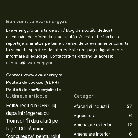
Bun venit la Eva-energy.ro
Eva-energy.ro un site de știri / blog de noutăți, dedicat
diseminării de informații și actualități. Acesta oferă articole,
reportaje și analize pe teme diverse, de la evenimente curente
la subiecte specifice de interes. Este un spațiu digital pentru
informare și educație. Contactati-ne oricand la adresa:
contact@eva-energy.ro
Contact www.eva-energy.ro
Politica de cookies (GDPR)
Politică de confidențialitate
Ultimele articole
Categorii
Folha, ieșit din CFR Cluj
Afaceri si industrii
57
după înfrângerea cu
Agricultura
6
Tromso! ”Îi dau afară pe
Amenajare exterior
12
toți!”. DOUĂ nume
Amenajare interior
6
”concurează” pentru rolul