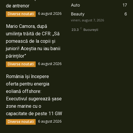
Auto
17
de antrenor
6 august 2026
Diverse noutati
Beauty
6
vineri, august 7, 2026
Mario Camora, după
C
23.3
București
umilința trăită de CFR: „Să
pornească de la copii și
juniori! Aceștia nu iau banii
părinților”
6 august 2026
Diverse noutati
România își începere
oferta pentru energia
eoliană offshore:
Executivul sugerează șase
zone marine cu o
capacitate de peste 11 GW
6 august 2026
Diverse noutati