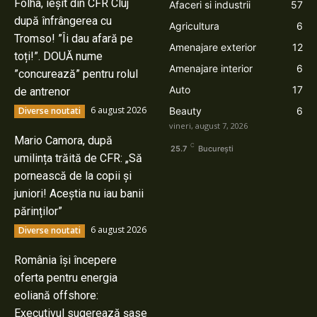
Folha, ieșit din CFR Cluj
Afaceri si industrii
57
după înfrângerea cu
Agricultura
6
Tromso! ”Îi dau afară pe
Amenajare exterior
12
toți!”. DOUĂ nume
Amenajare interior
6
”concurează” pentru rolul
Auto
17
de antrenor
6 august 2026
Diverse noutati
Beauty
6
vineri, august 7, 2026
Mario Camora, după
C
25.7
București
umilința trăită de CFR: „Să
pornească de la copii și
juniori! Aceștia nu iau banii
părinților”
6 august 2026
Diverse noutati
România își începere
oferta pentru energia
eoliană offshore:
Executivul sugerează șase