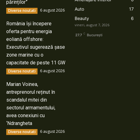
părinților”
Auto
17
6 august 2026
Diverse noutati
Beauty
6
România își începere
vineri, august 7, 2026
oferta pentru energia
C
27.7
București
eoliană offshore:
Executivul sugerează șase
zone marine cu o
capacitate de peste 11 GW
6 august 2026
Diverse noutati
Marian Voinea,
antreprenorul reținut în
scandalul mitei din
sectorul armamentului,
avea conexiuni cu
‘Ndrangheta
6 august 2026
Diverse noutati