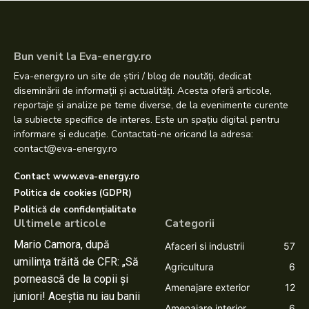
Bun venit la Eva-energy.ro
Eva-energy.ro un site de știri / blog de noutăți, dedicat
diseminării de informații și actualități. Acesta oferă articole,
reportaje și analize pe teme diverse, de la evenimente curente
la subiecte specifice de interes. Este un spațiu digital pentru
informare și educație. Contactati-ne oricand la adresa:
contact@eva-energy.ro
Contact www.eva-energy.ro
Politica de cookies (GDPR)
Politică de confidențialitate
Ultimele articole
Categorii
Mario Camora, după
Afaceri si industrii
57
umilința trăită de CFR: „Să
Agricultura
6
pornească de la copii și
Amenajare exterior
12
juniori! Aceștia nu iau banii
Amenajare interior
6