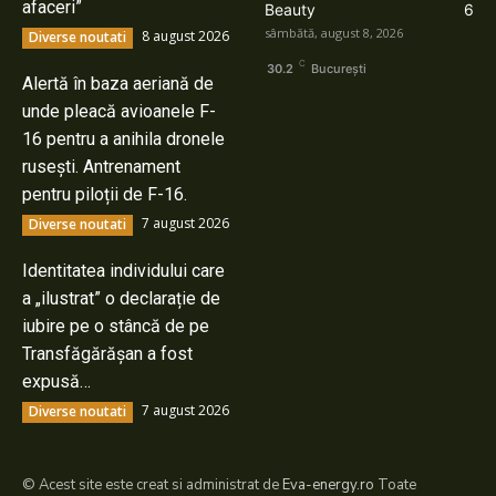
afaceri”
Beauty
6
sâmbătă, august 8, 2026
8 august 2026
Diverse noutati
C
30.2
București
Alertă în baza aeriană de
unde pleacă avioanele F-
16 pentru a anihila dronele
rusești. Antrenament
pentru piloții de F-16.
7 august 2026
Diverse noutati
Identitatea individului care
a „ilustrat” o declarație de
iubire pe o stâncă de pe
Transfăgărășan a fost
expusă…
7 august 2026
Diverse noutati
© Acest site este creat si administrat de
Eva-energy.ro
Toate