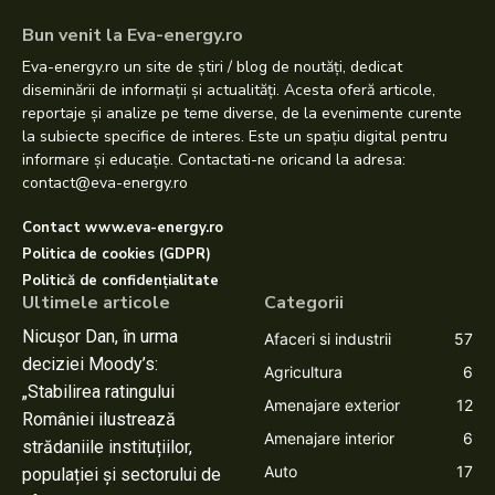
Bun venit la Eva-energy.ro
Eva-energy.ro un site de știri / blog de noutăți, dedicat
diseminării de informații și actualități. Acesta oferă articole,
reportaje și analize pe teme diverse, de la evenimente curente
la subiecte specifice de interes. Este un spațiu digital pentru
informare și educație. Contactati-ne oricand la adresa:
contact@eva-energy.ro
Contact www.eva-energy.ro
Politica de cookies (GDPR)
Politică de confidențialitate
Ultimele articole
Categorii
Nicușor Dan, în urma
Afaceri si industrii
57
deciziei Moody’s:
Agricultura
6
„Stabilirea ratingului
Amenajare exterior
12
României ilustrează
Amenajare interior
6
strădaniile instituțiilor,
Auto
17
populației și sectorului de