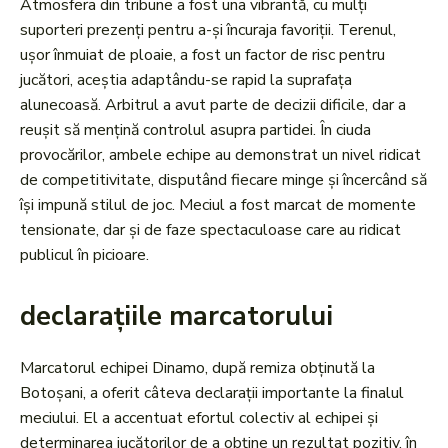
Atmosfera din tribune a fost una vibrantă, cu mulți
suporteri prezenți pentru a-și încuraja favoriții. Terenul,
ușor înmuiat de ploaie, a fost un factor de risc pentru
jucători, aceștia adaptându-se rapid la suprafața
alunecoasă. Arbitrul a avut parte de decizii dificile, dar a
reușit să mențină controlul asupra partidei. În ciuda
provocărilor, ambele echipe au demonstrat un nivel ridicat
de competitivitate, disputând fiecare minge și încercând să
își impună stilul de joc. Meciul a fost marcat de momente
tensionate, dar și de faze spectaculoase care au ridicat
publicul în picioare.
declarațiile marcatorului
Marcatorul echipei Dinamo, după remiza obținută la
Botoșani, a oferit câteva declarații importante la finalul
meciului. El a accentuat efortul colectiv al echipei și
determinarea jucătorilor de a obține un rezultat pozitiv, în