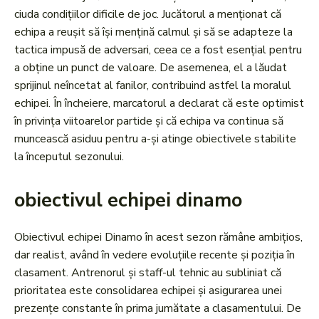
ciuda condițiilor dificile de joc. Jucătorul a menționat că
echipa a reușit să își mențină calmul și să se adapteze la
tactica impusă de adversari, ceea ce a fost esențial pentru
a obține un punct de valoare. De asemenea, el a lăudat
sprijinul neîncetat al fanilor, contribuind astfel la moralul
echipei. În încheiere, marcatorul a declarat că este optimist
în privința viitoarelor partide și că echipa va continua să
muncească asiduu pentru a-și atinge obiectivele stabilite
la începutul sezonului.
obiectivul echipei dinamo
Obiectivul echipei Dinamo în acest sezon rămâne ambițios,
dar realist, având în vedere evoluțiile recente și poziția în
clasament. Antrenorul și staff-ul tehnic au subliniat că
prioritatea este consolidarea echipei și asigurarea unei
prezențe constante în prima jumătate a clasamentului. De