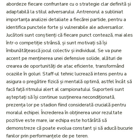
abordeze fiecare confruntare cu o strategie clar definită și
adaptabilă la stilul adversarului. Antrenorul a subliniat
importanța analizei detaliate a fiecărei partide, pentru a
identifica punctele forte și vulnerabile ale adversarilor.
Jucătorii sunt conștienți că fiecare punct contează, mai ales
într-o competiție strânsă, și sunt motivați să își
îmbunătățească jocul colectiv și individual. Se va pune
accent pe menținerea unei defensive solide, alături de
crearea de oportunități de atac eficiente, transformând
ocaziile în goluri. Staff-ul tehnic lucrează intens pentru a
asigura o pregătire fizică și mentală optimă, astfel încât să
facă față ritmului alert al campionatului. Suporterii sunt
așteptați să își continue susținerea necondiționată,
prezența lor pe stadion fiind considerată crucială pentru
moralul echipei. Încrederea în obținerea unor rezultate
pozitive este mare, iar echipa este hotărâtă să
demonstreze că poate evolua constant și să aducă bucurie
fanilor prin performanțele de pe teren.