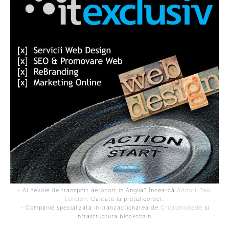
- Ai nevoie de transport aeroport in Anglia? Încearcă
Airport Taxi
London
. Calitate la prețul corect.
- Companie specializata in tranzactionarea de
Criptomonede
si
infrastructura blockchain.