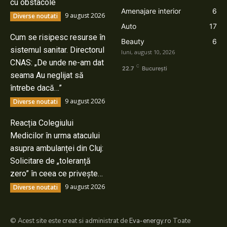
cu obstacole
Amenajare interior
6
9 august 2026
Diverse noutati
Auto
17
Cum se risipesc resurse în
Beauty
6
sistemul sanitar. Directorul
luni, august 10, 2026
CNAS: „De unde ne-am dat
C
22.7
București
seama Au neglijat să
întrebe dacă…”
9 august 2026
Diverse noutati
Reacția Colegiului
Medicilor în urma atacului
asupra ambulanței din Cluj:
Solicitare de „toleranță
zero” în ceea ce privește…
9 august 2026
Diverse noutati
© Acest site este creat si administrat de
Eva-energy.ro
Toate