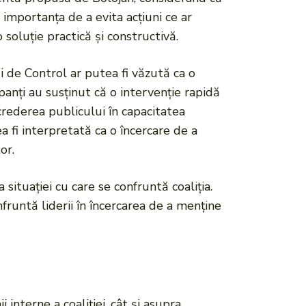
at importanța de a evita acțiuni ce ar
soluție practică și constructivă.
i de Control ar putea fi văzută ca o
panți au susținut că o intervenție rapidă
ncrederea publicului în capacitatea
a fi interpretată ca o încercare de a
or.
situației cu care se confruntă coaliția.
nfruntă liderii în încercarea de a menține
interne a coaliției, cât și asupra