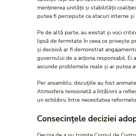
menținerea unității și stabilității coaliți
putea fi percepute ca atacuri interne și
Pe de altă parte, au existat și voci cri
lipsă de fermitate în ceea ce privește p
și decisivă ar fi demonstrat angajamentul
guvernului de a acționa responsabil. Ei a
ascunde problemele reale și ar putea avea
Per ansamblu, discuțiile au fost animate,
Atmosfera tensionată a întâlnirii a reflec
un echilibru între necesitatea reformelo
Consecințele deciziei ado
Decizia de a nu trimite Corpul de Control