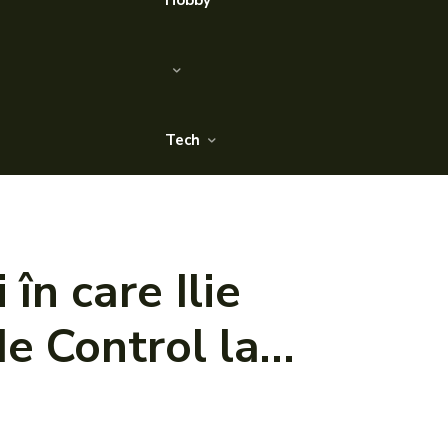
Hobby
Tech
în care Ilie
de Control la…