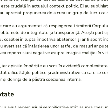
ei este crucială în actualul context politic. Ei au sublini
 au apreciat propunerea de a crea un grup de lucru ca o 
tice care au argumentat că respingerea trimiterii Corpulu
roblemele de integritate și transparență. Acești partici
 coaliției în lupta împotriva abaterilor și ar fi sporit î
u avertizat că întârzierea unor astfel de măsuri ar pute
 repercusiuni negative asupra imaginii coaliției în viit
 iar opiniile împărțite au scos în evidență complexitatea 
tat dificultățile politice și administrative cu care se co
r și dorința de a păstra coeziunea internă.
ptate
 a avut repercusiuni semnificative atât asupra coeziunii 