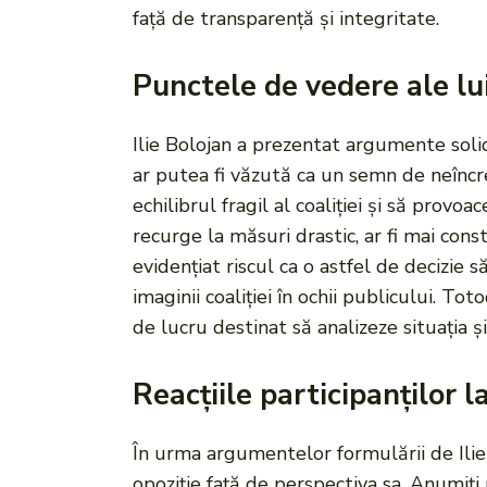
față de transparență și integritate.
Punctele de vedere ale lui
Ilie Bolojan a prezentat argumente soli
ar putea fi văzută ca un semn de neîncre
echilibrul fragil al coaliției și să provo
recurge la măsuri drastic, ar fi mai con
evidențiat riscul ca o astfel de decizie 
imaginii coaliției în ochii publicului. To
de lucru destinat să analizeze situația ș
Reacțiile participanților l
În urma argumentelor formulării de Ilie Bo
opoziție față de perspectiva sa. Anumiț