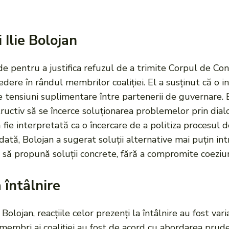
 Ilie Bolojan
de pentru a justifica refuzul de a trimite Corpul de Co
dere în rândul membrilor coaliției. El a susținut că o i
ace tensiuni suplimentare între partenerii de guvernare. 
structiv să se încerce soluționarea problemelor prin dia
să fie interpretată ca o încercare de a politiza procesul
todată, Bolojan a sugerat soluții alternative mai puțin in
i să propună soluții concrete, fără a compromite coeziune
a întâlnire
lojan, reacțiile celor prezenți la întâlnire au fost varia
i membri ai coaliției au fost de acord cu abordarea pru