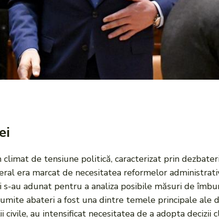
ei
n climat de tensiune politică, caracterizat prin dezbateri
eral era marcat de necesitatea reformelor administrativ
ției s-au adunat pentru a analiza posibile măsuri de îmbun
umite abateri a fost una dintre temele principale ale di
ții civile, au intensificat necesitatea de a adopta decizii