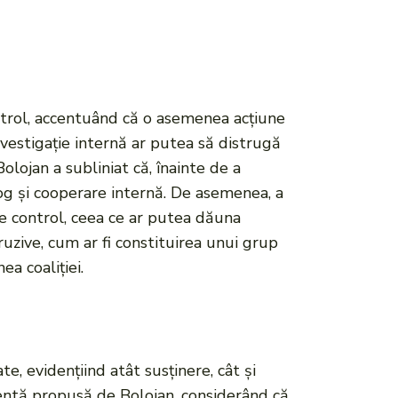
ntrol, accentuând că o asemenea acțiune
nvestigație internă ar putea să distrugă
Bolojan a subliniat că, înainte de a
log și cooperare internă. De asemenea, a
 de control, ceea ce ar putea dăuna
truzive, cum ar fi constituirea unui grup
a coaliției.
te, evidențiind atât susținere, cât și
dentă propusă de Bolojan, considerând că