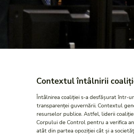
Contextul întâlnirii coaliți
Întâlnirea coaliției s-a desfășurat într-u
transparenței guvernării. Contextul gen
resurselor publice. Astfel, liderii coali
Corpului de Control pentru a verifica an
atât din partea opoziției cât și a societă