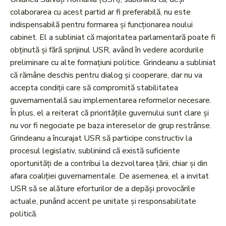
colaborarea cu acest partid ar fi preferabilă, nu este
indispensabilă pentru formarea și funcționarea noului
cabinet. El a subliniat că majoritatea parlamentară poate fi
obținută și fără sprijinul USR, având în vedere acordurile
preliminare cu alte formațiuni politice. Grindeanu a subliniat
că rămâne deschis pentru dialog și cooperare, dar nu va
accepta condiții care să compromită stabilitatea
guvernamentală sau implementarea reformelor necesare.
În plus, el a reiterat că prioritățile guvernului sunt clare și
nu vor fi negociate pe baza intereselor de grup restrânse.
Grindeanu a încurajat USR să participe constructiv la
procesul legislativ, subliniind că există suficiente
oportunități de a contribui la dezvoltarea țării, chiar și din
afara coaliției guvernamentale. De asemenea, el a invitat
USR să se alăture eforturilor de a depăși provocările
actuale, punând accent pe unitate și responsabilitate
politică.