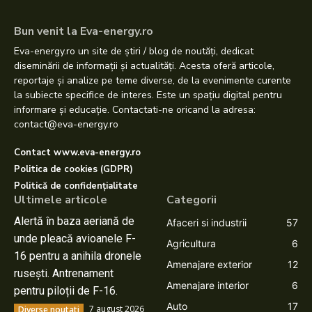
Bun venit la Eva-energy.ro
Eva-energy.ro un site de știri / blog de noutăți, dedicat
diseminării de informații și actualități. Acesta oferă articole,
reportaje și analize pe teme diverse, de la evenimente curente
la subiecte specifice de interes. Este un spațiu digital pentru
informare și educație. Contactati-ne oricand la adresa:
contact@eva-energy.ro
Contact www.eva-energy.ro
Politica de cookies (GDPR)
Politică de confidențialitate
Ultimele articole
Categorii
Alertă în baza aeriană de
Afaceri si industrii
57
unde pleacă avioanele F-
Agricultura
6
16 pentru a anihila dronele
Amenajare exterior
12
rusești. Antrenament
Amenajare interior
6
pentru piloții de F-16.
Auto
17
7 august 2026
Diverse noutati