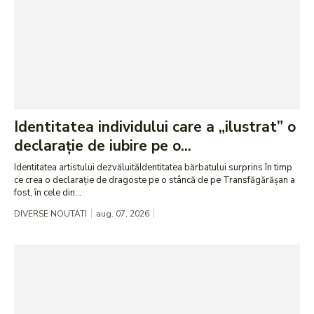
Identitatea individului care a „ilustrat” o
declarație de iubire pe o...
Identitatea artistului dezvăluităIdentitatea bărbatului surprins în timp
ce crea o declarație de dragoste pe o stâncă de pe Transfăgărășan a
fost, în cele din...
DIVERSE NOUTATI
aug. 07, 2026