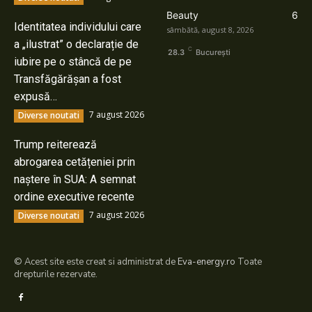
Beauty
6
Identitatea individului care
sâmbătă, august 8, 2026
a „ilustrat” o declarație de
C
28.3
București
iubire pe o stâncă de pe
Transfăgărășan a fost
expusă…
7 august 2026
Diverse noutati
Trump reiterează
abrogarea cetățeniei prin
naștere în SUA: A semnat
ordine executive recente
7 august 2026
Diverse noutati
© Acest site este creat si administrat de
Eva-energy.ro
Toate
drepturile rezervate.