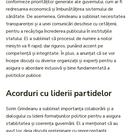
conformeze priorităților generale ale guvernului, cum ar fi
redresarea economică și îmbunătățirea sistemului de
sănătate. De asemenea, Grindeanu a subliniat necesitatea
transparenței și a unei comunicări deschise cu cetățenii,
pentru a recâștiga încrederea publicului în instituțiile
statului. El a subliniat că procesul de numire a noilor
miniștri va fi rapid, dar riguros, punând accent pe
competență și integritate. În plus, a anunțat că se vor
începe discuții cu diverse organizații și experți pentru a
asigura o abordare inclusivă și bine fundamentată a
politicilor publice.
Acorduri cu liderii partidelor
Sorin Grindeanu a subliniat importanța colaborării și a
dialogului cu liderii formațiunilor politice pentru a asigura
stabilitatea și coerența guvernării. El a menționat că au
avut loc deja discuții preliminare cu reprezentanții