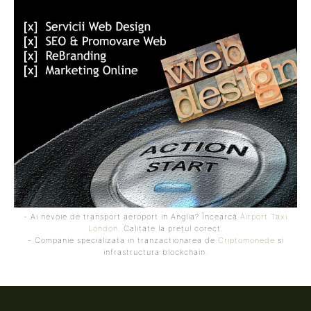
- Ai nevoie de transport aeroport in Anglia? Încearcă
Airport Taxi
London
. Calitate la prețul corect.
- Companie specializata in tranzactionarea de
Criptomonede
si
infrastructura blockchain.