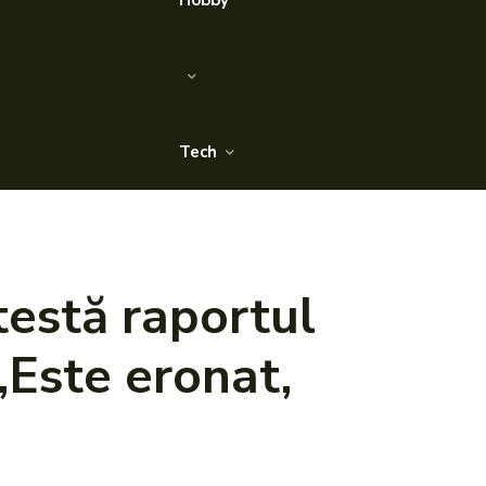
Hobby
Tech
estă raportul
„Este eronat,