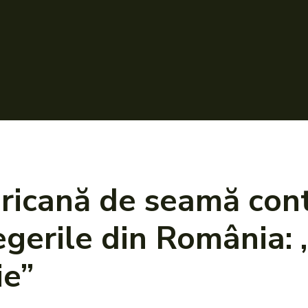
icană de seamă cont
gerile din România: 
ie”