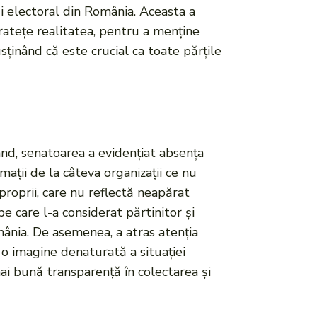
i electoral din România. Aceasta a
uratețe realitatea, pentru a menține
sținând că este crucial ca toate părțile
ând, senatoarea a evidențiat absența
ații de la câteva organizații ce nu
proprii, care nu reflectă neapărat
pe care l-a considerat părtinitor și
mânia. De asemenea, a atras atenția
ă o imagine denaturată a situației
 mai bună transparență în colectarea și