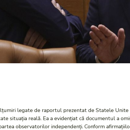
umiri legate de raportul prezentat de Statele Unite re
itate situația reală. Ea a evidențiat că documentul a o
n partea observatorilor independenți. Conform afirmațiilo