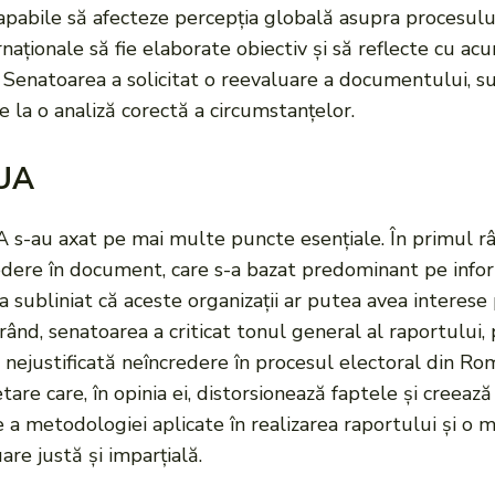
capabile să afecteze percepția globală asupra procesulu
naționale să fie elaborate obiectiv și să reflecte cu ac
i. Senatoarea a solicitat o reevaluare a documentului, su
pe la o analiză corectă a circumstanțelor.
SUA
UA s-au axat pe mai multe puncte esențiale. În primul r
edere în document, care s-a bazat predominant pe inform
subliniat că aceste organizații ar putea avea interese 
a rând, senatoarea a criticat tonul general al raportului, 
nejustificată neîncredere în procesul electoral din Ro
tare care, în opinia ei, distorsionează faptele și creeaz
uire a metodologiei aplicate în realizarea raportului și o
are justă și imparțială.