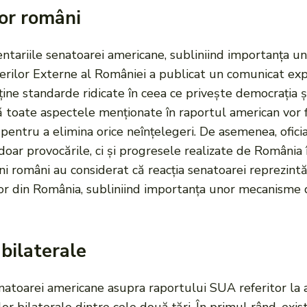
lor români
entariile senatoarei americane, subliniind importanța un
facerilor Externe al României a publicat un comunicat e
ine standarde ridicate în ceea ce privește democrația ș
ă toate aspectele menționate în raportul american vor f
 pentru a elimina orice neînțelegeri. De asemenea, oficia
 doar provocările, ci și progresele realizate de România 
ieni români au considerat că reacția senatoarei reprezin
ilor din România, subliniind importanța unor mecanisme
 bilaterale
natoarei americane asupra raportului SUA referitor la 