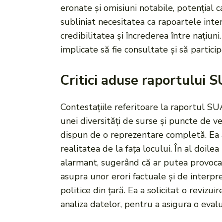
eronate și omisiuni notabile, potențial 
subliniat necesitatea ca rapoartele inter
credibilitatea și încrederea între națiun
implicate să fie consultate și să partici
Critici aduse raportului 
Contestațiile referitoare la raportul S
unei diversități de surse și puncte de v
dispun de o reprezentare completă. Ea a 
realitatea de la fața locului. În al doile
alarmant, sugerând că ar putea provoca 
asupra unor erori factuale și de interpre
politice din țară. Ea a solicitat o reviz
analiza datelor, pentru a asigura o evalu