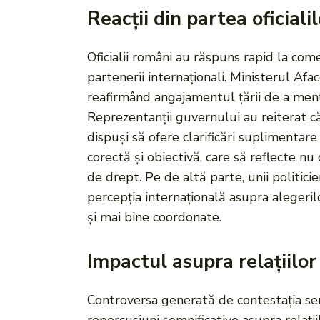
Reacții din partea oficiali
Oficialii români au răspuns rapid la com
partenerii internaționali. Ministerul A
reafirmând angajamentul țării de a menț
Reprezentanții guvernului au reiterat c
dispuși să ofere clarificări suplimentare
corectă și obiectivă, care să reflecte nu
de drept. Pe de altă parte, unii politic
percepția internațională asupra aleger
și mai bine coordonate.
Impactul asupra relațiilor
Controversa generată de contestația se