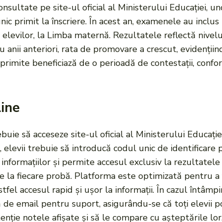
nsultate pe site-ul oficial al Ministerului Educației, und
nic primit la înscriere. În acest an, examenele au inclus
 elevilor, la Limba maternă. Rezultatele reflectă nivelul
 anii anteriori, rata de promovare a crescut, evidențiin
primite beneficiază de o perioadă de contestații, confo
line
rebuie să acceseze site-ul oficial al Ministerului Educați
, elevii trebuie să introducă codul unic de identificare
informațiilor și permite accesul exclusiv la rezultatel
te la fiecare probă. Platforma este optimizată pentru a f
tfel accesul rapid și ușor la informații. În cazul întâmpi
ă de email pentru suport, asigurându-se că toți elevii 
tenție notele afișate și să le compare cu așteptările lo