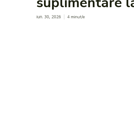
suplimentare 
iun. 30, 2026
4
minut/e