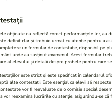
testații
otele obținute nu reflectă corect performanțele lor, au 
te definit clar și trebuie urmat cu atenție pentru a asi
 completeze un formular de contestație, disponibil pe pl
ățământ unde au susținut examenul. Acest formular trebu
care al elevului și detalii despre probele pentru care se
ațiilor este strict și este specificat în calendarul ofic
ptă alte contestații. Este esențial ca elevii să respecte
contestate vor fi reevaluate de o comisie special desem
știa vor reexamina lucrările cu atenție, asigurându-se că