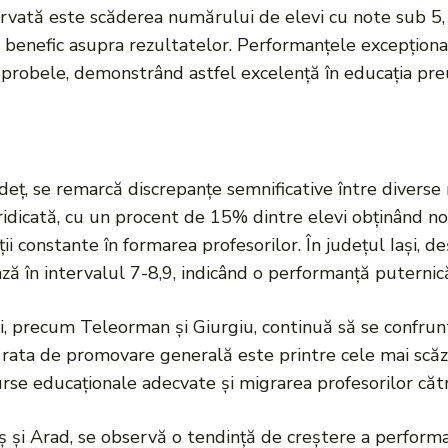
rvată este scăderea numărului de elevi cu note sub 5,
 benefic asupra rezultatelor. Performanțele excepțional
probele, demonstrând astfel excelență în educația preu
eț, se remarcă discrepanțe semnificative între diverse re
idicată, cu un procent de 15% dintre elevi obținând no
ții constante în formarea profesorilor. În județul Iași,
ă în intervalul 7-8,9, indicând o performanță puternică
rii, precum Teleorman și Giurgiu, continuă să se confru
r rata de promovare generală este printre cele mai scăz
urse educaționale adecvate și migrarea profesorilor căt
miș și Arad, se observă o tendință de creștere a perfor