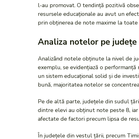
l-au promovat. O tendință pozitivă obse
resursele educaționale au avut un efect
prin obținerea de note maxime la toate 
Analiza notelor pe județe
Analizând notele obținute la nivel de jud
exemplu, se evidențiază o performanță r
un sistem educațional solid și de investi
bună, majoritatea notelor se concentreaz
Pe de altă parte, județele din sudul ță
dintre elevi au obținut note peste 8, ia
afectate de factori precum lipsa de res
În județele din vestul țării, precum Ti