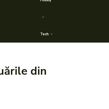
Hobby
Tech
ările din