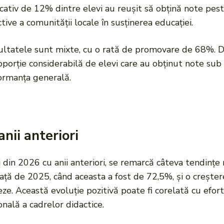
ativ de 12% dintre elevi au reușit să obțină note peste 9
ctive a comunității locale în susținerea educației.
zultatele sunt mixte, cu o rată de promovare de 68%. De
proporție considerabilă de elevi care au obținut note sub
ormanța generală.
anii anteriori
din 2026 cu anii anteriori, se remarcă câteva tendinț
ață de 2025, când aceasta a fost de 72,5%, și o creșter
ze. Această evoluție pozitivă poate fi corelată cu efor
onală a cadrelor didactice.