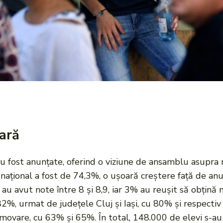
ară
fost anunțate, oferind o viziune de ansamblu asupra rea
național a fost de 74,3%, o ușoară creștere față de anu
au avut note între 8 și 8,9, iar 3% au reușit să obțină
2%, urmat de județele Cluj și Iași, cu 80% și respectiv
omovare, cu 63% și 65%. În total, 148.000 de elevi s-au