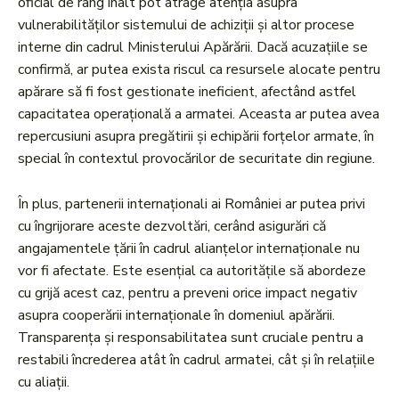
oficial de rang înalt pot atrage atenția asupra
vulnerabilităților sistemului de achiziții și altor procese
interne din cadrul Ministerului Apărării. Dacă acuzațiile se
confirmă, ar putea exista riscul ca resursele alocate pentru
apărare să fi fost gestionate ineficient, afectând astfel
capacitatea operațională a armatei. Aceasta ar putea avea
repercusiuni asupra pregătirii și echipării forțelor armate, în
special în contextul provocărilor de securitate din regiune.
În plus, partenerii internaționali ai României ar putea privi
cu îngrijorare aceste dezvoltări, cerând asigurări că
angajamentele țării în cadrul alianțelor internaționale nu
vor fi afectate. Este esențial ca autoritățile să abordeze
cu grijă acest caz, pentru a preveni orice impact negativ
asupra cooperării internaționale în domeniul apărării.
Transparența și responsabilitatea sunt cruciale pentru a
restabili încrederea atât în cadrul armatei, cât și în relațiile
cu aliații.