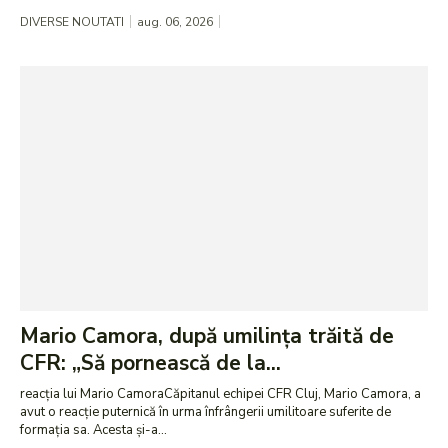
DIVERSE NOUTATI
aug. 06, 2026
Mario Camora, după umilința trăită de
CFR: „Să pornească de la...
reacția lui Mario CamoraCăpitanul echipei CFR Cluj, Mario Camora, a
avut o reacție puternică în urma înfrângerii umilitoare suferite de
formația sa. Acesta și-a...