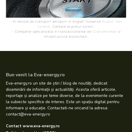
- Ai nevoie de transport aeroport in Anglia? Încearcă
Airport Taxi
London
. Calitate la prețul corect.
- Companie specializata in tranzactionarea de
Criptomonede
si
infrastructura blockchain.
Bun venit la Eva-energy.ro
Eva-energy.ro un site de știri / blog de noutăți, dedicat
diseminării de informații și actualități. Acesta oferă articole,
reportaje și analize pe teme diverse, de la evenimente curente
la subiecte specifice de interes. Este un spațiu digital pentru
informare și educație. Contactati-ne oricand la adresa:
contact@eva-energy.ro
Contact www.eva-energy.ro