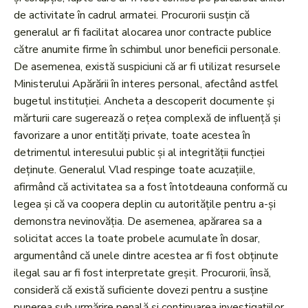
de activitate în cadrul armatei. Procurorii susțin că
generalul ar fi facilitat alocarea unor contracte publice
către anumite firme în schimbul unor beneficii personale.
De asemenea, există suspiciuni că ar fi utilizat resursele
Ministerului Apărării în interes personal, afectând astfel
bugetul instituției. Ancheta a descoperit documente și
mărturii care sugerează o rețea complexă de influență și
favorizare a unor entități private, toate acestea în
detrimentul interesului public și al integrității funcției
deținute. Generalul Vlad respinge toate acuzațiile,
afirmând că activitatea sa a fost întotdeauna conformă cu
legea și că va coopera deplin cu autoritățile pentru a-și
demonstra nevinovăția. De asemenea, apărarea sa a
solicitat acces la toate probele acumulate în dosar,
argumentând că unele dintre acestea ar fi fost obținute
ilegal sau ar fi fost interpretate greșit. Procurorii, însă,
consideră că există suficiente dovezi pentru a susține
punerea sub urmărire penală și continuarea investigațiilor.