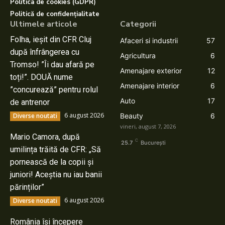
Politica de cookies (GDPR)
Politică de confidențialitate
Ultimele articole
Categorii
Folha, ieșit din CFR Cluj
Afaceri si industrii
57
după înfrângerea cu
Agricultura
6
Tromso! ”Îi dau afară pe
Amenajare exterior
12
toți!”. DOUĂ nume
Amenajare interior
6
”concurează” pentru rolul
Auto
17
de antrenor
6 august 2026
Diverse noutati
Beauty
6
vineri, august 7, 2026
Mario Camora, după
C
25.7
București
umilința trăită de CFR: „Să
pornească de la copii și
juniori! Aceștia nu iau banii
părinților”
6 august 2026
Diverse noutati
România își începere