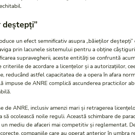
chitabil.
 deștepți”
ce un efect semnificativ asupra „băieților deștepți” d
naviga prin lacunele sistemului pentru a obține câștigu
ficarea supravegherii, aceste entități se confruntă acum
e criteriile de acordare a licențelor și a autorizațiilor,
, reducând astfel capacitatea de a opera în afara norm
nală impuse de ANRE complică ascunderea practicilor ab
bilă.
use de ANRE, inclusiv amenzi mari și retragerea licențelo
a să ocolească noile reguli. Această schimbare de parad
la un mediu de afaceri mai competitiv și reglementat. D
 corecte, companiile care au operat anterior în umbra r