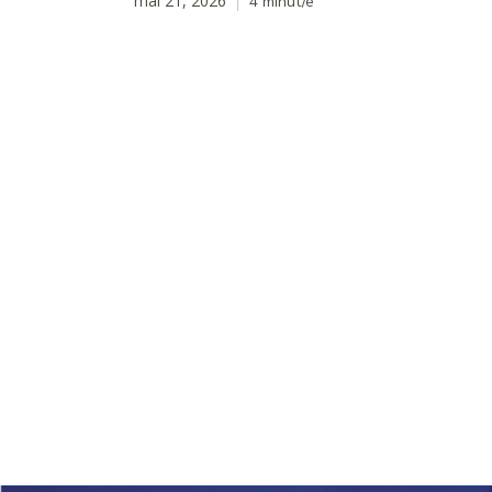
mai 21, 2026
4
minut/e