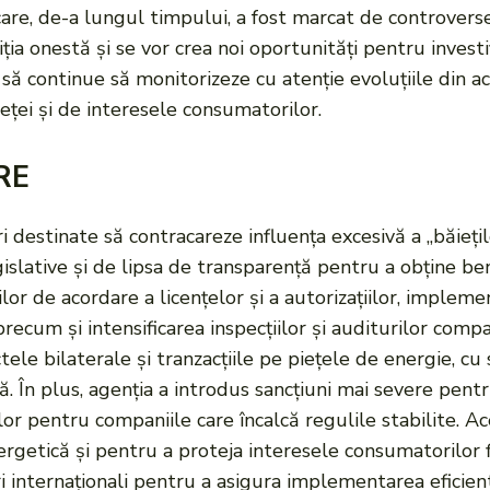
, de-a lungul timpului, a fost marcat de controverse și
ția onestă și se vor crea noi oportunități pentru investi
e să continue să monitorizeze cu atenție evoluțiile din a
eței și de interesele consumatorilor.
RE
 destinate să contracareze influența excesivă a „băieți
islative și de lipsa de transparență pentru a obține bene
lor de acordare a licențelor și a autorizațiilor, implem
 precum și intensificarea inspecțiilor și auditurilor com
tele bilaterale și tranzacțiile pe piețele de energie, c
tă. În plus, agenția a introdus sancțiuni mai severe pen
lor pentru companiile care încalcă regulile stabilite. 
nergetică și pentru a proteja interesele consumatorilor 
ri internaționali pentru a asigura implementarea eficie