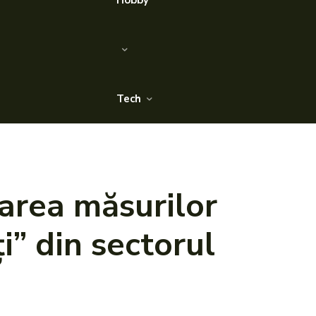
Hobby
Tech
area măsurilor
i” din sectorul