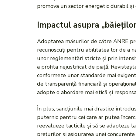
promova un sector energetic durabil și e
Impactul asupra „băieților
Adoptarea măsurilor de către ANRE produ
recunoscuți pentru abilitatea lor de a 
unor reglementări stricte și prin intensi
a profita nejustificat de piață. Revisteșt
conformeze unor standarde mai exigente
de transparență financiară și operațio
adopte o abordare mai etică și responsa
În plus, sancțiunile mai drastice introd
puternic pentru cei care ar putea încerc
reevalueze tacticile și să se adapteze 
prețurilor și asigurarea unei concurențe