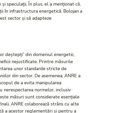
 speculații. În plus, el a menționat că,
ții în infrastructura energetică. Bolojan a
cest sector și să adapteze
lor deștepți” din domeniul energetic,
ficii nejustificate. Printre măsurile
entarea unor standarde stricte de
paniilor din sector. De asemenea, ANRE a
u scopul de a evita manipularea
tru nerespectarea normelor, inclusiv
Aceste măsuri sunt considerate esențiale
finali. ANRE colaborează strâns cu alte
ntă a acestor reglementări și pentru a