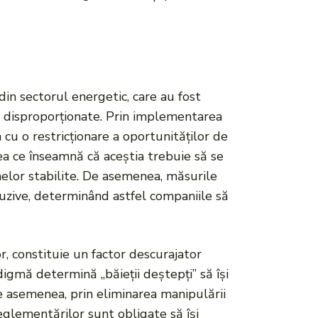
in sectorul energetic, care au fost
ri disproporționate. Prin implementarea
 cu o restricționare a oportunităților de
 ceea ce înseamnă că aceștia trebuie să se
elor stabilite. De asemenea, măsurile
uzive, determinând astfel companiile să
r, constituie un factor descurajator
igmă determină „băieții deștepți” să își
e asemenea, prin eliminarea manipulării
eglementărilor sunt obligate să își