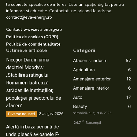
la subiecte specifice de interes. Este un spațiu digital pentru
informare și educație. Contactati-ne oricand la adresa:
contact@eva-energy.ro
Contact www.eva-energy.ro
Politica de cookies (GDPR)
Politică de confidențialitate
Ultimele articole
Categorii
Nicușor Dan, în urma
Afaceri si industrii
57
deciziei Moody’s:
Agricultura
6
„Stabilirea ratingului
Amenajare exterior
12
României ilustrează
Amenajare interior
6
strădaniile instituțiilor,
Auto
17
populației și sectorului de
afaceri”
Beauty
6
sâmbătă, august 8, 2026
8 august 2026
Diverse noutati
C
24.7
București
Alertă în baza aeriană de
unde pleacă avioanele F-