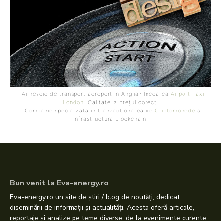
- Ai nevoie de transport aeroport in Anglia? Încearcă
Airport Taxi
London
. Calitate la prețul corect.
- Companie specializata in tranzactionarea de
Criptomonede
si
infrastructura blockchain.
Bun venit la Eva-energy.ro
Eva-energy.ro un site de știri / blog de noutăți, dedicat
diseminării de informații și actualități. Acesta oferă articole,
reportaje și analize pe teme diverse, de la evenimente curente