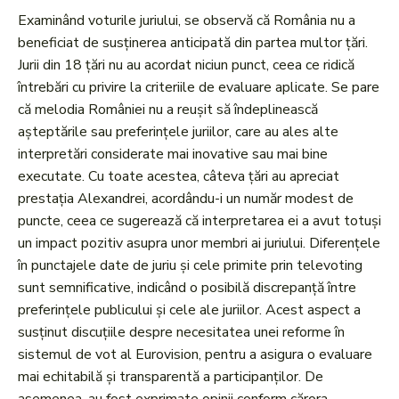
Examinând voturile juriului, se observă că România nu a
beneficiat de susținerea anticipată din partea multor țări.
Jurii din 18 țări nu au acordat niciun punct, ceea ce ridică
întrebări cu privire la criteriile de evaluare aplicate. Se pare
că melodia României nu a reușit să îndeplinească
așteptările sau preferințele juriilor, care au ales alte
interpretări considerate mai inovative sau mai bine
executate. Cu toate acestea, câteva țări au apreciat
prestația Alexandrei, acordându-i un număr modest de
puncte, ceea ce sugerează că interpretarea ei a avut totuși
un impact pozitiv asupra unor membri ai juriului. Diferențele
în punctajele date de juriu și cele primite prin televoting
sunt semnificative, indicând o posibilă discrepanță între
preferințele publicului și cele ale juriilor. Acest aspect a
susținut discuțiile despre necesitatea unei reforme în
sistemul de vot al Eurovision, pentru a asigura o evaluare
mai echitabilă și transparentă a participanților. De