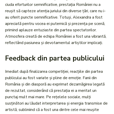
ciuda eforturilor semnificative, prestația României nu a
reușit să capteze atenția juriului din diverse țări, care nu i-
au oferit puncte semnificative. Totuși, Alexandra a fost
apreciată pentru vocea ei puternică și prezența pe scenă,
primind aplauze entuziaste din partea spectatorilor.
Atmosfera creată de echipa României a fost una vibrantă,
reflectând pasiunea și devotamentul artiștilor implicați.
Feedback din partea publicului
Imediat după finalizarea competiției, reacțiile din partea
publicului au fost variate și pline de emoție. Fanii din
România și din diasporă au exprimat dezamăgirea legată
de rezultat, considerând că prestația ei a meritat un
punctaj mult mai mare. Pe rețelele sociale, mulți
susținători au lăudat interpretarea și energia transmise de
artistă, subliniind că a fost una dintre cele mai reușite