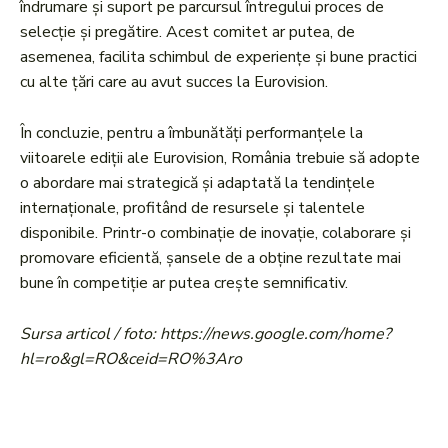
îndrumare și suport pe parcursul întregului proces de
selecție și pregătire. Acest comitet ar putea, de
asemenea, facilita schimbul de experiențe și bune practici
cu alte țări care au avut succes la Eurovision.
În concluzie, pentru a îmbunătăți performanțele la
viitoarele ediții ale Eurovision, România trebuie să adopte
o abordare mai strategică și adaptată la tendințele
internaționale, profitând de resursele și talentele
disponibile. Printr-o combinație de inovație, colaborare și
promovare eficientă, șansele de a obține rezultate mai
bune în competiție ar putea crește semnificativ.
Sursa articol / foto: https://news.google.com/home?
hl=ro&gl=RO&ceid=RO%3Aro