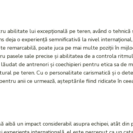
u abilitate lui excepțională pe teren, având o tehnică s
ns deja o experiență semnificativă la nivel internaționa
ate remarcabilă, poate juca pe mai multe poziții în mijlo
tru pasele sale precise și abilitatea de a controla ritmul
st lăudat de antrenori și coechipieri pentru etica sa de
natural pe teren. Cu o personalitate carismatică și o det
 pentru anii ce urmează, așteptările fiind ridicate în c
să aibă un impact considerabil asupra echipei, atât din p
 și experiența internațională, el este perceput ca un ca