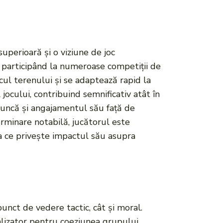
uperioară și o viziune de joc
l, participând la numeroase competiții de
cul terenului și se adaptează rapid la
 jocului, contribuind semnificativ atât în
 muncă și angajamentul său față de
erminare notabilă, jucătorul este
eea ce privește impactul său asupra
unct de vedere tactic, cât și moral.
talizator pentru coeziunea grupului,