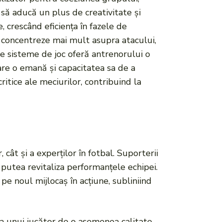
 să aducă un plus de creativitate și
, crescând eficiența în fazele de
e concentreze mai mult asupra atacului,
rse sisteme de joc oferă antrenorului o
care o emană și capacitatea sa de a
tice ale meciurilor, contribuind la
, cât și a experților în fotbal. Suporterii
 putea revitaliza performanțele echipei.
e noul mijlocaș în acțiune, subliniind
ția unui jucător de o asemenea calitate