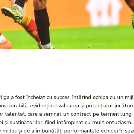
r
rliga a fost încheiat cu succes, întărind echipa cu un mi
nsiderabilă, evidențiind valoarea și potențialul jucătoru
tor talentat, care a semnat un contract pe termen lung. 
sei și susținătorilor, fiind întâmpinat cu mult entuzias
de mijloc și de a îmbunătăți performanțele echipei în sez