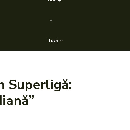
Hobby
Tech
în Superligă:
diană”