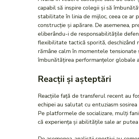
capabil să inspire colegii și să îmbunăt
stabilitate în linia de mijloc, ceea ce a
construcție și apărare. De asemenea, pre
eliberându-i de responsabilitățile defens
flexibilitate tactică sporită, deschizând
rămâne calm în momentele tensionate sun
îmbunătățirea performanțelor globale ale
Reacții și așteptări
Reacțiile față de transferul recent au fos
echipei au salutat cu entuziasm sosirea 
Pe platformele de socializare, mulți fan
că experiența și abilitățile sale ar put
De asemenea, analiștii sportivi au comen