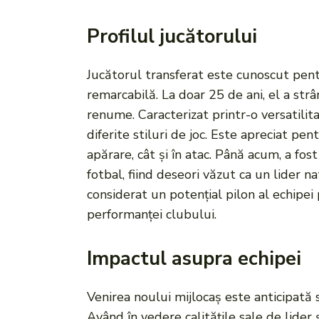
Profilul jucătorului
Jucătorul transferat este cunoscut pentr
remarcabilă. La doar 25 de ani, el a strâ
renume. Caracterizat printr-o versatilit
diferite stiluri de joc. Este apreciat pen
apărare, cât și în atac. Până acum, a fo
fotbal, fiind deseori văzut ca un lider 
considerat un potențial pilon al echipei
performanței clubului.
Impactul asupra echipei
Venirea noului mijlocaș este anticipată 
Având în vedere calitățile sale de lider