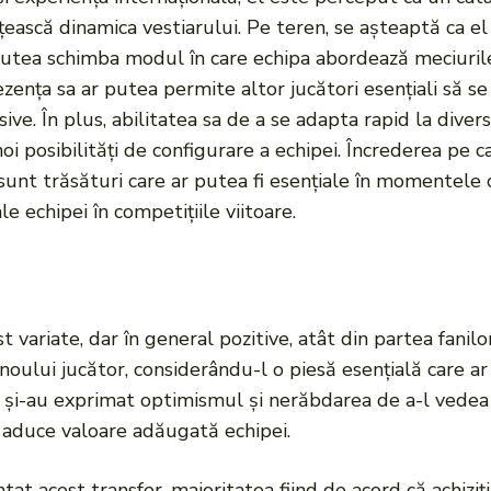
ățească dinamica vestiarului. Pe teren, se așteaptă ca el
r putea schimba modul în care echipa abordează meciurile
zența sa ar putea permite altor jucători esențiali să s
ive. În plus, abilitatea sa de a se adapta rapid la dive
 noi posibilități de configurare a echipei. Încrederea pe 
t trăsături care ar putea fi esențiale în momentele cri
 echipei în competițiile viitoare.
t variate, dar în general pozitive, atât din partea fanilor
noului jucător, considerându-l o piesă esențială care ar
i și-au exprimat optimismul și nerăbdarea de a-l vedea p
ea aduce valoare adăugată echipei.
tat acest transfer, majoritatea fiind de acord că achizi