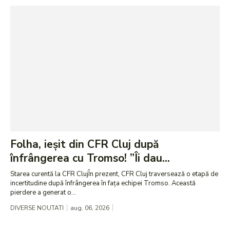
Folha, ieșit din CFR Cluj după
înfrângerea cu Tromso! ”Îi dau...
Starea curentă la CFR ClujÎn prezent, CFR Cluj traversează o etapă de
incertitudine după înfrângerea în fața echipei Tromso. Această
pierdere a generat o...
DIVERSE NOUTATI
aug. 06, 2026