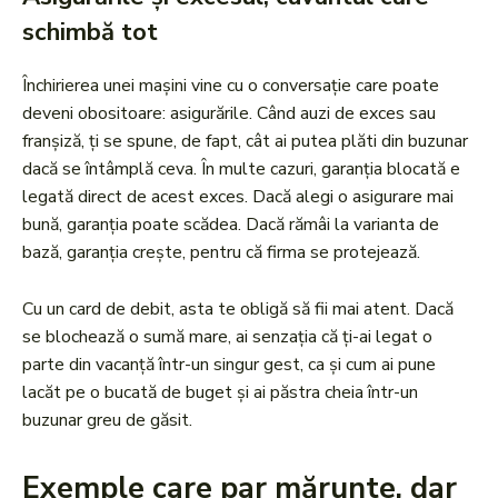
schimbă tot
Închirierea unei mașini vine cu o conversație care poate
deveni obositoare: asigurările. Când auzi de exces sau
franșiză, ți se spune, de fapt, cât ai putea plăti din buzunar
dacă se întâmplă ceva. În multe cazuri, garanția blocată e
legată direct de acest exces. Dacă alegi o asigurare mai
bună, garanția poate scădea. Dacă rămâi la varianta de
bază, garanția crește, pentru că firma se protejează.
Cu un card de debit, asta te obligă să fii mai atent. Dacă
se blochează o sumă mare, ai senzația că ți-ai legat o
parte din vacanță într-un singur gest, ca și cum ai pune
lacăt pe o bucată de buget și ai păstra cheia într-un
buzunar greu de găsit.
Exemple care par mărunte, dar