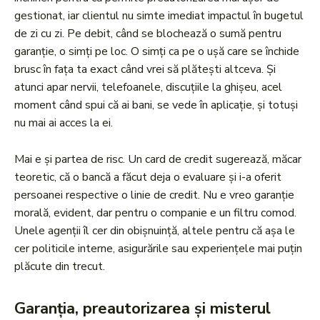
gestionat, iar clientul nu simte imediat impactul în bugetul
de zi cu zi. Pe debit, când se blochează o sumă pentru
garanție, o simți pe loc. O simți ca pe o ușă care se închide
brusc în fața ta exact când vrei să plătești altceva. Și
atunci apar nervii, telefoanele, discuțiile la ghișeu, acel
moment când spui că ai bani, se vede în aplicație, și totuși
nu mai ai acces la ei.
Mai e și partea de risc. Un card de credit sugerează, măcar
teoretic, că o bancă a făcut deja o evaluare și i-a oferit
persoanei respective o linie de credit. Nu e vreo garanție
morală, evident, dar pentru o companie e un filtru comod.
Unele agenții îl cer din obișnuință, altele pentru că așa le
cer politicile interne, asigurările sau experiențele mai puțin
plăcute din trecut.
Garanția, preautorizarea și misterul