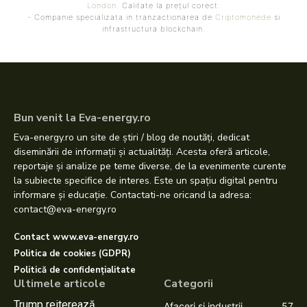
London
. Calitate la prețul corect.
- Companie specializata in tranzactionarea de
Criptomonede
si
infrastructura blockchain.
Bun venit la Eva-energy.ro
Eva-energy.ro un site de știri / blog de noutăți, dedicat
diseminării de informații și actualități. Acesta oferă articole,
reportaje și analize pe teme diverse, de la evenimente curente
la subiecte specifice de interes. Este un spațiu digital pentru
informare și educație. Contactati-ne oricand la adresa:
contact@eva-energy.ro
Contact www.eva-energy.ro
Politica de cookies (GDPR)
Politică de confidențialitate
Ultimele articole
Categorii
Trump reiterează
Afaceri si industrii
57