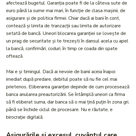
afectează bugetul. Garanția poate fi de la câteva sute de
euro până la sume mai mari, în funcție de clasa mașinii, de
asigurare și de politica firmei. Chiar dacă ai bani în cont,
contează și limita de tranzacții sau limita de autorizare
setată de bancă. Uneori blocarea garanției se lovește de
un prag de securitate și te trezești în dansul acela cu apel
la bancă, confirmări, coduri, în timp ce coada din spate
oftează.
Mai e și timingul. Dacă ai nevoie de banii aceia înapoi
imediat după predare, debitul poate să nu fie cel mai
prietenos. Eliberarea garanției depinde de cum procesează
banca anularea preautorizării. Se întâmplă uneori ca firma
să fi eliberat suma, dar banca să o mai țină puțin în zona gri,
până se închide ciclul de procesare. Nu e răutate, e
birocrație digitală.
Asigurările și excesul, cuvântul care