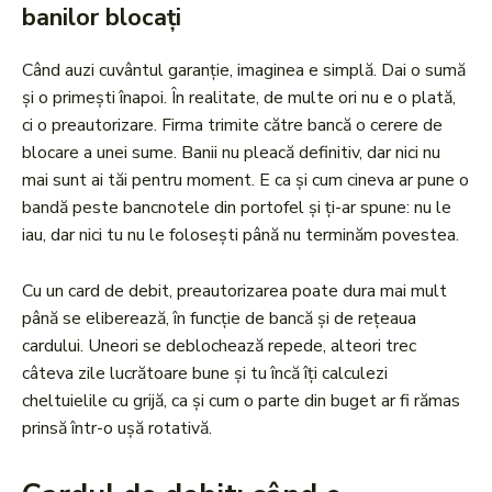
banilor blocați
Când auzi cuvântul garanție, imaginea e simplă. Dai o sumă
și o primești înapoi. În realitate, de multe ori nu e o plată,
ci o preautorizare. Firma trimite către bancă o cerere de
blocare a unei sume. Banii nu pleacă definitiv, dar nici nu
mai sunt ai tăi pentru moment. E ca și cum cineva ar pune o
bandă peste bancnotele din portofel și ți-ar spune: nu le
iau, dar nici tu nu le folosești până nu terminăm povestea.
Cu un card de debit, preautorizarea poate dura mai mult
până se eliberează, în funcție de bancă și de rețeaua
cardului. Uneori se deblochează repede, alteori trec
câteva zile lucrătoare bune și tu încă îți calculezi
cheltuielile cu grijă, ca și cum o parte din buget ar fi rămas
prinsă într-o ușă rotativă.