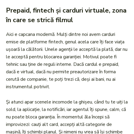
Prepaid, fintech și carduri virtuale, zona
în care se strică filmul
Aici e capcana modernă. Mulți dintre noi avem carduri
emise de platforme fintech, genul acela care îți face viața
ușoară la călătorii. Unele agenții le acceptă la plată, dar nu
le acceptă pentru blocarea garanției. Motivul poate fi
tehnic sau ține de reguli interne. Dacă cardul e prepaid,
dacă e virtual, dacă nu permite preautorizare în forma
cerută de companie, te poți trezi că, deși ai bani, nu ai
instrumentul potrivit.
Și atunci apar scenele incomode la ghișeu, când tu te uiți la
sold, la aplicație, la notificări, iar agentul îți spune, calm, că
nu poate bloca garanția. În momentul ăla începi să
improvizezi: cauți alt card, accepți altă categorie de
mașină, îți schimbi planul. Și nimeni nu vrea să își schimbe