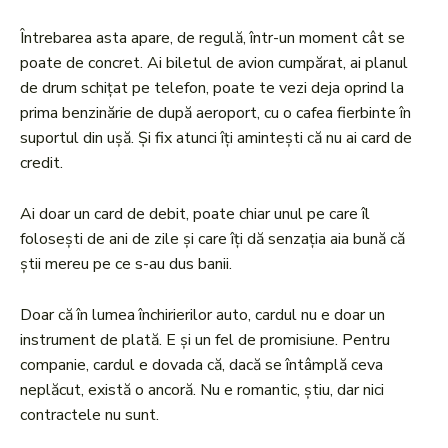
Întrebarea asta apare, de regulă, într-un moment cât se
poate de concret. Ai biletul de avion cumpărat, ai planul
de drum schițat pe telefon, poate te vezi deja oprind la
prima benzinărie de după aeroport, cu o cafea fierbinte în
suportul din ușă. Și fix atunci îți amintești că nu ai card de
credit.
Ai doar un card de debit, poate chiar unul pe care îl
folosești de ani de zile și care îți dă senzația aia bună că
știi mereu pe ce s-au dus banii.
Doar că în lumea închirierilor auto, cardul nu e doar un
instrument de plată. E și un fel de promisiune. Pentru
companie, cardul e dovada că, dacă se întâmplă ceva
neplăcut, există o ancoră. Nu e romantic, știu, dar nici
contractele nu sunt.