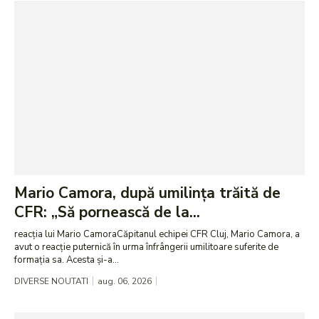
Mario Camora, după umilința trăită de
CFR: „Să pornească de la...
reacția lui Mario CamoraCăpitanul echipei CFR Cluj, Mario Camora, a
avut o reacție puternică în urma înfrângerii umilitoare suferite de
formația sa. Acesta și-a...
DIVERSE NOUTATI
aug. 06, 2026