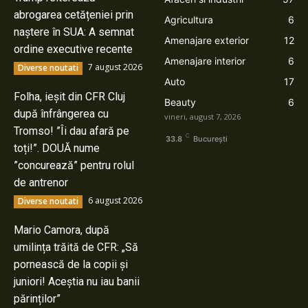
abrogarea cetățeniei prin
Agricultura
6
naștere în SUA: A semnat
Amenajare exterior
12
ordine executive recente
Amenajare interior
6
7 august 2026
Diverse noutati
Auto
17
Folha, ieșit din CFR Cluj
Beauty
6
după înfrângerea cu
vineri, august 7, 2026
Tromso! ”Îi dau afară pe
C
33.8
București
toți!”. DOUĂ nume
”concurează” pentru rolul
de antrenor
6 august 2026
Diverse noutati
Mario Camora, după
umilința trăită de CFR: „Să
pornească de la copii și
juniori! Aceștia nu iau banii
părinților”