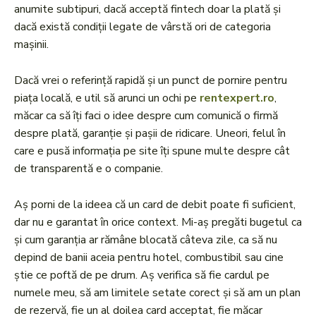
anumite subtipuri, dacă acceptă fintech doar la plată și
dacă există condiții legate de vârstă ori de categoria
mașinii.
Dacă vrei o referință rapidă și un punct de pornire pentru
piața locală, e util să arunci un ochi pe
rentexpert.ro
,
măcar ca să îți faci o idee despre cum comunică o firmă
despre plată, garanție și pașii de ridicare. Uneori, felul în
care e pusă informația pe site îți spune multe despre cât
de transparentă e o companie.
Aș porni de la ideea că un card de debit poate fi suficient,
dar nu e garantat în orice context. Mi-aș pregăti bugetul ca
și cum garanția ar rămâne blocată câteva zile, ca să nu
depind de banii aceia pentru hotel, combustibil sau cine
știe ce poftă de pe drum. Aș verifica să fie cardul pe
numele meu, să am limitele setate corect și să am un plan
de rezervă, fie un al doilea card acceptat, fie măcar