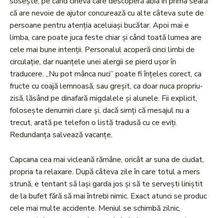
sosește, pe când cineva care descoperă abia în prima seară
că are nevoie de ajutor concurează cu alte câteva sute de
persoane pentru atenția aceluiași bucătar. Apoi mai e
limba, care poate juca feste chiar și când toată lumea are
cele mai bune intenții. Personalul acoperă cinci limbi de
circulație, dar nuanțele unei alergii se pierd ușor în
traducere. „Nu pot mânca nuci” poate fi înțeles corect, ca
fructe cu coajă lemnoasă, sau greșit, ca doar nuca propriu-
zisă, lăsând pe dinafară migdalele și alunele. Fii explicit,
folosește denumiri clare și, dacă simți că mesajul nu a
trecut, arată pe telefon o listă tradusă cu ce eviți.
Redundanța salvează vacanțe.
Capcana cea mai vicleană rămâne, oricât ar suna de ciudat,
propria ta relaxare. După câteva zile în care totul a mers
strună, e tentant să lași garda jos și să te servești liniștit
de la bufet fără să mai întrebi nimic. Exact atunci se produc
cele mai multe accidente. Meniul se schimbă zilnic,