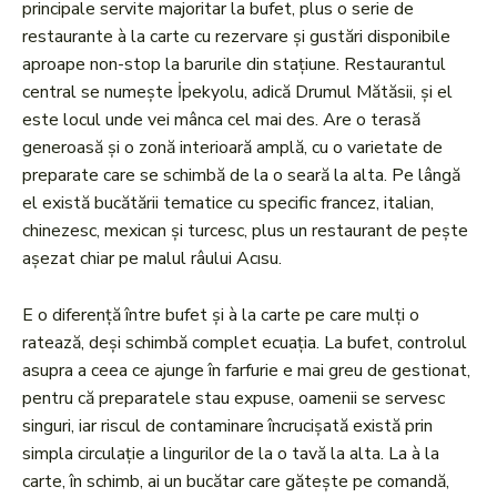
principale servite majoritar la bufet, plus o serie de
restaurante à la carte cu rezervare și gustări disponibile
aproape non-stop la barurile din stațiune. Restaurantul
central se numește İpekyolu, adică Drumul Mătăsii, și el
este locul unde vei mânca cel mai des. Are o terasă
generoasă și o zonă interioară amplă, cu o varietate de
preparate care se schimbă de la o seară la alta. Pe lângă
el există bucătării tematice cu specific francez, italian,
chinezesc, mexican și turcesc, plus un restaurant de pește
așezat chiar pe malul râului Acısu.
E o diferență între bufet și à la carte pe care mulți o
ratează, deși schimbă complet ecuația. La bufet, controlul
asupra a ceea ce ajunge în farfurie e mai greu de gestionat,
pentru că preparatele stau expuse, oamenii se servesc
singuri, iar riscul de contaminare încrucișată există prin
simpla circulație a lingurilor de la o tavă la alta. La à la
carte, în schimb, ai un bucătar care gătește pe comandă,