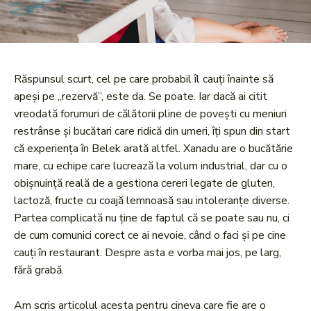
Răspunsul scurt, cel pe care probabil îl cauți înainte să
apeși pe „rezervă”, este da. Se poate. Iar dacă ai citit
vreodată forumuri de călătorii pline de povești cu meniuri
restrânse și bucătari care ridică din umeri, îți spun din start
că experiența în Belek arată altfel. Xanadu are o bucătărie
mare, cu echipe care lucrează la volum industrial, dar cu o
obișnuință reală de a gestiona cereri legate de gluten,
lactoză, fructe cu coajă lemnoasă sau intoleranțe diverse.
Partea complicată nu ține de faptul că se poate sau nu, ci
de cum comunici corect ce ai nevoie, când o faci și pe cine
cauți în restaurant. Despre asta e vorba mai jos, pe larg,
fără grabă.
Am scris articolul acesta pentru cineva care fie are o