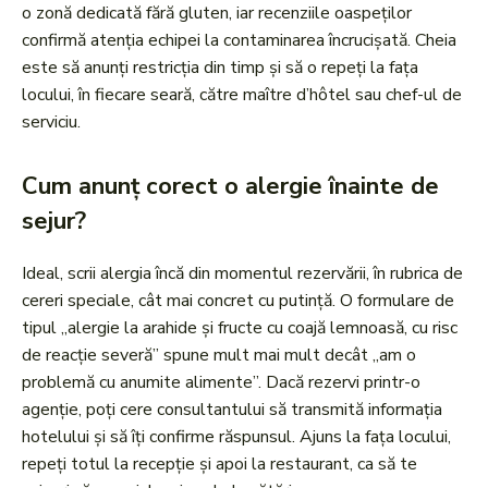
o zonă dedicată fără gluten, iar recenziile oaspeților
confirmă atenția echipei la contaminarea încrucișată. Cheia
este să anunți restricția din timp și să o repeți la fața
locului, în fiecare seară, către maître d’hôtel sau chef-ul de
serviciu.
Cum anunț corect o alergie înainte de
sejur?
Ideal, scrii alergia încă din momentul rezervării, în rubrica de
cereri speciale, cât mai concret cu putință. O formulare de
tipul „alergie la arahide și fructe cu coajă lemnoasă, cu risc
de reacție severă” spune mult mai mult decât „am o
problemă cu anumite alimente”. Dacă rezervi printr-o
agenție, poți cere consultantului să transmită informația
hotelului și să îți confirme răspunsul. Ajuns la fața locului,
repeți totul la recepție și apoi la restaurant, ca să te