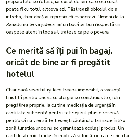
preparatele se rotesc, iar sosul de ieri, care era curat,
poate fi cu totul altceva azi. Păstrează obiceiul de a
întreba, chiar dacă ai impresia că exagerezi. Nimeni de la
Xanadu nu te va judeca, iar un bucătar bun respectă un
oaspete atent în loc să-l trateze ca pe o povară.
Ce merită să îți pui în bagaj,
oricât de bine ar fi pregătit
hotelul
Chiar dacă resortul își face treaba impecabil, o vacanță
liniștită pentru cineva cu alergie se construiește și din
pregătirea proprie. Ia cu tine medicația de urgență în
cantitate suficientă pentru tot sejurul, plus o rezervă,
pentru că nu vrei să te trezești căutând o farmacie într-o
zonă turistică unde nu se garantează același produs. Un
card de alergie tradus în engleză și turcă, pe care scrie clar