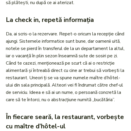
să plătești, nu după ce ai aterizat.
La check in, repetă informația
Da, ai scris-o la rezervare. Repet-o oricum la recepție când
ajungi. Sistemele informatice sunt bune, dar oamenii uită,
notele se pierd în transferul de la un departament la altul,
iar o vacanță în plin sezon înseamnă sute de sosiri pe zi.
Când te cazezi, menționează pe scurt că ai o restricție
alimentară și întreabă direct cu cine ar trebui să vorbești la
restaurant. Uneori ți se va spune numele maître d’hôtel-
ului din sala principală. Alteori vei fi îndrumat către chef-ul
de serviciu. Ideea e să ai un nume, o persoană concretă la
care să te întorci, nu o abstracțiune numită „bucătăria”.
În fiecare seară, la restaurant, vorbește
cu maître d’hôtel-ul