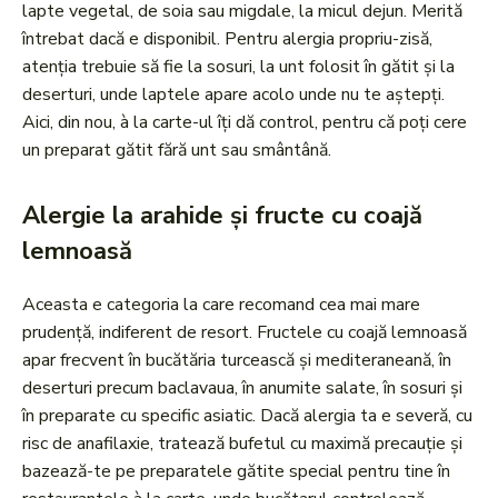
lapte vegetal, de soia sau migdale, la micul dejun. Merită
întrebat dacă e disponibil. Pentru alergia propriu-zisă,
atenția trebuie să fie la sosuri, la unt folosit în gătit și la
deserturi, unde laptele apare acolo unde nu te aștepți.
Aici, din nou, à la carte-ul îți dă control, pentru că poți cere
un preparat gătit fără unt sau smântână.
Alergie la arahide și fructe cu coajă
lemnoasă
Aceasta e categoria la care recomand cea mai mare
prudență, indiferent de resort. Fructele cu coajă lemnoasă
apar frecvent în bucătăria turcească și mediteraneană, în
deserturi precum baclavaua, în anumite salate, în sosuri și
în preparate cu specific asiatic. Dacă alergia ta e severă, cu
risc de anafilaxie, tratează bufetul cu maximă precauție și
bazează-te pe preparatele gătite special pentru tine în