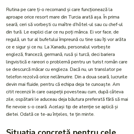
Rutina pe care ți-o recomand și care funcționează la
aproape orice resort mare din Turcia arată așa. În prima
seară, ceri să vorbești cu maître d’hôtel-ul sau cu chef-ul
din tură. Le explici clar ce nu poți mânca. Ei vor face, de
regulă, un tur al bufetului împreună cu tine sau îți vor arăta
ce e sigur și ce nu. La Xanadu, personalul vorbește
engleză, franceză, germană, rusă și turcă, deci bariera
lingvistică e rareori o problemă pentru un turist român care
se descurcă măcar cu engleza. Dacă nu, un translator pe
telefon rezolvă orice nelămurire. Din a doua seară, lucrurile
devin mai fluide, pentru că echipa deja te cunoaște. Am
citit recenzii în care oaspeții povesteau cum, după câteva
zile, ospătarii le aduceau deja băutura preferată fără să mai
fie nevoie s-o ceară. Același tip de atenție se aplică și
dietei. Odată ce te-au înțeles, te țin minte.
Situația concretă pentru cele