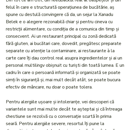
Din tot ce am citit, din feedbackul real al oaspeților și din
felul în care e structurată operațiunea de bucătărie, aș
spune cu destulă convingere că da, un sejur la Xanadu
Belek e o alegere rezonabilă chiar și pentru cineva cu
restricții alimentare, cu condiția de a comunica din timp și
consecvent. Ai un restaurant principal cu zonă dedicată
fără gluten, ai bucătari care, dovedit, pregătesc preparate
separate cu atenție la contaminare, ai restaurante à la
carte care îți dau control real asupra ingredientelor și ai un
personal multilingv obișnuit cu turiști din toată lumea. E un
cadru în care o persoană informată și organizată se poate
simți în siguranță și, mai mult decât atât, se poate bucura
efectiv de mâncare, nu doar o poate tolera.
Pentru alergiile ușoare și intoleranțe, vei descoperi că
variantele sunt mai multe decât te așteptai și că întreaga
chestiune se rezolvă cu o conversație scurtă în prima
seară. Pentru alergiile severe, resortul îți pune la