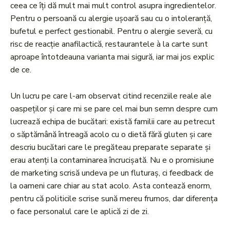
ceea ce îți dă mult mai mult control asupra ingredientelor.
Pentru o persoană cu alergie ușoară sau cu o intoleranță,
bufetul e perfect gestionabil. Pentru o alergie severă, cu
risc de reacție anafilactică, restaurantele à la carte sunt
aproape întotdeauna varianta mai sigură, iar mai jos explic
de ce.
Un lucru pe care l-am observat citind recenziile reale ale
oaspeților și care mi se pare cel mai bun semn despre cum
lucrează echipa de bucătari: există familii care au petrecut
o săptămână întreagă acolo cu o dietă fără gluten și care
descriu bucătari care le pregăteau preparate separate și
erau atenți la contaminarea încrucișată. Nu e o promisiune
de marketing scrisă undeva pe un fluturaș, ci feedback de
la oameni care chiar au stat acolo. Asta contează enorm,
pentru că politicile scrise sună mereu frumos, dar diferența
o face personalul care le aplică zi de zi.