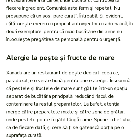
restaurantele à la carte, unde bucătarul controlează
fiecare ingredient. Comunică asta ferm și repetat. Nu
presupune că un sos „pare curat”. Întreabă. Și, evident,
călătorește mereu cu propriul autoinjector cu adrenalină, în
două exemplare, pentru că nicio bucătărie din lume nu
înlocuiește pregătirea ta personală pentru o urgență.
Alergie la pește și fructe de mare
Xanadu are un restaurant de pește dedicat, ceea ce,
paradoxal, e o veste bună pentru cine e alergic. Înseamnă
că peștele și fructele de mare sunt gătite într-un spațiu
separat de bucătăria principală, reducând riscul de
contaminare la restul preparatelor. La bufet, atenția
merge către preparatele mixte și către zona de grătar,
unde peștele poate fi gătit lângă carne. Spune-i chef-ului,
ca de fiecare dată, și cere să ți se gătească porția pe o
suprafață curată.