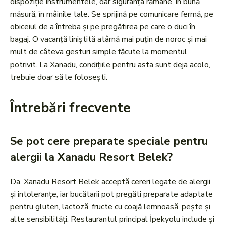
dispoziție instrumentele, dar siguranța rămâne, în bună
măsură, în mâinile tale. Se sprijină pe comunicare fermă, pe
obiceiul de a întreba și pe pregătirea pe care o duci în
bagaj. O vacanță liniștită atârnă mai puțin de noroc și mai
mult de câteva gesturi simple făcute la momentul
potrivit. La Xanadu, condițiile pentru asta sunt deja acolo,
trebuie doar să le folosești.
Întrebări frecvente
Se pot cere preparate speciale pentru
alergii la Xanadu Resort Belek?
Da. Xanadu Resort Belek acceptă cereri legate de alergii
și intoleranțe, iar bucătarii pot pregăti preparate adaptate
pentru gluten, lactoză, fructe cu coajă lemnoasă, pește și
alte sensibilități. Restaurantul principal İpekyolu include și