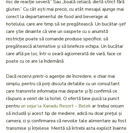
risc de reacție severă.” Sau „boală celiacă, dietă strict fără
gluten.” Cu cât ești mai precis, cu atât mesajul ajunge mai
corect la departamentul de food and beverage al
hotelului, care are timp să se pregătească. Un bucătar-șef
care știe dinainte că vine un oaspete cu o anumită
restricție poate să comande produse specifice, să
pregătească alternative și să briefeze echipa. Un bucătar
care află pe loc, într-o seară aglomerată de vară, face ce
poate cu ce are la îndemână.
Dacă rezervi printr-o agenție de încredere, e chiar mai
simplu, pentru că poți discuta detaliile cu un consultant
care transmite informația mai departe și îți confirmă ce
răspuns a venit de la hotel. O ofertă bine pusă la punct
pentru
un sejur la Xanadu Resort – Belek
ar trebui oricum
să includă și acest tip de mediere, adică nu doar prețul și
camera, ci și confirmarea că nevoile tale alimentare au fost
transmise și înțelese. Merită să întrebi asta explicit înainte