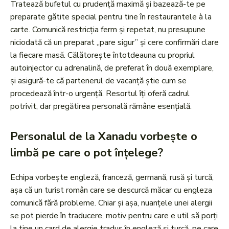
Tratează bufetul cu prudență maximă și bazează-te pe
preparate gătite special pentru tine în restaurantele à la
carte. Comunică restricția ferm și repetat, nu presupune
niciodată că un preparat „pare sigur” și cere confirmări clare
la fiecare masă. Călătorește întotdeauna cu propriul
autoinjector cu adrenalină, de preferat în două exemplare,
și asigură-te că partenerul de vacanță știe cum se
procedează într-o urgență. Resortul îți oferă cadrul
potrivit, dar pregătirea personală rămâne esențială.
Personalul de la Xanadu vorbește o
limbă pe care o pot înțelege?
Echipa vorbește engleză, franceză, germană, rusă și turcă,
așa că un turist român care se descurcă măcar cu engleza
comunică fără probleme. Chiar și așa, nuanțele unei alergii
se pot pierde în traducere, motiv pentru care e util să porți
la tine un card de alergie tradus în engleză și turcă, pe care