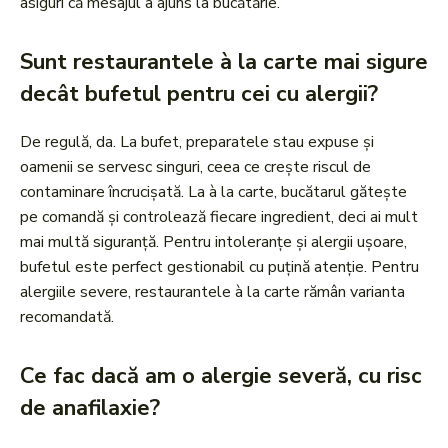
asiguri că mesajul a ajuns la bucătărie.
Sunt restaurantele à la carte mai sigure
decât bufetul pentru cei cu alergii?
De regulă, da. La bufet, preparatele stau expuse și
oamenii se servesc singuri, ceea ce crește riscul de
contaminare încrucișată. La à la carte, bucătarul gătește
pe comandă și controlează fiecare ingredient, deci ai mult
mai multă siguranță. Pentru intoleranțe și alergii ușoare,
bufetul este perfect gestionabil cu puțină atenție. Pentru
alergiile severe, restaurantele à la carte rămân varianta
recomandată.
Ce fac dacă am o alergie severă, cu risc
de anafilaxie?