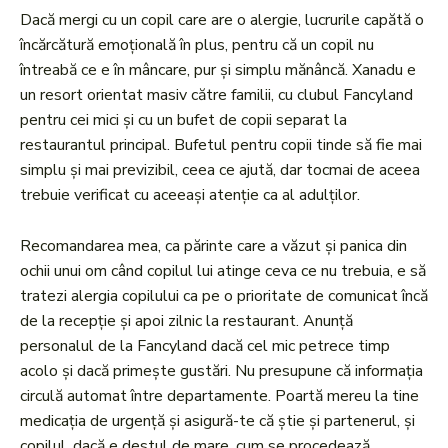
Dacă mergi cu un copil care are o alergie, lucrurile capătă o
încărcătură emoțională în plus, pentru că un copil nu
întreabă ce e în mâncare, pur și simplu mănâncă. Xanadu e
un resort orientat masiv către familii, cu clubul Fancyland
pentru cei mici și cu un bufet de copii separat la
restaurantul principal. Bufetul pentru copii tinde să fie mai
simplu și mai previzibil, ceea ce ajută, dar tocmai de aceea
trebuie verificat cu aceeași atenție ca al adulților.
Recomandarea mea, ca părinte care a văzut și panica din
ochii unui om când copilul lui atinge ceva ce nu trebuia, e să
tratezi alergia copilului ca pe o prioritate de comunicat încă
de la recepție și apoi zilnic la restaurant. Anunță
personalul de la Fancyland dacă cel mic petrece timp
acolo și dacă primește gustări. Nu presupune că informația
circulă automat între departamente. Poartă mereu la tine
medicația de urgență și asigură-te că știe și partenerul, și
copilul, dacă e destul de mare, cum se procedează.