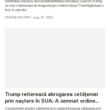
Identitatea artistului dezvăluităIdentitatea bărbatului surprins în timp
ce crea o declarație de dragoste pe o stâncă de pe Transfăgărășan a
fost, în cele din...
DIVERSE NOUTATI
aug. 07, 2026
Trump reiterează abrogarea cetățeniei
prin naștere în SUA: A semnat ordine...
Consecințele anulării cetățeniei prin naștereAnularea cetățeniei prin