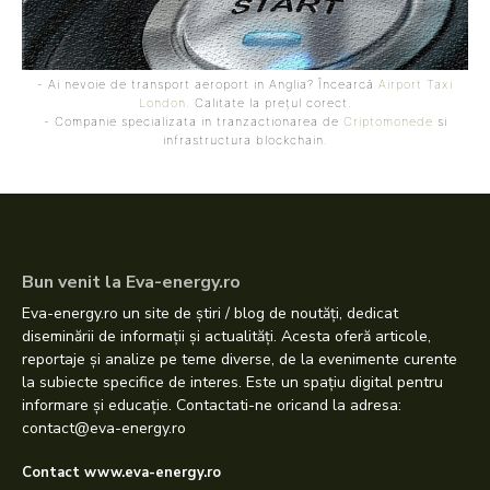
- Ai nevoie de transport aeroport in Anglia? Încearcă
Airport Taxi
London
. Calitate la prețul corect.
- Companie specializata in tranzactionarea de
Criptomonede
si
infrastructura blockchain.
Bun venit la Eva-energy.ro
Eva-energy.ro un site de știri / blog de noutăți, dedicat
diseminării de informații și actualități. Acesta oferă articole,
reportaje și analize pe teme diverse, de la evenimente curente
la subiecte specifice de interes. Este un spațiu digital pentru
informare și educație. Contactati-ne oricand la adresa:
contact@eva-energy.ro
Contact www.eva-energy.ro