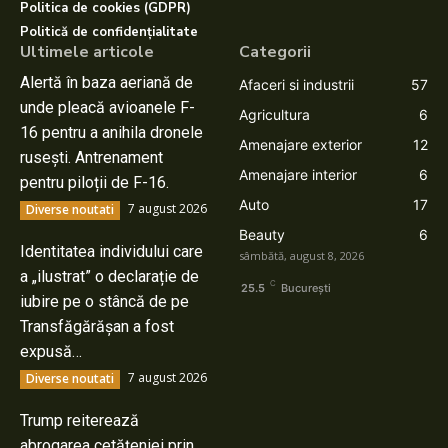
Politica de cookies (GDPR)
Politică de confidențialitate
Ultimele articole
Categorii
Alertă în baza aeriană de
Afaceri si industrii
57
unde pleacă avioanele F-
Agricultura
6
16 pentru a anihila dronele
Amenajare exterior
12
rusești. Antrenament
Amenajare interior
6
pentru piloții de F-16.
Auto
17
7 august 2026
Diverse noutati
Beauty
6
Identitatea individului care
sâmbătă, august 8, 2026
a „ilustrat” o declarație de
C
25.5
București
iubire pe o stâncă de pe
Transfăgărășan a fost
expusă…
7 august 2026
Diverse noutati
Trump reiterează
abrogarea cetățeniei prin