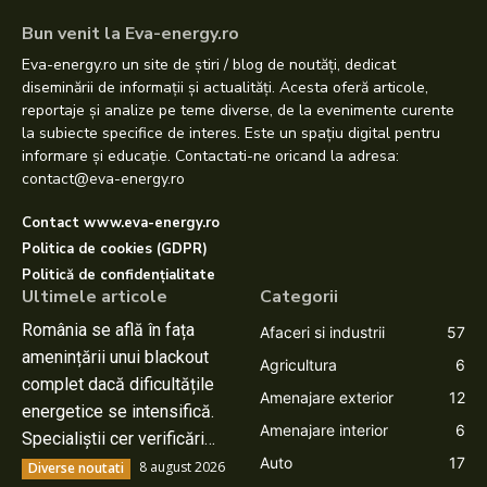
Bun venit la Eva-energy.ro
Eva-energy.ro un site de știri / blog de noutăți, dedicat
diseminării de informații și actualități. Acesta oferă articole,
reportaje și analize pe teme diverse, de la evenimente curente
la subiecte specifice de interes. Este un spațiu digital pentru
informare și educație. Contactati-ne oricand la adresa:
contact@eva-energy.ro
Contact www.eva-energy.ro
Politica de cookies (GDPR)
Politică de confidențialitate
Ultimele articole
Categorii
România se află în fața
Afaceri si industrii
57
amenințării unui blackout
Agricultura
6
complet dacă dificultățile
Amenajare exterior
12
energetice se intensifică.
Amenajare interior
6
Specialiștii cer verificări…
Auto
17
8 august 2026
Diverse noutati