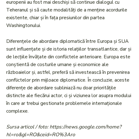
europenii au fost mai deschiși să continue dialogul cu
Teheranul și să caute modalități de a menține acordurile
existente, chiar și în fața presiunilor din partea
Washingtonului.
Diferențele de abordare diplomatică între Europa și SUA
sunt influențate și de istoria relațiilor transatlantice, dar și
de lecțiile învățate din conflictele anterioare. Europa este
conștientă de costurile umane și economice ale
războaielor și, astfel, preferă să investească în prevenirea
conflictelor prin mijloace diplomatice. În concluzie, aceste
diferențe de abordare subliniază nu doar prioritățile
distincte ale fiecărui actor, ci și viziunea lor asupra modului
în care ar trebui gestionate problemele internaționale
complexe.
Sursa articol / foto: https://news.google.com/home?
hl=ro&gl=RO&ceid=RO%3Aro