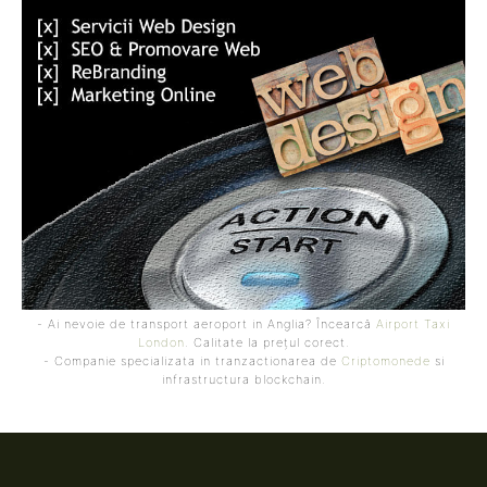
- Ai nevoie de transport aeroport in Anglia? Încearcă
Airport Taxi
London
. Calitate la prețul corect.
- Companie specializata in tranzactionarea de
Criptomonede
si
infrastructura blockchain.