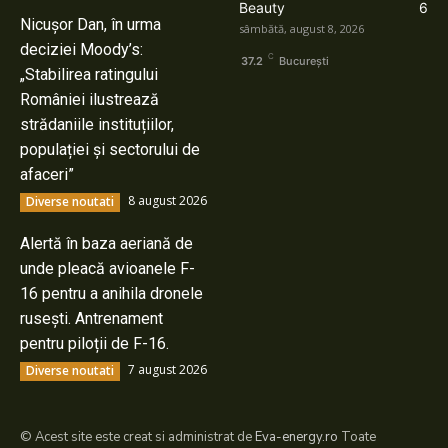
Beauty
6
Nicușor Dan, în urma
sâmbătă, august 8, 2026
deciziei Moody’s:
C
37.2
București
„Stabilirea ratingului
României ilustrează
strădaniile instituțiilor,
populației și sectorului de
afaceri”
8 august 2026
Diverse noutati
Alertă în baza aeriană de
unde pleacă avioanele F-
16 pentru a anihila dronele
rusești. Antrenament
pentru piloții de F-16.
7 august 2026
Diverse noutati
© Acest site este creat si administrat de
Eva-energy.ro
Toate