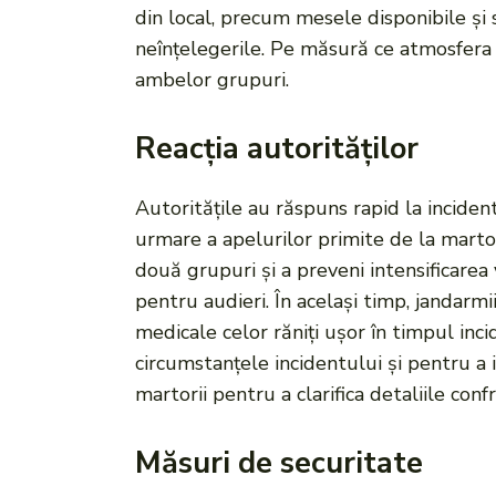
din local, precum mesele disponibile și 
neînțelegerile. Pe măsură ce atmosfera s
ambelor grupuri.
Reacția autorităților
Autoritățile au răspuns rapid la incident
urmare a apelurilor primite de la martor
două grupuri și a preveni intensificarea v
pentru audieri. În același timp, jandarmi
medicale celor răniți ușor în timpul inci
circumstanțele incidentului și pentru a i
martorii pentru a clarifica detaliile conf
Măsuri de securitate