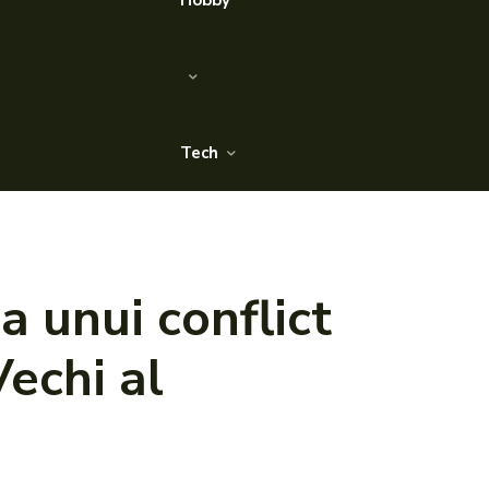
Hobby
Tech
a unui conflict
Vechi al