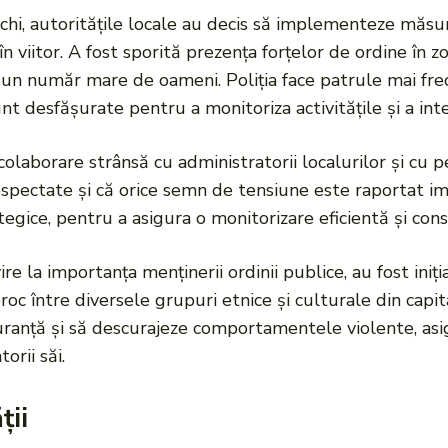
chi, autoritățile locale au decis să implementeze măsu
 în viitor. A fost sporită prezența forțelor de ordine în
 un număr mare de oameni. Poliția face patrule mai frec
unt desfășurate pentru a monitoriza activitățile și a int
olaborare strânsă cu administratorii localurilor și cu p
pectate și că orice semn de tensiune este raportat imed
gice, pentru a asigura o monitorizare eficientă și cons
re la importanța menținerii ordinii publice, au fost ini
oc între diversele grupuri etnice și culturale din capi
guranță și să descurajeze comportamentele violente, as
orii săi.
ții