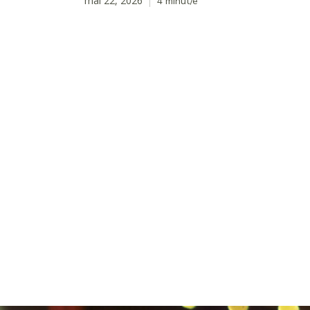
mai 22, 2026
4
minut/e