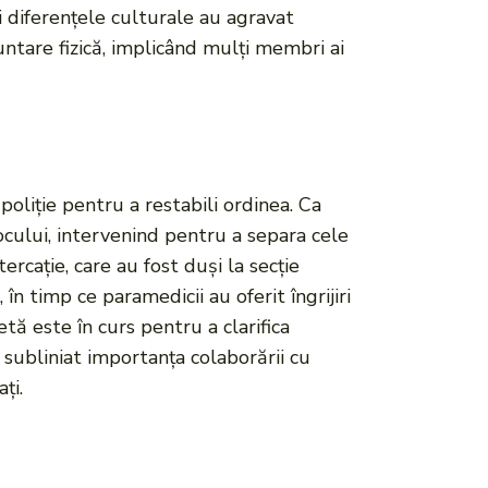
i diferențele culturale au agravat
untare fizică, implicând mulți membri ai
poliție pentru a restabili ordinea. Ca
locului, intervenind pentru a separa cele
tercație, care au fost duși la secție
în timp ce paramedicii au oferit îngrijiri
tă este în curs pentru a clarifica
u subliniat importanța colaborării cu
ți.