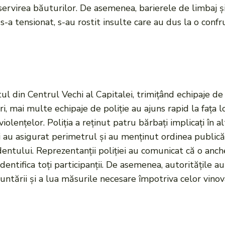
servirea băuturilor. De asemenea, barierele de limbaj ș
-a tensionat, s-au rostit insulte care au dus la o confr
ul din Centrul Vechi al Capitalei, trimițând echipaje de 
i, mai multe echipaje de poliție au ajuns rapid la fața 
iolențelor. Poliția a reținut patru bărbați implicați în al
i au asigurat perimetrul și au menținut ordinea publică, 
dentului. Reprezentanții poliției au comunicat că o anche
dentifica toți participanții. De asemenea, autoritățile a
runtării și a lua măsurile necesare împotriva celor vinova