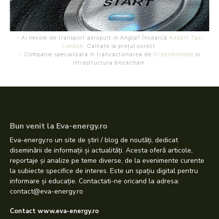
- Ai nevoie de transport aeroport in Anglia? Încearcă
Airport Taxi
London
. Calitate la prețul corect.
- Companie specializata in tranzactionarea de
Criptomonede
si
infrastructura blockchain.
Bun venit la Eva-energy.ro
Eva-energy.ro un site de știri / blog de noutăți, dedicat
diseminării de informații și actualități. Acesta oferă articole,
reportaje și analize pe teme diverse, de la evenimente curente
la subiecte specifice de interes. Este un spațiu digital pentru
informare și educație. Contactati-ne oricand la adresa:
contact@eva-energy.ro
Contact www.eva-energy.ro