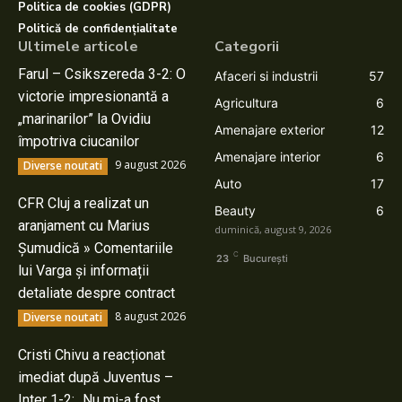
Politica de cookies (GDPR)
Politică de confidențialitate
Ultimele articole
Categorii
Farul – Csikszereda 3-2: O
Afaceri si industrii
57
victorie impresionantă a
Agricultura
6
„marinarilor” la Ovidiu
Amenajare exterior
12
împotriva ciucanilor
Amenajare interior
6
9 august 2026
Diverse noutati
Auto
17
CFR Cluj a realizat un
Beauty
6
aranjament cu Marius
duminică, august 9, 2026
Șumudică » Comentariile
C
23
București
lui Varga și informații
detaliate despre contract
8 august 2026
Diverse noutati
Cristi Chivu a reacționat
imediat după Juventus –
Inter 1-2: „Nu mi-a fost