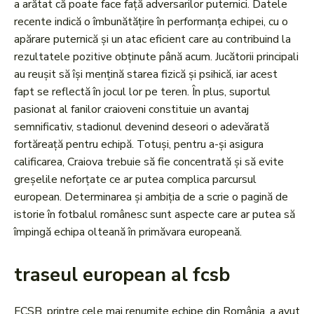
a arătat că poate face față adversarilor puternici. Datele
recente indică o îmbunătățire în performanța echipei, cu o
apărare puternică și un atac eficient care au contribuind la
rezultatele pozitive obținute până acum. Jucătorii principali
au reușit să își mențină starea fizică și psihică, iar acest
fapt se reflectă în jocul lor pe teren. În plus, suportul
pasionat al fanilor craioveni constituie un avantaj
semnificativ, stadionul devenind deseori o adevărată
fortăreață pentru echipă. Totuși, pentru a-și asigura
calificarea, Craiova trebuie să fie concentrată și să evite
greșelile neforțate ce ar putea complica parcursul
european. Determinarea și ambiția de a scrie o pagină de
istorie în fotbalul românesc sunt aspecte care ar putea să
împingă echipa olteană în primăvara europeană.
traseul european al fcsb
FCSB, printre cele mai renumite echipe din România, a avut