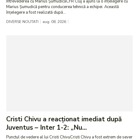
Întrevederea cu Marius ȘumudicăCFR Cluj a ajuns la o înțelegere cu
Marius Șumudică pentru conducerea tehnică a echipei. Această
înțelegere a fost realizată după...
DIVERSE NOUTATI
aug. 08, 2026
Cristi Chivu a reacționat imediat după
Juventus – Inter 1-2: „Nu...
Punctul de vedere al lui Cristi ChivuCristi Chivu a fost extrem de sever