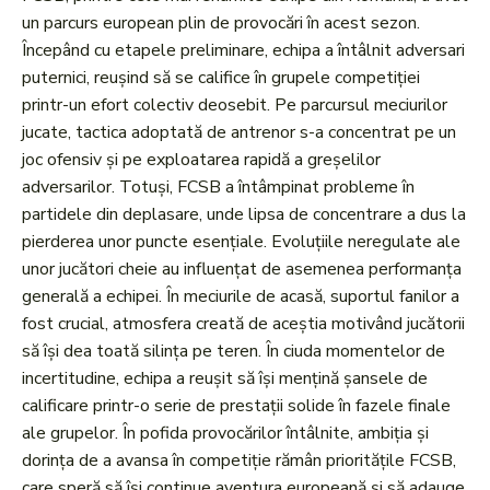
un parcurs european plin de provocări în acest sezon.
Începând cu etapele preliminare, echipa a întâlnit adversari
puternici, reușind să se califice în grupele competiției
printr-un efort colectiv deosebit. Pe parcursul meciurilor
jucate, tactica adoptată de antrenor s-a concentrat pe un
joc ofensiv și pe exploatarea rapidă a greșelilor
adversarilor. Totuși, FCSB a întâmpinat probleme în
partidele din deplasare, unde lipsa de concentrare a dus la
pierderea unor puncte esențiale. Evoluțiile neregulate ale
unor jucători cheie au influențat de asemenea performanța
generală a echipei. În meciurile de acasă, suportul fanilor a
fost crucial, atmosfera creată de aceștia motivând jucătorii
să își dea toată silința pe teren. În ciuda momentelor de
incertitudine, echipa a reușit să își mențină șansele de
calificare printr-o serie de prestații solide în fazele finale
ale grupelor. În pofida provocărilor întâlnite, ambiția și
dorința de a avansa în competiție rămân prioritățile FCSB,
care speră să își continue aventura europeană și să adauge