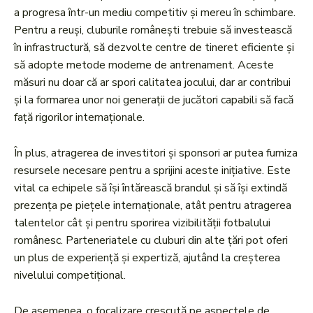
a progresa într-un mediu competitiv și mereu în schimbare.
Pentru a reuși, cluburile românești trebuie să investească
în infrastructură, să dezvolte centre de tineret eficiente și
să adopte metode moderne de antrenament. Aceste
măsuri nu doar că ar spori calitatea jocului, dar ar contribui
și la formarea unor noi generații de jucători capabili să facă
față rigorilor internaționale.
În plus, atragerea de investitori și sponsori ar putea furniza
resursele necesare pentru a sprijini aceste inițiative. Este
vital ca echipele să își întărească brandul și să își extindă
prezența pe piețele internaționale, atât pentru atragerea
talentelor cât și pentru sporirea vizibilității fotbalului
românesc. Parteneriatele cu cluburi din alte țări pot oferi
un plus de experiență și expertiză, ajutând la creșterea
nivelului competițional.
De asemenea, o focalizare crescută pe aspectele de