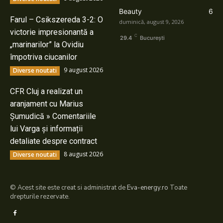
Beauty
6
Farul – Csikszereda 3-2: O
duminică, august 9, 2026
victorie impresionantă a
C
29.4
București
„marinarilor” la Ovidiu
împotriva ciucanilor
9 august 2026
Diverse noutati
CFR Cluj a realizat un
aranjament cu Marius
Șumudică » Comentariile
lui Varga și informații
detaliate despre contract
8 august 2026
Diverse noutati
© Acest site este creat si administrat de
Eva-energy.ro
Toate
drepturile rezervate.