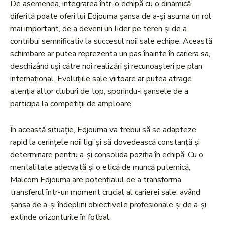
De asemenea, integrarea într-o echipă cu o dinamică
diferită poate oferi lui Edjouma șansa de a-și asuma un rol
mai important, de a deveni un lider pe teren și de a
contribui semnificativ la succesul noii sale echipe. Această
schimbare ar putea reprezenta un pas înainte în cariera sa,
deschizând uși către noi realizări și recunoașteri pe plan
internațional. Evoluțiile sale viitoare ar putea atrage
atenția altor cluburi de top, sporindu-i șansele de a
participa la competiții de amploare.
În această situație, Edjouma va trebui să se adapteze
rapid la cerințele noii ligi și să dovedească constanță și
determinare pentru a-și consolida poziția în echipă. Cu o
mentalitate adecvată și o etică de muncă puternică,
Malcom Edjouma are potențialul de a transforma
transferul într-un moment crucial al carierei sale, având
șansa de a-și îndeplini obiectivele profesionale și de a-și
extinde orizonturile în fotbal.