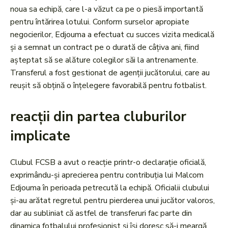
noua sa echipă, care l-a văzut ca pe o piesă importantă
pentru întărirea lotului. Conform surselor apropiate
negocierilor, Edjouma a efectuat cu succes vizita medicală
și a semnat un contract pe o durată de câțiva ani, fiind
așteptat să se alăture colegilor săi la antrenamente.
Transferul a fost gestionat de agenții jucătorului, care au
reușit să obțină o înțelegere favorabilă pentru fotbalist.
reacții din partea cluburilor
implicate
Clubul FCSB a avut o reacție printr-o declarație oficială,
exprimându-și aprecierea pentru contribuția lui Malcom
Edjouma în perioada petrecută la echipă. Oficialii clubului
și-au arătat regretul pentru pierderea unui jucător valoros,
dar au subliniat că astfel de transferuri fac parte din
dinamica fotbalului profesionist și își doresc să-i meargă