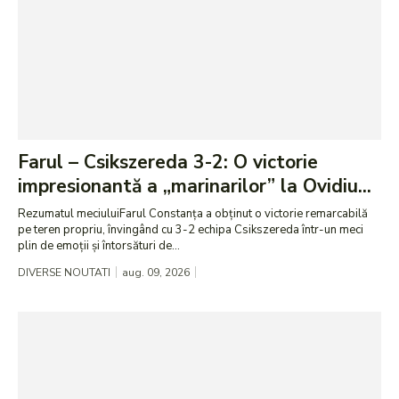
Farul – Csikszereda 3-2: O victorie
impresionantă a „marinarilor” la Ovidiu...
Rezumatul meciuluiFarul Constanța a obținut o victorie remarcabilă
pe teren propriu, învingând cu 3-2 echipa Csikszereda într-un meci
plin de emoții și întorsături de...
DIVERSE NOUTATI
aug. 09, 2026