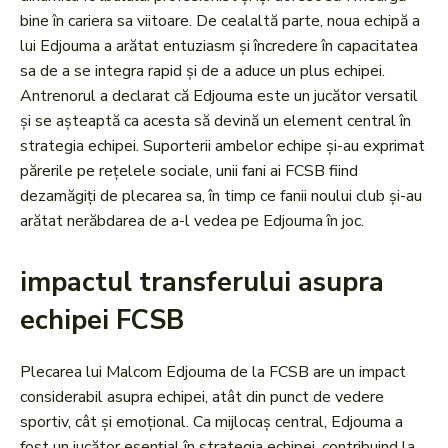
bine în cariera sa viitoare. De cealaltă parte, noua echipă a
lui Edjouma a arătat entuziasm și încredere în capacitatea
sa de a se integra rapid și de a aduce un plus echipei.
Antrenorul a declarat că Edjouma este un jucător versatil
și se așteaptă ca acesta să devină un element central în
strategia echipei. Suporterii ambelor echipe și-au exprimat
părerile pe rețelele sociale, unii fani ai FCSB fiind
dezamăgiți de plecarea sa, în timp ce fanii noului club și-au
arătat nerăbdarea de a-l vedea pe Edjouma în joc.
impactul transferului asupra
echipei FCSB
Plecarea lui Malcom Edjouma de la FCSB are un impact
considerabil asupra echipei, atât din punct de vedere
sportiv, cât și emoțional. Ca mijlocaș central, Edjouma a
fost un jucător esențial în strategia echipei, contribuind la