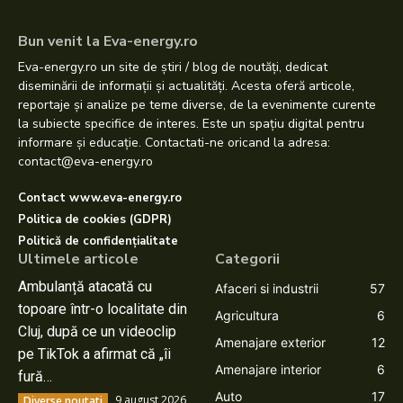
Bun venit la Eva-energy.ro
Eva-energy.ro un site de știri / blog de noutăți, dedicat
diseminării de informații și actualități. Acesta oferă articole,
reportaje și analize pe teme diverse, de la evenimente curente
la subiecte specifice de interes. Este un spațiu digital pentru
informare și educație. Contactati-ne oricand la adresa:
contact@eva-energy.ro
Contact www.eva-energy.ro
Politica de cookies (GDPR)
Politică de confidențialitate
Ultimele articole
Categorii
Ambulanță atacată cu
Afaceri si industrii
57
topoare într-o localitate din
Agricultura
6
Cluj, după ce un videoclip
Amenajare exterior
12
pe TikTok a afirmat că „îi
Amenajare interior
6
fură…
Auto
17
9 august 2026
Diverse noutati