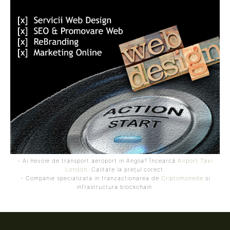
- Ai nevoie de transport aeroport in Anglia? Încearcă
Airport Taxi
London
. Calitate la prețul corect.
- Companie specializata in tranzactionarea de
Criptomonede
si
infrastructura blockchain.