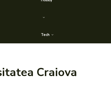
Hobby
Tech
sitatea Craiova