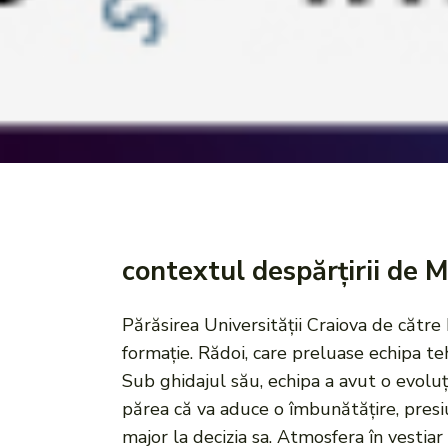
contextul despărțirii de M
Părăsirea Universității Craiova de către
formație. Rădoi, care preluase echipa teh
Sub ghidajul său, echipa a avut o evoluți
părea că va aduce o îmbunătățire, presiun
major la decizia sa. Atmosfera în vestiar 