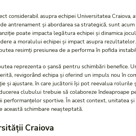
ect considerabil asupra echipei Universitatea Craiova, 
 său de antrenament și abordarea sa strategică, sunt acum
nziție poate impacta legătura echipei și dinamica joculu
cădere a moralului echipei și impact asupra rezultatelor
 putea resimți presiunea de a performa în pofida instabil
 putea reprezenta o șansă pentru schimbări benefice. 
ferită, revigorând echipa și oferind un impuls nou în c
și ajustare, în care jucătorii își pot reevalua rolurile ș
onducerea clubului trebuie să colaboreze îndeaproape pent
i performanțelor sportive. În acest context, unitatea și 
e această schimbare neașteptată.
sității Craiova