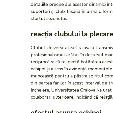
detaliile precise ale acestor dinamici 
suporteri și club, lăsând în urmă o form
startul sezonului.
reacția clubului la plecar
Clubul Universitatea Craiova a transmis 
profesionalismul arătat în decursul man
reciprocă și că respectă hotărârea acest
echipei și a scos în evidență momentele
muncească pentru a păstra spiritul comp
din partea fanilor în acest interval de tr
încheiere, Universitatea Craiova i-a urat 
colaborări ulterioare, indicând că relați
efectul asupra echipei