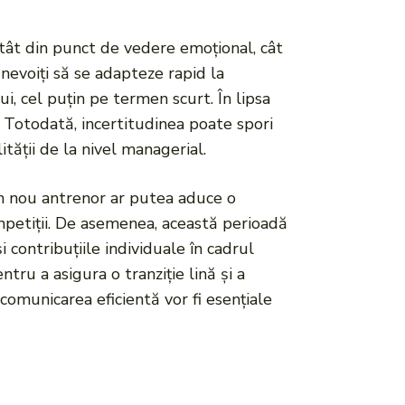
atât din punct de vedere emoțional, cât
 nevoiți să se adapteze rapid la
i, cel puțin pe termen scurt. În lipsa
. Totodată, incertitudinea poate spori
ității de la nivel managerial.
Un nou antrenor ar putea aduce o
ompetiții. De asemenea, această perioadă
i contribuțiile individuale în cadrul
ru a asigura o tranziție lină și a
comunicarea eficientă vor fi esențiale