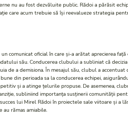
interne nu au fost dezvăluite public. Rădoi a părăsit e
ație care acum trebuie să își reevalueze strategia pentru
e
un comunicat oficial în care și-a arătat aprecierea față
datului său. Conducerea clubului a subliniat că decizia
uia de a demisiona. În mesajul său, clubul a accentuat c
 bune din perioada sa la conducerea echipei, asigurându
etitiv și a atinge țelurile propuse. De asemenea, clubu
anziție, subliniind importanța susținerii comunității pentr
succes lui Mirel Rădoi în proiectele sale viitoare și a l
ile au rămas amiabile.