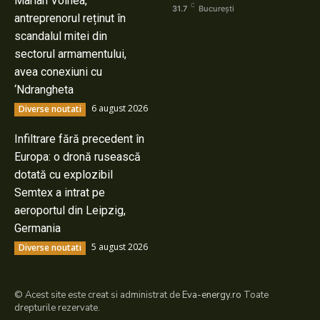
Marian Voinea,
C
31.7
București
antreprenorul reținut în
scandalul mitei din
sectorul armamentului,
avea conexiuni cu
‘Ndrangheta
6 august 2026
Diverse noutati
Infiltrare fără precedent în
Europa: o dronă rusească
dotată cu explozibil
Semtex a intrat pe
aeroportul din Leipzig,
Germania
5 august 2026
Diverse noutati
© Acest site este creat si administrat de
Eva-energy.ro
Toate
drepturile rezervate.