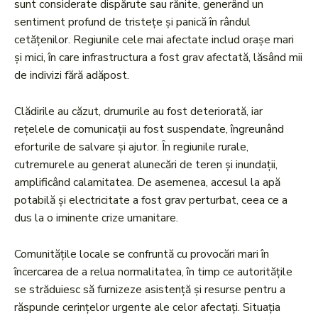
sunt considerate dispărute sau rănite, generând un
sentiment profund de tristețe și panică în rândul
cetățenilor. Regiunile cele mai afectate includ orașe mari
și mici, în care infrastructura a fost grav afectată, lăsând mii
de indivizi fără adăpost.
Clădirile au căzut, drumurile au fost deteriorată, iar
rețelele de comunicații au fost suspendate, îngreunând
eforturile de salvare și ajutor. În regiunile rurale,
cutremurele au generat alunecări de teren și inundații,
amplificând calamitatea. De asemenea, accesul la apă
potabilă și electricitate a fost grav perturbat, ceea ce a
dus la o iminente crize umanitare.
Comunitățile locale se confruntă cu provocări mari în
încercarea de a relua normalitatea, în timp ce autoritățile
se străduiesc să furnizeze asistență și resurse pentru a
răspunde cerințelor urgente ale celor afectați. Situația