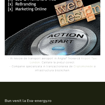
- Ai nevoie de transport aeroport in Anglia? Încearcă
Airport Taxi
London
. Calitate la prețul corect.
- Companie specializata in tranzactionarea de
Criptomonede
si
infrastructura blockchain.
Bun venit la Eva-energy.ro