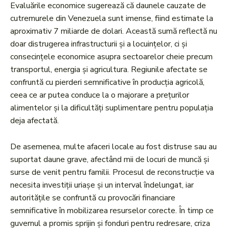
Evaluările economice sugerează că daunele cauzate de
cutremurele din Venezuela sunt imense, fiind estimate la
aproximativ 7 miliarde de dolari. Această sumă reflectă nu
doar distrugerea infrastructurii și a locuințelor, ci și
consecințele economice asupra sectoarelor cheie precum
transportul, energia și agricultura. Regiunile afectate se
confruntă cu pierderi semnificative în producția agricolă,
ceea ce ar putea conduce la o majorare a prețurilor
alimentelor și la dificultăți suplimentare pentru populația
deja afectată.
De asemenea, multe afaceri locale au fost distruse sau au
suportat daune grave, afectând mii de locuri de muncă și
surse de venit pentru familii. Procesul de reconstrucție va
necesita investiții uriașe și un interval îndelungat, iar
autoritățile se confruntă cu provocări financiare
semnificative în mobilizarea resurselor corecte. În timp ce
guvernul a promis sprijin și fonduri pentru redresare, criza