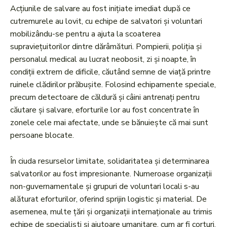
Acțiunile de salvare au fost inițiate imediat după ce
cutremurele au lovit, cu echipe de salvatori și voluntari
mobilizându-se pentru a ajuta la scoaterea
supraviețuitorilor dintre dărâmături. Pompierii, poliția și
personalul medical au lucrat neobosit, zi și noapte, în
condiții extrem de dificile, căutând semne de viață printre
ruinele clădirilor prăbușite. Folosind echipamente speciale,
precum detectoare de căldură și câini antrenați pentru
căutare și salvare, eforturile lor au fost concentrate în
zonele cele mai afectate, unde se bănuiește că mai sunt
persoane blocate.
În ciuda resurselor limitate, solidaritatea și determinarea
salvatorilor au fost impresionante. Numeroase organizații
non-guvernamentale și grupuri de voluntari locali s-au
alăturat eforturilor, oferind sprijin logistic și material. De
asemenea, multe țări și organizații internaționale au trimis
echipe de specialiști și ajutoare umanitare, cum ar fi corturi,