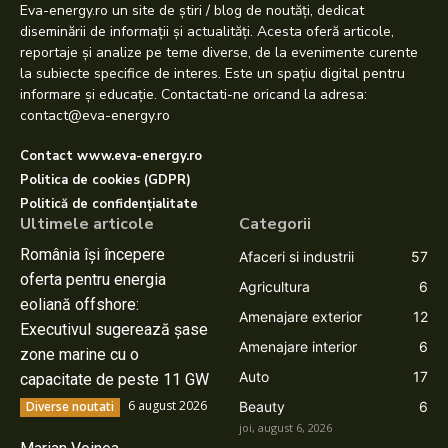
Eva-energy.ro un site de știri / blog de noutăți, dedicat
diseminării de informații și actualități. Acesta oferă articole,
reportaje și analize pe teme diverse, de la evenimente curente
la subiecte specifice de interes. Este un spațiu digital pentru
informare și educație. Contactati-ne oricand la adresa:
contact@eva-energy.ro
Contact www.eva-energy.ro
Politica de cookies (GDPR)
Politică de confidențialitate
Ultimele articole
Categorii
România își începere
Afaceri si industrii
57
oferta pentru energia
Agricultura
6
eoliană offshore:
Amenajare exterior
12
Executivul sugerează șase
Amenajare interior
6
zone marine cu o
Auto
17
capacitate de peste 11 GW
6 august 2026
Diverse noutati
Beauty
6
joi, august 6, 2026