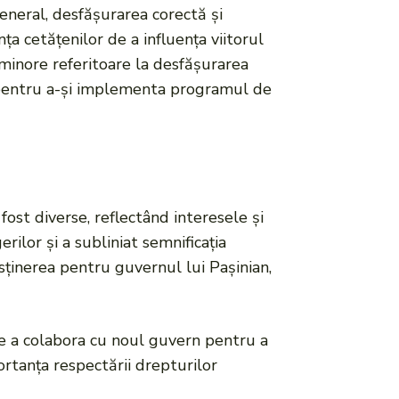
general, desfășurarea corectă și
nța cetățenilor de a influența viitorul
i minore referitoare la desfășurarea
ic pentru a-și implementa programul de
fost diverse, reflectând interesele și
ilor și a subliniat semnificația
sținerea pentru guvernul lui Pașinian,
de a colabora cu noul guvern pentru a
ortanța respectării drepturilor