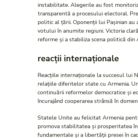
instabilitate. Alegerile au fost monitori
transparentă a procesului electoral. Preze
politic al țării. Oponenții lui Pașinian 
votului în anumite regiuni. Victoria cl
reforme și a stabiliza scena politică din
reacții internaționale
Reacțiile internaționale la succesul lui 
relațiile diferitelor state cu Armenia. 
continuării reformelor democratice și e
încurajând cooperarea strânsă în domeni
Statele Unite au felicitat Armenia pent
promova stabilitatea și prosperitatea în
fundamentale și a libertății presei în c