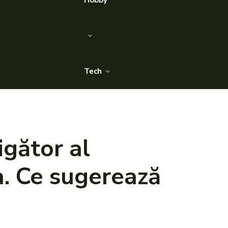
Hobby
Tech
igător al
a. Ce sugerează