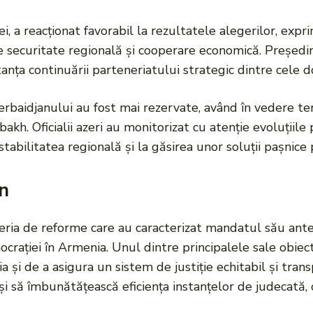
i, a reacționat favorabil la rezultatele alegerilor, expr
 securitate regională și cooperare economică. Președi
tanța continuării parteneriatului strategic dintre cele d
erbaidjanului au fost mai rezervate, având în vedere tens
akh. Oficialii azeri au monitorizat cu atenție evoluțiile
tabilitatea regională și la găsirea unor soluții pașnice 
an
seria de reforme care au caracterizat mandatul său an
mocrației în Armenia. Unul dintre principalele sale obiec
 și de a asigura un sistem de justiție echitabil și tran
 să îmbunătățească eficiența instanțelor de judecată, 