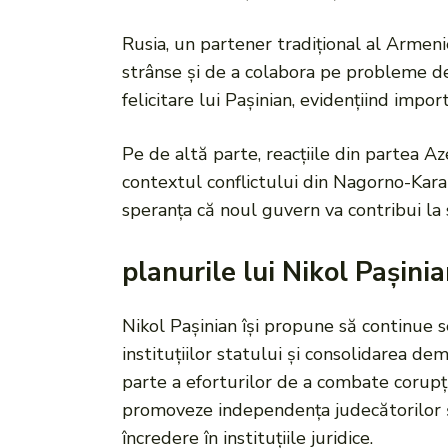
Rusia, un partener tradițional al Armenie
strânse și de a colabora pe probleme de
felicitare lui Pașinian, evidențiind impor
Pe de altă parte, reacțiile din partea Az
contextul conflictului din Nagorno-Karab
speranța că noul guvern va contribui la s
planurile lui Nikol Pașini
Nikol Pașinian își propune să continue 
instituțiilor statului și consolidarea de
parte a eforturilor de a combate corupția
promoveze independența judecătorilor și
încredere în instituțiile juridice.