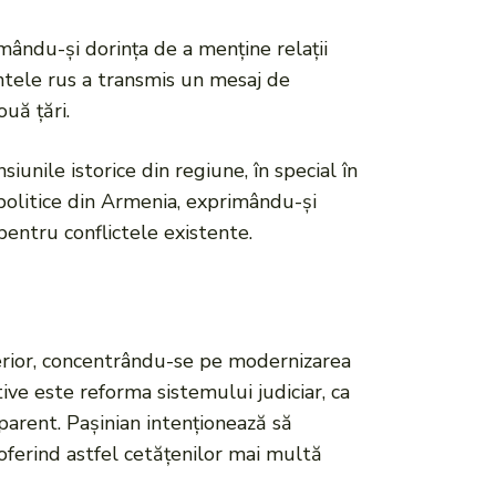
imându-și dorința de a menține relații
ntele rus a transmis un mesaj de
ouă țări.
iunile istorice din regiune, în special în
 politice din Armenia, exprimându-și
pentru conflictele existente.
terior, concentrându-se pe modernizarea
tive este reforma sistemului judiciar, ca
sparent. Pașinian intenționează să
oferind astfel cetățenilor mai multă