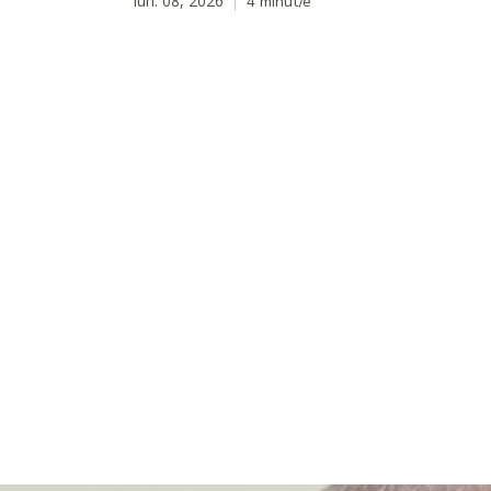
iun. 08, 2026
4
minut/e