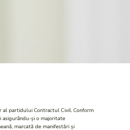
 al partidului Contractul Civil. Conform
i asigurându-și o majoritate
meană, marcată de manifestări și