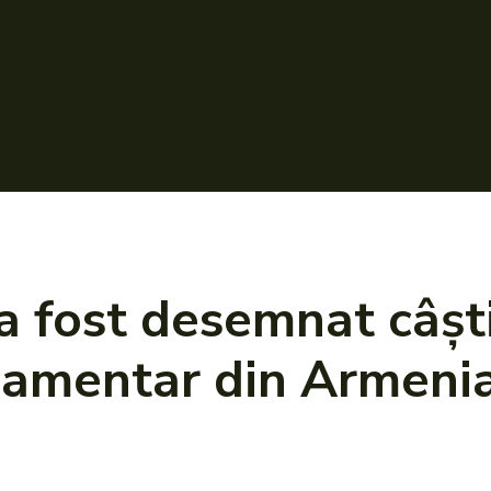
a fost desemnat câşt
rlamentar din Armeni