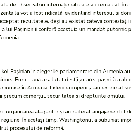
zate de observatori internaționali care au remarcat, în 
nța la vot a fost ridicată, evidențiind interesul și dori
au acceptat rezultatele, deși au existat câteva contestați
ară a lui Pașinian îi conferă acestuia un mandat putern
 Armenia.
Nikol Pașinian în alegerile parlamentare din Armenia au 
Uniunea Europeană a salutat desfășurarea pașnică a aleger
conomice în Armenia. Liderii europeni și-au exprimat su
i precum comerțul, securitatea și drepturile omului.
ru organizarea alegerilor și au reiterat angajamentul 
 regiune. În același timp, Washingtonul a subliniat imp
adrul procesului de reformă.