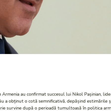
Armenia au confirmat succesul lui Nikol Pașinian, lider
ău a obținut o cotă semnificativă, depășind estimările ș
orie survine după o perioadă tumultoasă în politica ar