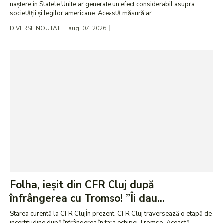
naștere în Statele Unite ar generate un efect considerabil asupra
societății și legilor americane. Această măsură ar...
DIVERSE NOUTATI
aug. 07, 2026
Folha, ieșit din CFR Cluj după
înfrângerea cu Tromso! ”Îi dau...
Starea curentă la CFR ClujÎn prezent, CFR Cluj traversează o etapă de
incertitudine după înfrângerea în fața echipei Tromso. Această