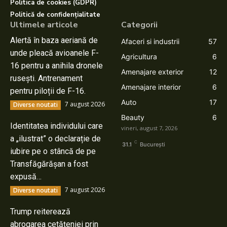
Politica de cookies (GDPR)
Politică de confidențialitate
Ultimele articole
Categorii
Alertă în baza aeriană de
Afaceri si industrii
57
unde pleacă avioanele F-
Agricultura
6
16 pentru a anihila dronele
Amenajare exterior
12
rusești. Antrenament
Amenajare interior
6
pentru piloții de F-16.
Auto
17
7 august 2026
Diverse noutati
Beauty
6
Identitatea individului care
vineri, august 7, 2026
a „ilustrat” o declarație de
C
31.1
București
iubire pe o stâncă de pe
Transfăgărășan a fost
expusă…
7 august 2026
Diverse noutati
Trump reiterează
abrogarea cetățeniei prin