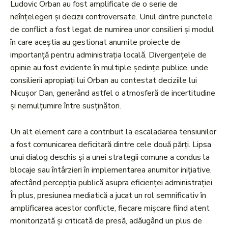
Ludovic Orban au fost amplificate de o serie de
neînțelegeri și decizii controversate. Unul dintre punctele
de conflict a fost legat de numirea unor consilieri și modul
în care aceștia au gestionat anumite proiecte de
importanță pentru administrația locală. Divergențele de
opinie au fost evidente în multiple ședințe publice, unde
consilierii apropiați lui Orban au contestat deciziile lui
Nicușor Dan, generând astfel o atmosferă de incertitudine
și nemulțumire între susținători.
Un alt element care a contribuit la escaladarea tensiunilor
a fost comunicarea deficitară dintre cele două părți. Lipsa
unui dialog deschis și a unei strategii comune a condus la
blocaje sau întârzieri în implementarea anumitor inițiative,
afectând percepția publică asupra eficienței administrației.
În plus, presiunea mediatică a jucat un rol semnificativ în
amplificarea acestor conflicte, fiecare mișcare fiind atent
monitorizată și criticată de presă, adăugând un plus de