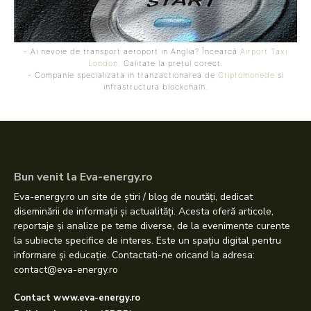
- Ai nevoie de transport aeroport in Anglia? Încearcă
Airport Taxi
London
. Calitate la prețul corect.
- Companie specializata in tranzactionarea de
Criptomonede
si
infrastructura blockchain.
Bun venit la Eva-energy.ro
Eva-energy.ro un site de știri / blog de noutăți, dedicat
diseminării de informații și actualități. Acesta oferă articole,
reportaje și analize pe teme diverse, de la evenimente curente
la subiecte specifice de interes. Este un spațiu digital pentru
informare și educație. Contactati-ne oricand la adresa:
contact@eva-energy.ro
Contact www.eva-energy.ro