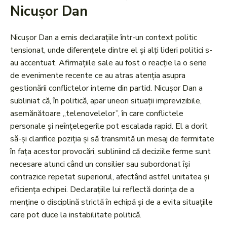
Nicușor Dan
Nicușor Dan a emis declarațiile într-un context politic
tensionat, unde diferențele dintre el și alți lideri politici s-
au accentuat. Afirmațiile sale au fost o reacție la o serie
de evenimente recente ce au atras atenția asupra
gestionării conflictelor interne din partid. Nicușor Dan a
subliniat că, în politică, apar uneori situații imprevizibile,
asemănătoare „telenovelelor”, în care conflictele
personale și neînțelegerile pot escalada rapid. El a dorit
să-și clarifice poziția și să transmită un mesaj de fermitate
în fața acestor provocări, subliniind că deciziile ferme sunt
necesare atunci când un consilier sau subordonat își
contrazice repetat superiorul, afectând astfel unitatea și
eficiența echipei. Declarațiile lui reflectă dorința de a
menține o disciplină strictă în echipă și de a evita situațiile
care pot duce la instabilitate politică.