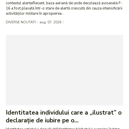
contextul alerteiRecent, baza aeriană de unde decolează avioanele F-
16 a fost plasată într-o stare de alertă crescută din cauza intensificării
activităților militare în apropierea...
DIVERSE NOUTATI
aug. 07, 2026
Identitatea individului care a „ilustrat” o
declarație de iubire pe o...