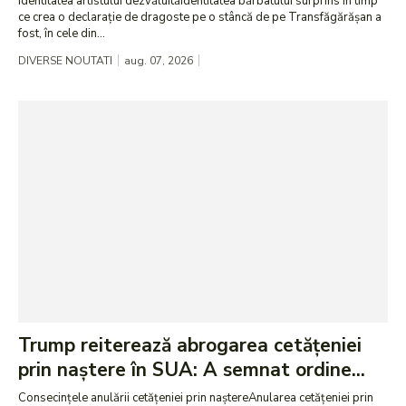
Identitatea artistului dezvăluităIdentitatea bărbatului surprins în timp
ce crea o declarație de dragoste pe o stâncă de pe Transfăgărășan a
fost, în cele din...
DIVERSE NOUTATI
aug. 07, 2026
Trump reiterează abrogarea cetățeniei
prin naștere în SUA: A semnat ordine...
Consecințele anulării cetățeniei prin naștereAnularea cetățeniei prin