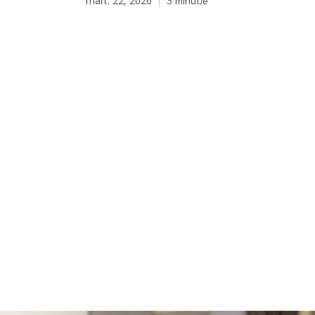
mart. 22, 2026
3
minut/e