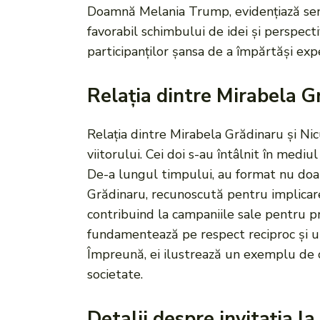
Doamnă Melania Trump, evidențiază semni
favorabil schimbului de idei și perspect
participanților șansa de a împărtăși exper
Relația dintre Mirabela G
Relația dintre Mirabela Grădinaru și Ni
viitorului. Cei doi s-au întâlnit în med
De-a lungul timpului, au format nu doar
Grădinaru, recunoscută pentru implicarea s
contribuind la campaniile sale pentru pr
fundamentează pe respect reciproc și u
Împreună, ei ilustrează un exemplu de co
societate.
Detalii despre invitația l