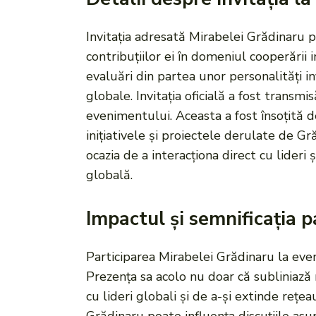
Invitația adresată Mirabelei Grădinaru p
contribuțiilor ei în domeniul cooperării 
evaluări din partea unor personalități 
globale. Invitația oficială a fost transm
evenimentului. Aceasta a fost însoțită 
inițiativele și proiectele derulate de G
ocazia de a interacționa direct cu lideri 
globală.
Impactul și semnificația pa
Participarea Mirabelei Grădinaru la even
Prezența sa acolo nu doar că subliniază 
cu lideri globali și de a-și extinde reț