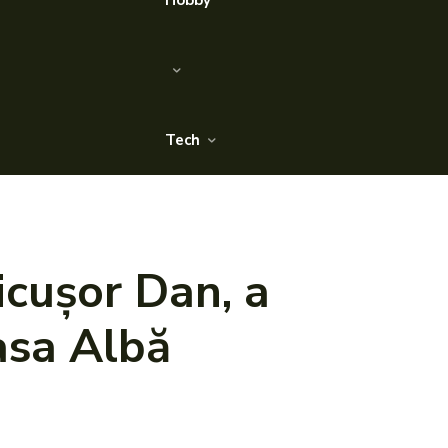
Hobby
Tech
icușor Dan, a
asa Albă