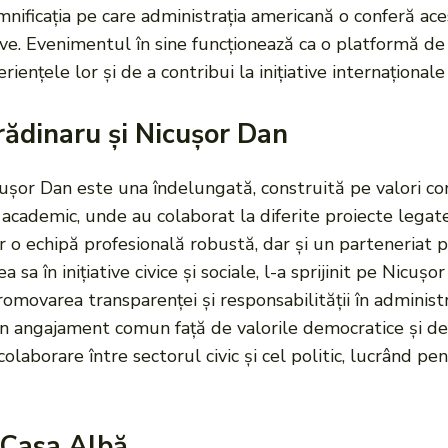
ficația pe care administrația americană o conferă aces
ive. Evenimentul în sine funcționează ca o platformă de 
iențele lor și de a contribui la inițiative internaționale
rădinaru și Nicușor Dan
cușor Dan este una îndelungată, construită pe valori c
iul academic, unde au colaborat la diferite proiecte lega
 o echipă profesională robustă, dar și un parteneriat p
a în inițiative civice și sociale, l-a sprijinit pe Nicușo
omovarea transparenței și responsabilității în administr
n angajament comun față de valorile democratice și de
laborare între sectorul civic și cel politic, lucrând pe
a Casa Albă