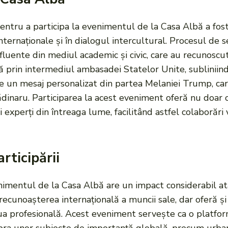
entru a participa la evenimentul de la Casa Albă a fost 
internaționale și în dialogul intercultural. Procesul de s
influente din mediul academic și civic, care au recunos
isă prin intermediul ambasadei Statelor Unite, subliniind
de un mesaj personalizat din partea Melaniei Trump, car
rădinaru. Participarea la acest eveniment oferă nu doar o
și experți din întreaga lume, facilitând astfel colaborăr
rticipării
imentul de la Casa Albă are un impact considerabil atât
recunoașterea internațională a muncii sale, dar oferă și
eaua profesională. Acest eveniment servește ca o platfo