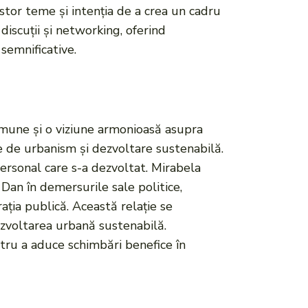
tor teme și intenția de a crea un cadru
discuții și networking, oferind
 semnificative.
omune și o viziune armonioasă asupra
te de urbanism și dezvoltare sustenabilă.
ersonal care s-a dezvoltat. Mirabela
r Dan în demersurile sale politice,
ația publică. Această relație se
zvoltarea urbană sustenabilă.
ntru a aduce schimbări benefice în