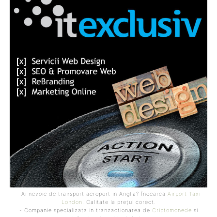
- Ai nevoie de transport aeroport in Anglia? Încearcă
Airport Taxi
London
. Calitate la prețul corect.
- Companie specializata in tranzactionarea de
Criptomonede
si