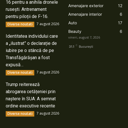
16 pentru a anihila dronele
Amenajare exterior
12
rusești. Antrenament
Amenajare interior
6
pentru piloții de F-16.
Auto
17
7 august 2026
Diverse noutati
Beauty
6
Identitatea individului care
vineri, august 7, 2026
a „ilustrat” o declarație de
C
31.1
București
iubire pe o stâncă de pe
Transfăgărășan a fost
expusă…
7 august 2026
Diverse noutati
Trump reiterează
abrogarea cetățeniei prin
naștere în SUA: A semnat
ordine executive recente
7 august 2026
Diverse noutati