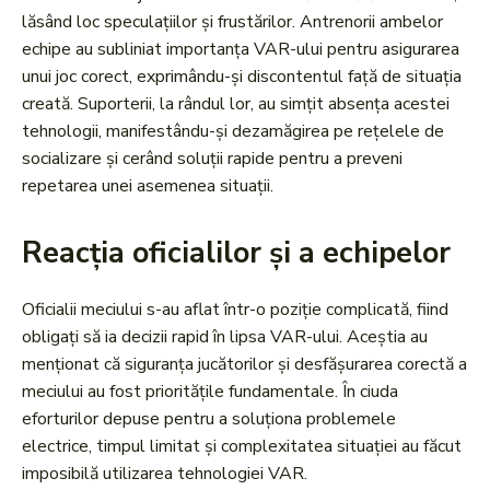
lăsând loc speculațiilor și frustărilor. Antrenorii ambelor
echipe au subliniat importanța VAR-ului pentru asigurarea
unui joc corect, exprimându-și discontentul față de situația
creată. Suporterii, la rândul lor, au simțit absența acestei
tehnologii, manifestându-și dezamăgirea pe rețelele de
socializare și cerând soluții rapide pentru a preveni
repetarea unei asemenea situații.
Reacția oficialilor și a echipelor
Oficialii meciului s-au aflat într-o poziție complicată, fiind
obligați să ia decizii rapid în lipsa VAR-ului. Aceștia au
menționat că siguranța jucătorilor și desfășurarea corectă a
meciului au fost prioritățile fundamentale. În ciuda
eforturilor depuse pentru a soluționa problemele
electrice, timpul limitat și complexitatea situației au făcut
imposibilă utilizarea tehnologiei VAR.