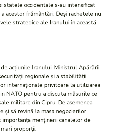
 statele occidentale s-au intensificat
 a acestor frământări. Deși rachetele nu
tivele strategice ale Iranului în această
de acțiunile Iranului. Ministrul Apărării
rității regionale și a stabilității
or internaționale privitoare la utilizarea
i din NATO pentru a discuta măsurile ce
 sale militare din Cipru. De asemenea,
e și să revină la masa negocierilor
iat importanța menținerii canalelor de
mari proporții.