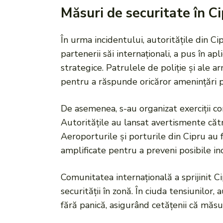
Măsuri de securitate în C
În urma incidentului, autoritățile din C
partenerii săi internaționali, a pus în ap
strategice. Patrulele de poliție și ale a
pentru a răspunde oricăror amenințări p
De asemenea, s-au organizat exerciții co
Autoritățile au lansat avertismente cătr
Aeroporturile și porturile din Cipru au 
amplificate pentru a preveni posibile in
Comunitatea internațională a sprijinit C
securității în zonă. În ciuda tensiunilor, 
fără panică, asigurând cetățenii că măsu