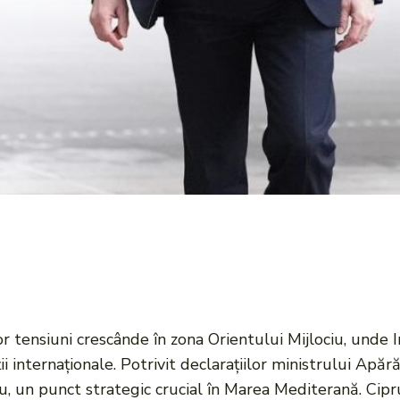
r tensiuni crescânde în zona Orientului Mijlociu, unde I
i internaționale. Potrivit declarațiilor ministrului Apără
pru, un punct strategic crucial în Marea Mediterană. Cipr