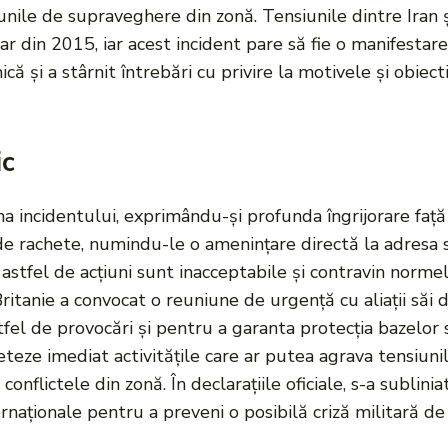
nile de supraveghere din zonă. Tensiunile dintre Iran și
 din 2015, iar acest incident pare să fie o manifestare
ică și a stârnit întrebări cu privire la motivele și obiec
ic
a incidentului, exprimându-și profunda îngrijorare față 
e rachete, numindu-le o amenințare directă la adresa secu
că astfel de acțiuni sunt inacceptabile și contravin normel
Britanie a convocat o reuniune de urgență cu aliații să
tfel de provocări și pentru a garanta protecția bazelor
eteze imediat activitățile care ar putea agrava tensiunil
 conflictele din zonă. În declarațiile oficiale, s-a sublin
rnaționale pentru a preveni o posibilă criză militară de 