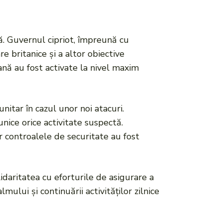
lă. Guvernul cipriot, împreună cu
re britanice și a altor obiective
iană au fost activate la nivel maxim
itar în cazul unor noi atacuri.
nice orice activitate suspectă.
r controalele de securitate au fost
daritatea cu eforturile de asigurare a
lmului și continuării activităților zilnice