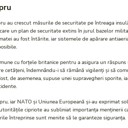
ipru
ipru au crescut măsurile de securitate pe întreaga insu
licare un plan de securitate extins în jurul bazelor milita
rmatei au fost întărite, iar sistemele de apărare antiaer
osibile.
mune cu forțele britanice pentru a asigura un răspuns un
e cetățeni, îndemnându-i să rămână vigilenți și să comu
fost, de asemenea, supuse unei supravegheri sporite, ia
cidente.
ipru, iar NATO și Uniunea Europeană și-au exprimat soli
autoritățile cipriote au subliniat importanța menținerii ca
rile întreprinse sunt menite să le garanteze siguranța.