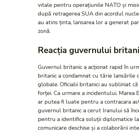
vitale pentru operațiunile NATO și misiu
după retragerea SUA din acordul nuclear
au atins ținta, lansarea lor a generat pan
zonă.
Reacția guvernului britan
Guvernul britanic a acționat rapid în urm
britanic a condamnat cu tărie lansările d
globale. Oficialii britanici au subliniat 
forței. Ca urmare a incidentului, Marea 
ar putea fi luate pentru a contracara as
guvernul britanic a cerut Iranului să înc
pentru a identifica soluții diplomatice la
comunicare deschise și a colaborării inte