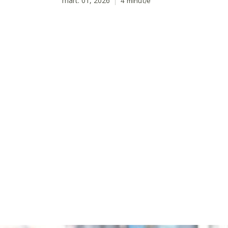
mart. 01, 2026
4
minut/e