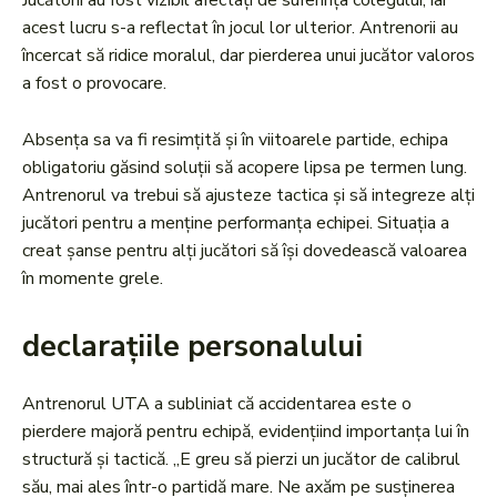
Jucătorii au fost vizibil afectați de suferința colegului, iar
acest lucru s-a reflectat în jocul lor ulterior. Antrenorii au
încercat să ridice moralul, dar pierderea unui jucător valoros
a fost o provocare.
Absența sa va fi resimțită și în viitoarele partide, echipa
obligatoriu găsind soluții să acopere lipsa pe termen lung.
Antrenorul va trebui să ajusteze tactica și să integreze alți
jucători pentru a menține performanța echipei. Situația a
creat șanse pentru alți jucători să își dovedească valoarea
în momente grele.
declarațiile personalului
Antrenorul UTA a subliniat că accidentarea este o
pierdere majoră pentru echipă, evidențiind importanța lui în
structură și tactică. „E greu să pierzi un jucător de calibrul
său, mai ales într-o partidă mare. Ne axăm pe susținerea