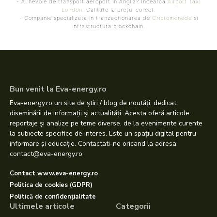
- Ai nevoie de transport aeroport in Anglia? Încearcă
Airport Taxi
London
. Calitate la prețul corect.
- Companie specializata in tranzactionarea de
Criptomonede
si
infrastructura blockchain.
Bun venit la Eva-energy.ro
Eva-energy.ro un site de știri / blog de noutăți, dedicat
diseminării de informații și actualități. Acesta oferă articole,
reportaje și analize pe teme diverse, de la evenimente curente
la subiecte specifice de interes. Este un spațiu digital pentru
informare și educație. Contactati-ne oricand la adresa:
contact@eva-energy.ro
Contact www.eva-energy.ro
Politica de cookies (GDPR)
Politică de confidențialitate
Ultimele articole
Categorii