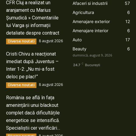
CFR Cluj a realizat un
Afaceri si industrii
57
aranjament cu Marius
Agricultura
6
Șumudică » Comentariile
Amenajare exterior
12
lui Varga și informații
Amenajare interior
6
detaliate despre contract
Auto
17
8 august 2026
Diverse noutati
Beauty
6
Cristi Chivu a reacționat
duminică, august 9, 2026
imediat după Juventus –
C
24.7
București
Inter 1-2: „Nu mi-a fost
deloc pe plac!”
8 august 2026
Diverse noutati
România se află în fața
amenințării unui blackout
complet dacă dificultățile
energetice se intensifică.
Specialiștii cer verificări…
8 august 2026