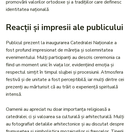
promovării valorilor ortodoxe și a tradițiilor care definesc
identitatea națională.
Reacții și impresii ale publicului
Publicul prezent la inaugurarea Catedralei Naționale a
fost profund impresionat de măreția și solemnitatea
evenimentului. Mulți participanți au descris ceremonia ca
fiind un moment unic în viața lor, evidențiind emoția și
respectul simțit în timpul slujbei și procesiunii. Atmosfera
festivă și de unitate a fost perceptibilă, iar mulți dintre cei
prezenți au mărturisit că au trăit o experiență spirituală
intensă.
Oamenii au apreciat nu doar importanța religioasă a
catedralei, ci și valoarea sa culturală și arhitecturală. Mulți
au fotografiat detaliile arhitectonice și au discutat despre
frumusețea și simbolistica mozaicurilor și frescelor. Tinerii,