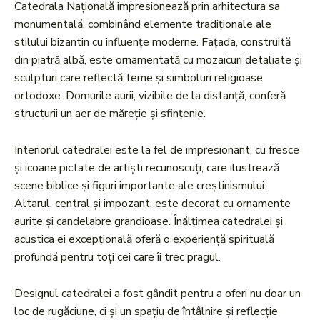
Catedrala Națională impresionează prin arhitectura sa
monumentală, combinând elemente tradiționale ale
stilului bizantin cu influențe moderne. Fațada, construită
din piatră albă, este ornamentată cu mozaicuri detaliate și
sculpturi care reflectă teme și simboluri religioase
ortodoxe. Domurile aurii, vizibile de la distanță, conferă
structurii un aer de măreție și sfințenie.
Interiorul catedralei este la fel de impresionant, cu fresce
și icoane pictate de artiști recunoscuți, care ilustrează
scene biblice și figuri importante ale creștinismului.
Altarul, central și impozant, este decorat cu ornamente
aurite și candelabre grandioase. Înălțimea catedralei și
acustica ei excepțională oferă o experiență spirituală
profundă pentru toți cei care îi trec pragul.
Designul catedralei a fost gândit pentru a oferi nu doar un
loc de rugăciune, ci și un spațiu de întâlnire și reflecție