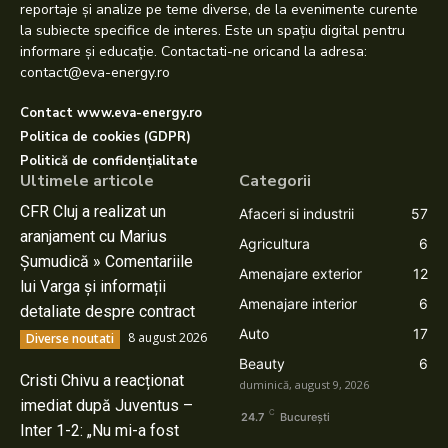
reportaje și analize pe teme diverse, de la evenimente curente
la subiecte specifice de interes. Este un spațiu digital pentru
informare și educație. Contactati-ne oricand la adresa:
contact@eva-energy.ro
Contact www.eva-energy.ro
Politica de cookies (GDPR)
Politică de confidențialitate
Ultimele articole
Categorii
CFR Cluj a realizat un
Afaceri si industrii
57
aranjament cu Marius
Agricultura
6
Șumudică » Comentariile
Amenajare exterior
12
lui Varga și informații
Amenajare interior
6
detaliate despre contract
Auto
17
8 august 2026
Diverse noutati
Beauty
6
Cristi Chivu a reacționat
duminică, august 9, 2026
imediat după Juventus –
C
24.7
București
Inter 1-2: „Nu mi-a fost