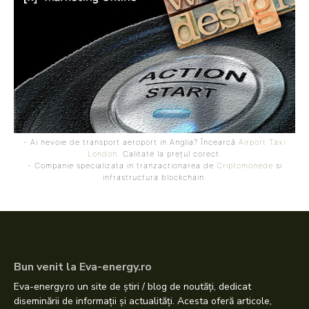
- Ai nevoie de transport aeroport in Anglia? Încearcă
Airport Taxi
London
. Calitate la prețul corect.
- Companie specializata in tranzactionarea de
Criptomonede
si
infrastructura blockchain.
Bun venit la Eva-energy.ro
Eva-energy.ro un site de știri / blog de noutăți, dedicat
diseminării de informații și actualități. Acesta oferă articole,