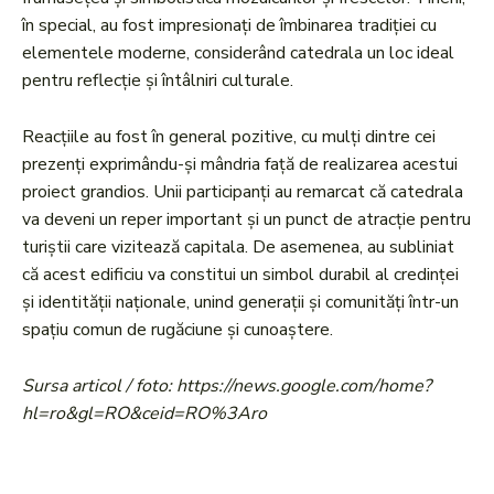
în special, au fost impresionați de îmbinarea tradiției cu
elementele moderne, considerând catedrala un loc ideal
pentru reflecție și întâlniri culturale.
Reacțiile au fost în general pozitive, cu mulți dintre cei
prezenți exprimându-și mândria față de realizarea acestui
proiect grandios. Unii participanți au remarcat că catedrala
va deveni un reper important și un punct de atracție pentru
turiștii care vizitează capitala. De asemenea, au subliniat
că acest edificiu va constitui un simbol durabil al credinței
și identității naționale, unind generații și comunități într-un
spațiu comun de rugăciune și cunoaștere.
Sursa articol / foto: https://news.google.com/home?
hl=ro&gl=RO&ceid=RO%3Aro