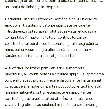
credincioșii ortodocși, ci și pentru orice cetățean care caută
un spațiu de liniște și introspecție.
Patriarhul Bisericii Ortodoxe Române a ținut un discurs
emoționant, subliniind valorile spirituale pe care le
întruchipează catedrala și rolul său în viața religioasă a
comunității. A mulțumit tuturor contributorlori la
construcția catedralei, de la donatori și arhitecți până la
muncitori și voluntari, și a afirmat că acest edificiu va
rămâne o mărturie a credinței și dăruirii lor.
Alți oficiali, incluzând prim-ministrul și membri ai
guvernului, au vorbit pentru a exprima sprijinul și aprecierea
lor pentru acest proiect. Fiecare discurs a fost întâmpinat
cu aplauze și emoție din partea publicului, reflectând atât
mândria națională, cât și recunoașterea importanței
spirituale și culturale a catedralei. Încheind luările de
cuvânt, toți oficialii au subliniat importanța conservării și