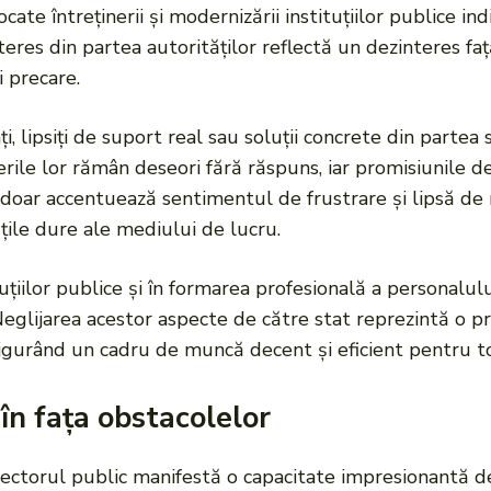
cate întreținerii și modernizării instituțiilor publice in
teres din partea autorităților reflectă un dezinteres faț
i precare.
jați, lipsiți de suport real sau soluții concrete din part
rerile lor rămân deseori fără răspuns, iar promisiunile 
 doar accentuează sentimentul de frustrare și lipsă de m
ățile dure ale mediului de lucru.
ituțiilor publice și în formarea profesională a personalulu
r. Neglijarea acestor aspecte de către stat reprezintă o 
gurând un cadru de muncă decent și eficient pentru toți
 în fața obstacolelor
n sectorul public manifestă o capacitate impresionantă d