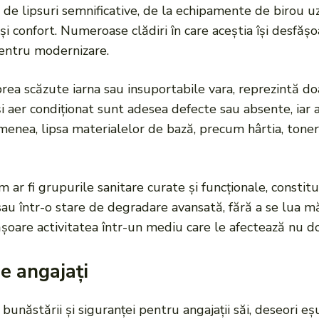
nic de lipsuri semnificative, de la echipamente de birou 
confort. Numeroase clădiri în care aceștia își desfășoar
pentru modernizare.
rea scăzute iarna sau insuportabile vara, reprezintă do
și aer condiționat sunt adesea defecte sau absente, iar a
enea, lipsa materialelor de bază, precum hârtia, toneru
m ar fi grupurile sanitare curate și funcționale, constitu
sau într-o stare de degradare avansată, fără a se lua m
sfășoare activitatea într-un mediu care le afectează nu do
de angajați
 bunăstării și siguranței pentru angajații săi, deseori eș