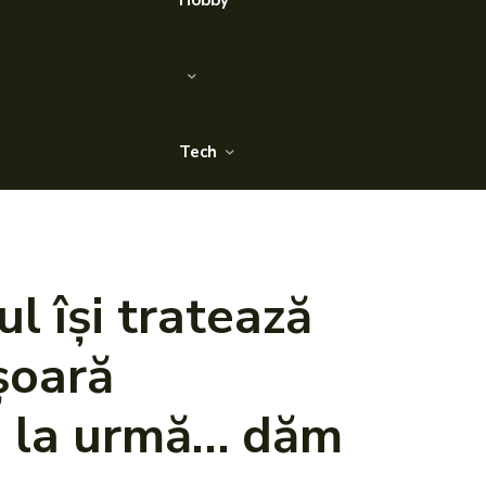
Hobby
Tech
l își tratează
ășoară
nă la urmă… dăm