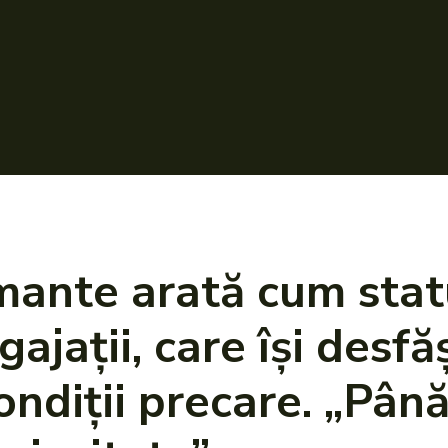
mante arată cum statu
ajații, care își desf
condiții precare. „Pâ