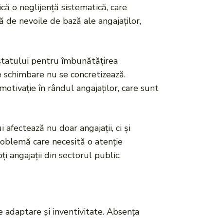
dică o neglijență sistematică, care
ă de nevoile de bază ale angajaților,
ea statului pentru îmbunătățirea
de schimbare nu se concretizează.
otivație în rândul angajaților, care sunt
i afectează nu doar angajații, ci și
problemă care necesită o atenție
 angajații din sectorul public.
e adaptare și inventivitate. Absența