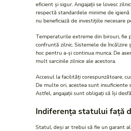
eficient și sigur. Angajații se lovesc zil
respectă standardele minime de igienă și 
nu beneficiază de investițiile necesare 
Temperaturile extreme din birouri, fie p
confruntă zilnic. Sistemele de încălzire 
hoc pentru a-și continua munca. De asem
mult sarcinile zilnice ale acestora.
Accesul la facilități corespunzătoare, cu
De multe ori, acestea sunt insuficiente 
Astfel, angajații sunt obligați să își de
Indiferența statului față 
Statul, deși ar trebui să fie un garant al