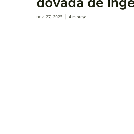
dovadă de inge
nov. 27, 2025
4
minut/e