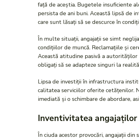
față de aceștia. Bugetele insuficiente alo
persista de ani buni. Această lipsă de in
care sunt lăsați să se descurce în condiți
În multe situații, angajații se simt negli
condițiilor de muncă. Reclamațiile și ce
Această atitudine pasivă a autorităților
obligați să se adapteze singuri la realit
Lipsa de investiții în infrastructura inst
calitatea serviciilor oferite cetățenilo
imediată și o schimbare de abordare, asi
Inventivitatea angajaților
În ciuda acestor provocări, angajații di