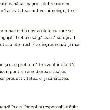
uzate până la spații insalubre care nu
ă activitatea sunt vechi, neîngrijite și
ar o parte din obstacolele cu care se
ngajații trebuie să găsească soluții ad-
l sau alte rechizite, îngreunează și mai
ie și el o problemă frecvent întâlnită.
ăsuri pentru remedierea situației.
ar productivitatea, ci și sănătatea.
uează în a-și îndeplini responsabilitățile