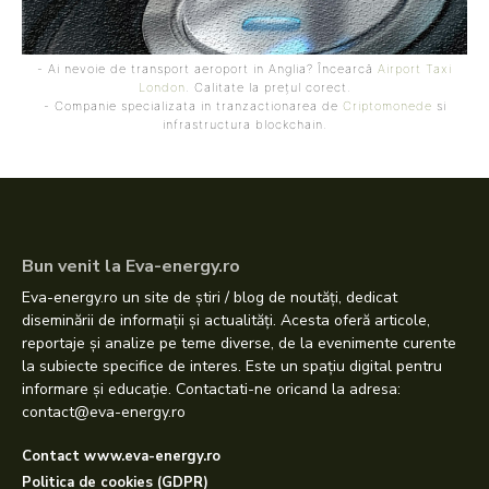
- Ai nevoie de transport aeroport in Anglia? Încearcă
Airport Taxi
London
. Calitate la prețul corect.
- Companie specializata in tranzactionarea de
Criptomonede
si
infrastructura blockchain.
Bun venit la Eva-energy.ro
Eva-energy.ro un site de știri / blog de noutăți, dedicat
diseminării de informații și actualități. Acesta oferă articole,
reportaje și analize pe teme diverse, de la evenimente curente
la subiecte specifice de interes. Este un spațiu digital pentru
informare și educație. Contactati-ne oricand la adresa:
contact@eva-energy.ro
Contact www.eva-energy.ro
Politica de cookies (GDPR)