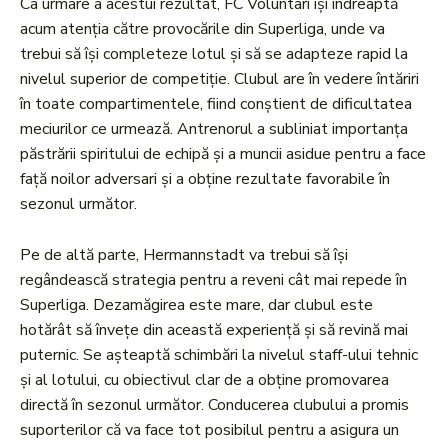
Ca urmare a acestui rezultat, FC Voluntari își îndreaptă
acum atenția către provocările din Superliga, unde va
trebui să își completeze lotul și să se adapteze rapid la
nivelul superior de competiție. Clubul are în vedere întăriri
în toate compartimentele, fiind conștient de dificultatea
meciurilor ce urmează. Antrenorul a subliniat importanța
păstrării spiritului de echipă și a muncii asidue pentru a face
față noilor adversari și a obține rezultate favorabile în
sezonul următor.
Pe de altă parte, Hermannstadt va trebui să își
regândească strategia pentru a reveni cât mai repede în
Superliga. Dezamăgirea este mare, dar clubul este
hotărât să învețe din această experiență și să revină mai
puternic. Se așteaptă schimbări la nivelul staff-ului tehnic
și al lotului, cu obiectivul clar de a obține promovarea
directă în sezonul următor. Conducerea clubului a promis
suporterilor că va face tot posibilul pentru a asigura un