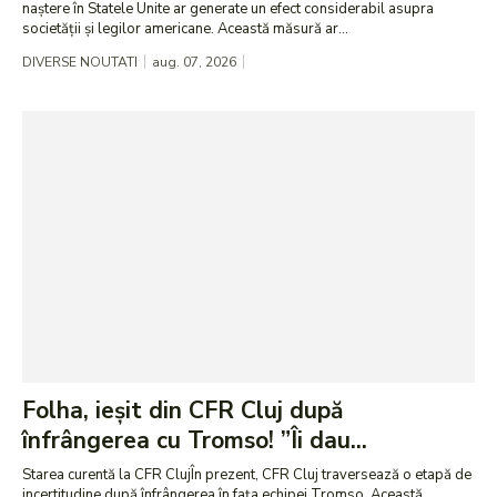
naștere în Statele Unite ar generate un efect considerabil asupra
societății și legilor americane. Această măsură ar...
DIVERSE NOUTATI
aug. 07, 2026
Folha, ieșit din CFR Cluj după
înfrângerea cu Tromso! ”Îi dau...
Starea curentă la CFR ClujÎn prezent, CFR Cluj traversează o etapă de
incertitudine după înfrângerea în fața echipei Tromso. Această