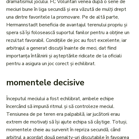
dramatismul jocului. FC Voluntari venea după o serie de
meciuri bune în liga secundă și era văzută de mulți drept
una dintre favoritele la promovare. Pe de altă parte,
Hermannstadt beneficia de avantajul terenului propriu și
spera să își folosească suportul fanilor pentru a obține un
rezultat favorabil. Condițiile de joc au fost excelente, iar
arbitrajul a generat discuții înainte de meci, dat fiind
importanța întâlnirii și așteptările ridicate de la oficiali
pentru a asigura un joc corect și echilibrat.
momentele decisive
Începutul meciului a fost echilibrat, ambele echipe
încercând să impună ritmul și să controleze meciul.
Tensiunea de pe teren era palpabilă, iar jucătorii erau
extrem de motivați să își ajute echipa să câștige. Totuși,
momentele cheie au survenit în repriza secundă, când
arbitrul a acordat două penalty-uri discutabile în favoarea