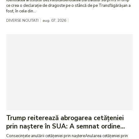
Identitatea artistului dezvăluităIdentitatea bărbatului surprins în timp
ce crea o declarație de dragoste pe o stâncă de pe Transfăgărășan a
fost, în cele din...
DIVERSE NOUTATI
aug. 07, 2026
Trump reiterează abrogarea cetățeniei
prin naștere în SUA: A semnat ordine...
Consecințele anulării cetățeniei prin naștereAnularea cetățeniei prin