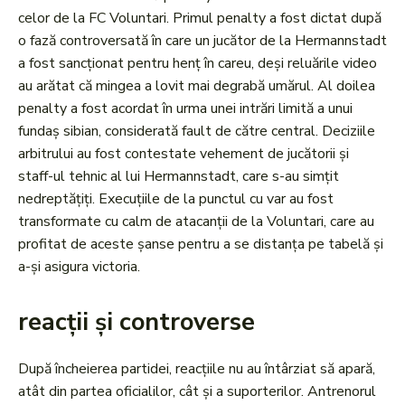
celor de la FC Voluntari. Primul penalty a fost dictat după
o fază controversată în care un jucător de la Hermannstadt
a fost sancționat pentru henț în careu, deși reluările video
au arătat că mingea a lovit mai degrabă umărul. Al doilea
penalty a fost acordat în urma unei intrări limită a unui
fundaș sibian, considerată fault de către central. Deciziile
arbitrului au fost contestate vehement de jucătorii și
staff-ul tehnic al lui Hermannstadt, care s-au simțit
nedreptățiți. Execuțiile de la punctul cu var au fost
transformate cu calm de atacanții de la Voluntari, care au
profitat de aceste șanse pentru a se distanța pe tabelă și
a-și asigura victoria.
reacții și controverse
După încheierea partidei, reacțiile nu au întârziat să apară,
atât din partea oficialilor, cât și a suporterilor. Antrenorul