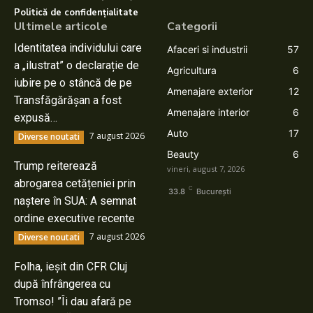
Politică de confidențialitate
Ultimele articole
Categorii
Identitatea individului care
Afaceri si industrii
57
a „ilustrat” o declarație de
Agricultura
6
iubire pe o stâncă de pe
Amenajare exterior
12
Transfăgărășan a fost
Amenajare interior
6
expusă…
Auto
17
7 august 2026
Diverse noutati
Beauty
6
Trump reiterează
vineri, august 7, 2026
abrogarea cetățeniei prin
C
33.8
București
naștere în SUA: A semnat
ordine executive recente
7 august 2026
Diverse noutati
Folha, ieșit din CFR Cluj
după înfrângerea cu
Tromso! ”Îi dau afară pe