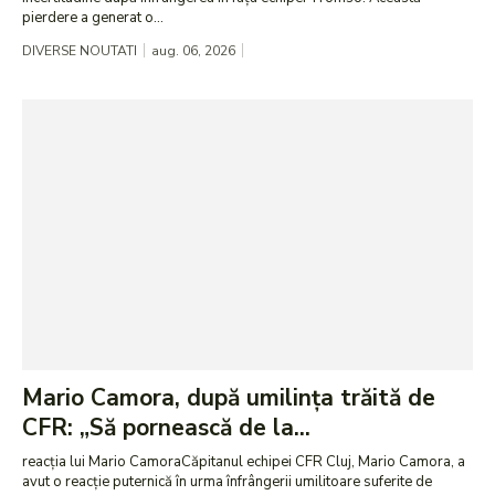
pierdere a generat o...
DIVERSE NOUTATI
aug. 06, 2026
Mario Camora, după umilința trăită de
CFR: „Să pornească de la...
reacția lui Mario CamoraCăpitanul echipei CFR Cluj, Mario Camora, a
avut o reacție puternică în urma înfrângerii umilitoare suferite de