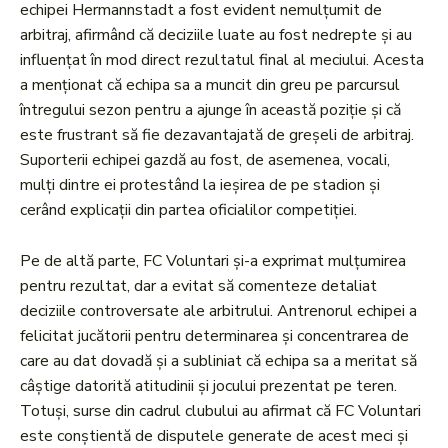
echipei Hermannstadt a fost evident nemulțumit de
arbitraj, afirmând că deciziile luate au fost nedrepte și au
influențat în mod direct rezultatul final al meciului. Acesta
a menționat că echipa sa a muncit din greu pe parcursul
întregului sezon pentru a ajunge în această poziție și că
este frustrant să fie dezavantajată de greșeli de arbitraj.
Suporterii echipei gazdă au fost, de asemenea, vocali,
mulți dintre ei protestând la ieșirea de pe stadion și
cerând explicații din partea oficialilor competiției.
Pe de altă parte, FC Voluntari și-a exprimat mulțumirea
pentru rezultat, dar a evitat să comenteze detaliat
deciziile controversate ale arbitrului. Antrenorul echipei a
felicitat jucătorii pentru determinarea și concentrarea de
care au dat dovadă și a subliniat că echipa sa a meritat să
câștige datorită atitudinii și jocului prezentat pe teren.
Totuși, surse din cadrul clubului au afirmat că FC Voluntari
este conștientă de disputele generate de acest meci și