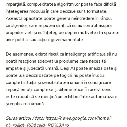
imparțială, complexitatea algoritmilor poate face dificilă
înțelegerea modului în care deciziile sunt formulate.
Această opacitate poate genera neîncredere în rândul
cetățenilor, care ar putea simți că nu au control asupra
propriilor vieți și nu înțeleg pe deplin motivele din spatele
unor politici sau acțiuni guvernamentale.
De asemenea, există riscul ca inteligența artificială să nu
poată reacționa adecvat la probleme care necesită
empatie și judecată umană. Deși AI poate analiza date și
poate lua decizii bazate pe logică, nu poate înlocui
complet intuiția și sensibilitatea umană în condiții care
implică emoții complexe și dileme etice. În acest sens,
este crucial să se mențină un echilibru între automatizare
și implicarea umană.
Sursa articol / foto: https://news.google.com/home?
hl=ro&gl=RO&ceid=RO%3Aro