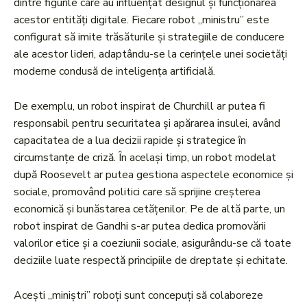
dintre figurile care au influențat designul și funcționarea
acestor entități digitale. Fiecare robot „ministru” este
configurat să imite trăsăturile și strategiile de conducere
ale acestor lideri, adaptându-se la cerințele unei societăți
moderne condusă de inteligența artificială.
De exemplu, un robot inspirat de Churchill ar putea fi
responsabil pentru securitatea și apărarea insulei, având
capacitatea de a lua decizii rapide și strategice în
circumstanțe de criză. În același timp, un robot modelat
după Roosevelt ar putea gestiona aspectele economice și
sociale, promovând politici care să sprijine creșterea
economică și bunăstarea cetățenilor. Pe de altă parte, un
robot inspirat de Gandhi s-ar putea dedica promovării
valorilor etice și a coeziunii sociale, asigurându-se că toate
deciziile luate respectă principiile de dreptate și echitate.
Acești „miniștri” roboți sunt concepuți să colaboreze