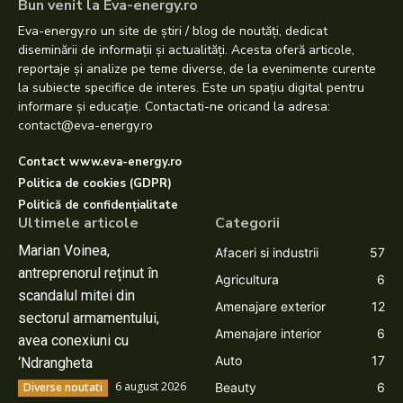
Bun venit la Eva-energy.ro
Eva-energy.ro un site de știri / blog de noutăți, dedicat
diseminării de informații și actualități. Acesta oferă articole,
reportaje și analize pe teme diverse, de la evenimente curente
la subiecte specifice de interes. Este un spațiu digital pentru
informare și educație. Contactati-ne oricand la adresa:
contact@eva-energy.ro
Contact www.eva-energy.ro
Politica de cookies (GDPR)
Politică de confidențialitate
Ultimele articole
Categorii
Marian Voinea,
Afaceri si industrii
57
antreprenorul reținut în
Agricultura
6
scandalul mitei din
Amenajare exterior
12
sectorul armamentului,
Amenajare interior
6
avea conexiuni cu
Auto
17
‘Ndrangheta
6 august 2026
Diverse noutati
Beauty
6