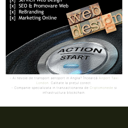
- Ai nevoie de transport aeroport in Anglia? Încearcă
Airport Taxi
London
. Calitate la prețul corect.
- Companie specializata in tranzactionarea de
Criptomonede
si
infrastructura blockchain.