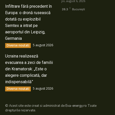
joi, august 6, 2026
Infiltrare fără precedent în
C
26.3
București
Europa: o dronă rusească
dotată cu explozibil
Semtex a intrat pe
aeroportul din Leipzig,
Germania
5 august 2026
Diverse noutati
Ucraina realizează
evacuarea a zeci de familii
din Kramatorsk: „Este o
alegere complicată, dar
indispensabilă”
5 august 2026
Diverse noutati
© Acest site este creat si administrat de
Eva-energy.ro
Toate
drepturile rezervate.