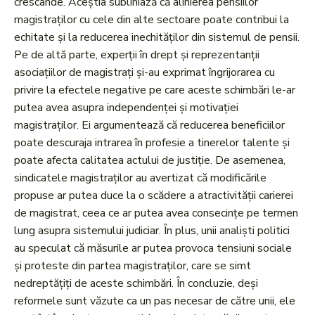
crescânde. Aceștia subliniază că alinierea pensiilor
magistraților cu cele din alte sectoare poate contribui la
echitate și la reducerea inechităților din sistemul de pensii.
Pe de altă parte, experții în drept și reprezentanții
asociațiilor de magistrați și-au exprimat îngrijorarea cu
privire la efectele negative pe care aceste schimbări le-ar
putea avea asupra independenței și motivației
magistraților. Ei argumentează că reducerea beneficiilor
poate descuraja intrarea în profesie a tinerelor talente și
poate afecta calitatea actului de justiție. De asemenea,
sindicatele magistraților au avertizat că modificările
propuse ar putea duce la o scădere a atractivității carierei
de magistrat, ceea ce ar putea avea consecințe pe termen
lung asupra sistemului judiciar. În plus, unii analiști politici
au speculat că măsurile ar putea provoca tensiuni sociale
și proteste din partea magistraților, care se simt
nedreptățiți de aceste schimbări. În concluzie, deși
reformele sunt văzute ca un pas necesar de către unii, ele