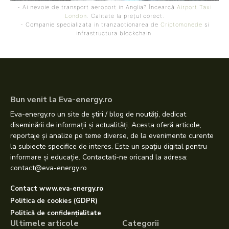
- Ai nevoie de transport aeroport in Anglia? Încearcă
Airport Taxi
London
. Calitate la prețul corect.
- Companie specializata in tranzactionarea de
Criptomonede
si
infrastructura blockchain.
Bun venit la Eva-energy.ro
Eva-energy.ro un site de știri / blog de noutăți, dedicat
diseminării de informații și actualități. Acesta oferă articole,
reportaje și analize pe teme diverse, de la evenimente curente
la subiecte specifice de interes. Este un spațiu digital pentru
informare și educație. Contactati-ne oricand la adresa:
contact@eva-energy.ro
Contact www.eva-energy.ro
Politica de cookies (GDPR)
Politică de confidențialitate
Ultimele articole
Categorii