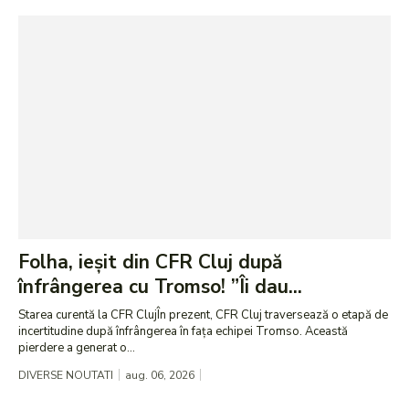
Folha, ieșit din CFR Cluj după
înfrângerea cu Tromso! ”Îi dau...
Starea curentă la CFR ClujÎn prezent, CFR Cluj traversează o etapă de
incertitudine după înfrângerea în fața echipei Tromso. Această
pierdere a generat o...
DIVERSE NOUTATI
aug. 06, 2026