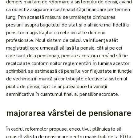
demers mai larg de reformare a sistemului de pensii, având
ca obiectiv asigurarea sustenabilității financiare pe termen
lung. Prin această măsură, se urmărește diminuarea
presiunii asupra bugetului de stat și o aliniere mai fidelă a
pensiilor magistraților cu cele din alte domenii
profesionale. Noul sistem de calcul va influența atât
magistrații care urmează să iasă la pensie, cât și pe cei
care sunt deja pensionați, pensiile acestora urmând să fie
recalculate conform noilor reglementări. În lumina acestor
schimbări, se estimează că pensiile vor fi ajustate în funcție
de vechimea în muncă și contribuțiile efective la sistemul
public de pensii, fapt ce ar putea duce la variații
semnificative în cuantumul final al pensiilor acordate.
majorarea vârstei de pensionare
În cadrul reformelor propuse, executivul plănuiește să
crească vârsta de pensionare pentru magistrați de la 60 la