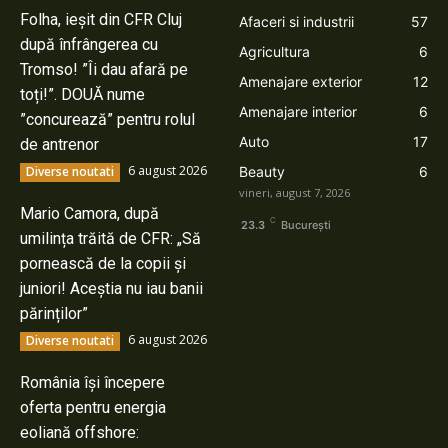
Folha, ieșit din CFR Cluj
Afaceri si industrii
57
după înfrângerea cu
Agricultura
6
Tromso! ”Îi dau afară pe
Amenajare exterior
12
toți!”. DOUĂ nume
Amenajare interior
6
”concurează” pentru rolul
Auto
17
de antrenor
6 august 2026
Diverse noutati
Beauty
6
vineri, august 7, 2026
Mario Camora, după
C
23.3
București
umilința trăită de CFR: „Să
pornească de la copii și
juniori! Aceștia nu iau banii
părinților”
6 august 2026
Diverse noutati
România își începere
oferta pentru energia
eoliană offshore: