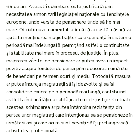
65 de ani. Această schimbare este justificată prin
necesitatea armonizării legislației naționale cu tendințele
europene, unde vârsta de pensionare tinde să fie mai
mare. Oficialii guvernamentali afirmă că această măsură va
ajuta la menținerea magistraților cu experiență în sistem o
perioadă mai îndelungată, permițând astfel o continuitate
și stabilitate mai mare în procesul de justiție. În plus,
majorarea vârstei de pensionare ar putea avea un impact
pozitiv asupra fondului de pensii prin reducerea numărului
de beneficiari pe termen scurt și mediu. Totodată, măsura
ar putea încuraja magistrații să își dezvolte și să își
consolideze cariera pe o perioadă mai lungă, contribuind
astfel la îmbunătățirea calității actului de justiție. Cu toate
acestea, schimbarea ar putea întâmpina rezistență din
partea unor magistrați care intenționau să se pensioneze în
următorii ani și care acum sunt nevoiți să își prelungească
activitatea profesională.