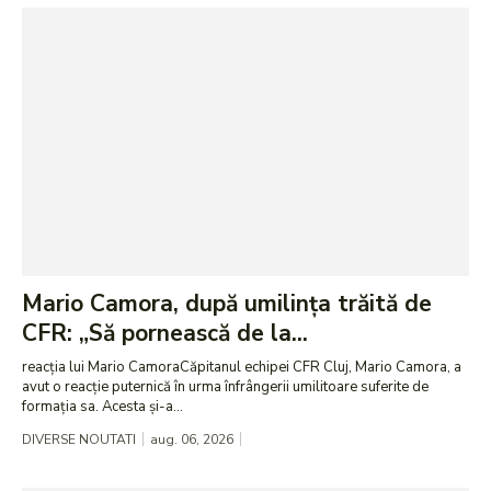
Mario Camora, după umilința trăită de
CFR: „Să pornească de la...
reacția lui Mario CamoraCăpitanul echipei CFR Cluj, Mario Camora, a
avut o reacție puternică în urma înfrângerii umilitoare suferite de
formația sa. Acesta și-a...
DIVERSE NOUTATI
aug. 06, 2026