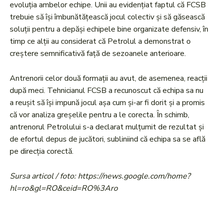
evoluția ambelor echipe. Unii au evidențiat faptul că FCSB
trebuie să își îmbunătățească jocul colectiv și să găsească
soluții pentru a depăși echipele bine organizate defensiv, în
timp ce alții au considerat că Petrolul a demonstrat o
creștere semnificativă față de sezoanele anterioare.
Antrenorii celor două formații au avut, de asemenea, reacții
după meci. Tehnicianul FCSB a recunoscut că echipa sa nu
a reușit să își impună jocul așa cum și-ar fi dorit și a promis
că vor analiza greșelile pentru a le corecta. În schimb,
antrenorul Petrolului s-a declarat mulțumit de rezultat și
de efortul depus de jucători, subliniind că echipa sa se află
pe direcția corectă.
Sursa articol / foto: https://news.google.com/home?
hl=ro&gl=RO&ceid=RO%3Aro