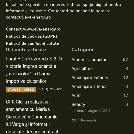
la subiecte specifice de interes. Este un spațiu digital pentru
informare și educație. Contactati-ne oricand la adresa:
contact@eva-energy.ro
Contact www.eva-energy.ro
Politica de cookies (GDPR)
Politică de confidențialitate
Ultimele articole
Categorii
Farul – Csikszereda 3-2: O
Afaceri si industrii
57
victorie impresionantă a
Agricultura
6
„marinarilor” la Ovidiu
Amenajare exterior
12
împotriva ciucanilor
Amenajare interior
6
9 august 2026
Diverse noutati
Auto
17
CFR Cluj a realizat un
Beauty
6
aranjament cu Marius
duminică, august 9, 2026
Șumudică » Comentariile
C
23
București
lui Varga și informații
detaliate despre contract