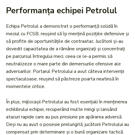
Performanța echipei Petrolul
Echipa Petrolul a demonstrat o performanță solidă în
meciul cu FCSB, reușind să își mențină pozițiile defensive și
să profite de oportunitățile de contraatac. Jucătorii și-au
dovedit capacitatea de a rămâne organizați și concentrați
pe parcursul întregului meci, ceea ce le-a permis să
neutralizeze o mare parte din demersurile ofensive ale
adversarilor. Portarul Petrolului a avut câteva intervenții
spectaculoase, reușind să păstreze poarta neatinsă în
momentele critice.
În plus, mijlocașii Petrolului au fost esențiali în menținerea
echilibrului echipei, recuperând multe mingi și lansând
atacuri rapide care au pus presiune pe apărarea adversă.
Deși nu au avut o posesie prelungită, jucătorii Petrolului au
compensat prin determinare și o bună organizare tactică.