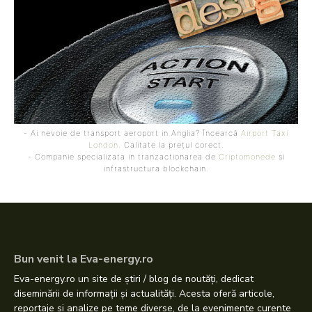
- Ai nevoie de transport aeroport in Anglia? Încearcă
Airport Taxi
London
. Calitate la prețul corect.
- Companie specializata in tranzactionarea de
Criptomonede
si
infrastructura blockchain.
Bun venit la Eva-energy.ro
Eva-energy.ro un site de știri / blog de noutăți, dedicat
diseminării de informații și actualități. Acesta oferă articole,
reportaje și analize pe teme diverse, de la evenimente curente