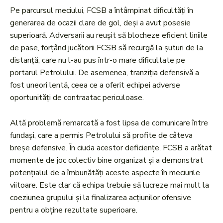
Pe parcursul meciului, FCSB a întâmpinat dificultăți în
generarea de ocazii clare de gol, deși a avut posesie
superioară. Adversarii au reușit să blocheze eficient liniile
de pase, forțând jucătorii FCSB să recurgă la șuturi de la
distanță, care nu l-au pus într-o mare dificultate pe
portarul Petrolului. De asemenea, tranziția defensivă a
fost uneori lentă, ceea ce a oferit echipei adverse
oportunități de contraatac periculoase.
Altă problemă remarcată a fost lipsa de comunicare între
fundași, care a permis Petrolului să profite de câteva
breșe defensive. În ciuda acestor deficiențe, FCSB a arătat
momente de joc colectiv bine organizat și a demonstrat
potențialul de a îmbunătăți aceste aspecte în meciurile
viitoare. Este clar că echipa trebuie să lucreze mai mult la
coeziunea grupului și la finalizarea acțiunilor ofensive
pentru a obține rezultate superioare.