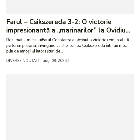
Farul – Csikszereda 3-2: O victorie
impresionantă a „marinarilor” la Ovidiu...
Rezumatul meciuluiFarul Constanța a obținut o victorie remarcabilă
pe teren propriu, învingând cu 3-2 echipa Csikszereda într-un meci
plin de emoții și întorsături de...
DIVERSE NOUTATI
aug. 09, 2026