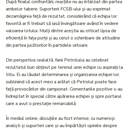
După finalul confruntării, reacțiile nu au întârziat din partea
ambelor tabere. Suporterii FCSB-ului și-au exprimat
dezamăgirea față de rezultat, considerând că echipa lor
favorită ar fi trebuit să iasă învingătoare având în vedere
valoarea lotului. Mulți dintre aceștia au criticat lipsa de
eficiență în fața porții și au cerut o schimbare de atitudine
din partea jucătorilor în partidele viitoare.
Din perspetiva cealaltă, fanii Petrolului au celebrat
rezultatul bun obținut pe terenul unei echipe cu aspirații la
titlu. Ei au lăudat determinarea și organizarea echipei lor,
subliniind că acest meci a arătat că Petrolul poate face
față provocărilor din campionat. Comentariile pozitive s-au
îndreptat în special către apărarea echipei și spre portarul
care a avut o prestație remarcabilă.
În mediul online, discuțiile au fost intense, cu numeroși
analiști și suporteri care și-au împărtășit opiniile despre