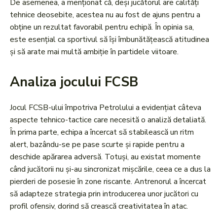
De asemenea, a menționat că, deși jucătorul are calități
tehnice deosebite, acestea nu au fost de ajuns pentru a
obține un rezultat favorabil pentru echipă. În opinia sa,
este esențial ca sportivul să își îmbunătățească atitudinea
și să arate mai multă ambiție în partidele viitoare.
Analiza jocului FCSB
Jocul FCSB-ului împotriva Petrolului a evidențiat câteva
aspecte tehnico-tactice care necesită o analiză detaliată.
În prima parte, echipa a încercat să stabilească un ritm
alert, bazându-se pe pase scurte și rapide pentru a
deschide apărarea adversă. Totuși, au existat momente
când jucătorii nu și-au sincronizat mișcările, ceea ce a dus la
pierderi de posesie în zone riscante. Antrenorul a încercat
să adapteze strategia prin introducerea unor jucători cu
profil ofensiv, dorind să crească creativitatea în atac.