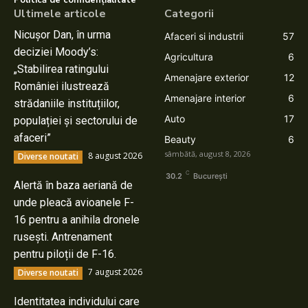
Ultimele articole
Categorii
Nicușor Dan, în urma
Afaceri si industrii
57
deciziei Moody’s:
Agricultura
6
„Stabilirea ratingului
Amenajare exterior
12
României ilustrează
Amenajare interior
6
strădaniile instituțiilor,
Auto
17
populației și sectorului de
afaceri”
Beauty
6
sâmbătă, august 8, 2026
8 august 2026
Diverse noutati
C
30.2
București
Alertă în baza aeriană de
unde pleacă avioanele F-
16 pentru a anihila dronele
rusești. Antrenament
pentru piloții de F-16.
7 august 2026
Diverse noutati
Identitatea individului care