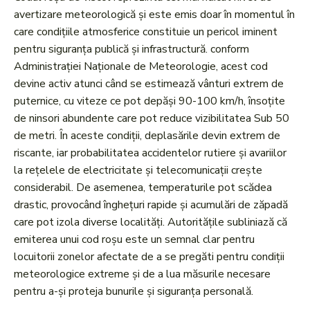
avertizare meteorologică și este emis doar în momentul în
care condițiile atmosferice constituie un pericol iminent
pentru siguranța publică și infrastructură. conform
Administrației Naționale de Meteorologie, acest cod
devine activ atunci când se estimează vânturi extrem de
puternice, cu viteze ce pot depăși 90-100 km/h, însoțite
de ninsori abundente care pot reduce vizibilitatea Sub 50
de metri. În aceste condiții, deplasările devin extrem de
riscante, iar probabilitatea accidentelor rutiere și avariilor
la rețelele de electricitate și telecomunicații crește
considerabil. De asemenea, temperaturile pot scădea
drastic, provocând înghețuri rapide și acumulări de zăpadă
care pot izola diverse localități. Autoritățile subliniază că
emiterea unui cod roșu este un semnal clar pentru
locuitorii zonelor afectate de a se pregăti pentru condiții
meteorologice extreme și de a lua măsurile necesare
pentru a-și proteja bunurile și siguranța personală.