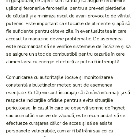
În gospodării, cetățenii sunt sfătuiți să asigure feroneriile
ușilor și feroneriile feroneriile, pentru a preveni pierderile
de căldură și a minimiza riscul de avarii provocate de vântul
puternic. Este important ca stocurile de alimente și apă să
fie suficiente pentru câteva zile, în eventualitatea în care
accesul la magazine devine problematic. De asemenea,
este recomandat să se verifice sistemele de încălzire și să
se asigure un stoc de combustibil pentru cazurile în care
alimentarea cu energie electrică ar putea fi întreruptă.
Comunicarea cu autoritățile locale și monitorizarea
constantă a buletinelor meteo sunt de asemenea
esențiale. Cetățenii sunt încurajați să rămână informați și să
respecte indicațiile oficiale pentru a evita situațiile
periculoase. În cazul în care se observă semne de îngheț
sau acumulări masive de zăpadă, este recomandat să se
efectueze curățarea căilor de acces și să se asiste
persoanele vulnerabile, cum ar fi bătrânii sau cei cu