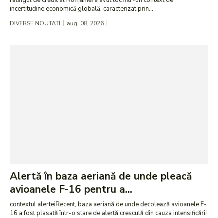
ratingul de credit al României a avut loc într-un context de
incertitudine economică globală, caracterizat prin...
DIVERSE NOUTATI
aug. 08, 2026
Alertă în baza aeriană de unde pleacă
avioanele F-16 pentru a...
contextul alerteiRecent, baza aeriană de unde decolează avioanele F-
16 a fost plasată într-o stare de alertă crescută din cauza intensificării