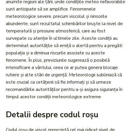
anumite regiuni ale țării, unde condițiile meteo nefavorabile
sunt anticipate să se amplifice. Fenomenele
meteorologice severe, precum viscolul și ninsorile
abundente, sunt rezultatul schimbărilor bruște la nivel de
temperatură și presiune atmosferică, care au fost
survepate cu atenție în ultimele zile. Aceste condiții au
determinat autoritățile să emiță o alertă pentru a pregăti
populația și a diminua riscurile asociate cu aceste
fenomene. În plus, previziunile sugerează o posibilă
intensificare a vântului, ceea ce ar putea genera blocaje
rutiere și alte stări de urgență. Meteorologii subliniază că
este crucial ca cetățenii să fie informați și să urmeze
recomandările autorităților pentru a-și asigura siguranța în
timpul acestor condiții meteorologice extreme.
Detalii despre codul roșu
Codul roșu de viscol reprezintă cel mai ridicat nivel de