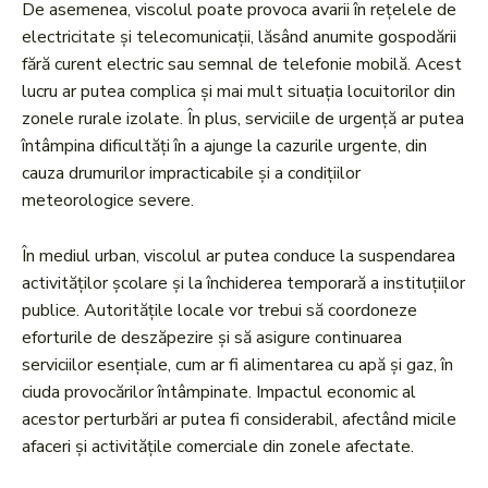
De asemenea, viscolul poate provoca avarii în rețelele de
electricitate și telecomunicații, lăsând anumite gospodării
fără curent electric sau semnal de telefonie mobilă. Acest
lucru ar putea complica și mai mult situația locuitorilor din
zonele rurale izolate. În plus, serviciile de urgență ar putea
întâmpina dificultăți în a ajunge la cazurile urgente, din
cauza drumurilor impracticabile și a condițiilor
meteorologice severe.
În mediul urban, viscolul ar putea conduce la suspendarea
activităților școlare și la închiderea temporară a instituțiilor
publice. Autoritățile locale vor trebui să coordoneze
eforturile de deszăpezire și să asigure continuarea
serviciilor esențiale, cum ar fi alimentarea cu apă și gaz, în
ciuda provocărilor întâmpinate. Impactul economic al
acestor perturbări ar putea fi considerabil, afectând micile
afaceri și activitățile comerciale din zonele afectate.