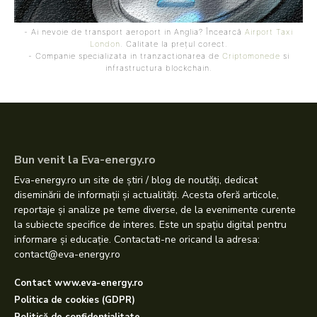
- Ai nevoie de transport aeroport in Anglia? Încearcă
Airport Taxi
London
. Calitate la prețul corect.
- Companie specializata in tranzactionarea de
Criptomonede
si
infrastructura blockchain.
Bun venit la Eva-energy.ro
Eva-energy.ro un site de știri / blog de noutăți, dedicat
diseminării de informații și actualități. Acesta oferă articole,
reportaje și analize pe teme diverse, de la evenimente curente
la subiecte specifice de interes. Este un spațiu digital pentru
informare și educație. Contactati-ne oricand la adresa:
contact@eva-energy.ro
Contact www.eva-energy.ro
Politica de cookies (GDPR)
Politică de confidențialitate