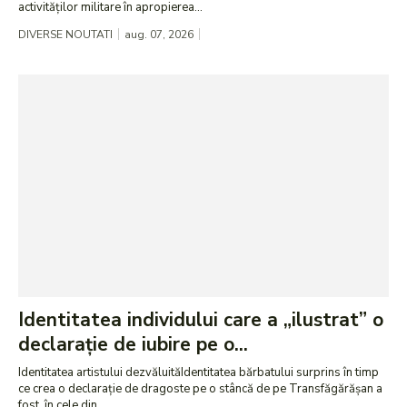
activităților militare în apropierea...
DIVERSE NOUTATI
aug. 07, 2026
Identitatea individului care a „ilustrat” o
declarație de iubire pe o...
Identitatea artistului dezvăluităIdentitatea bărbatului surprins în timp
ce crea o declarație de dragoste pe o stâncă de pe Transfăgărășan a
fost, în cele din...