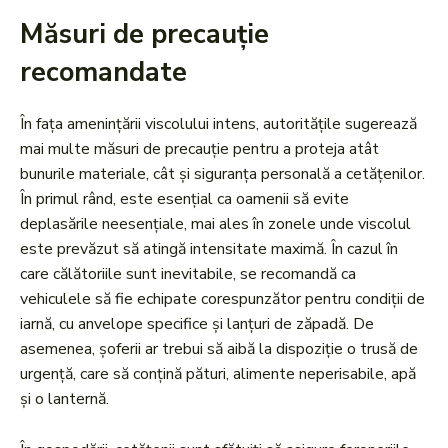
Măsuri de precauție
recomandate
În fața amenințării viscolului intens, autoritățile sugerează
mai multe măsuri de precauție pentru a proteja atât
bunurile materiale, cât și siguranța personală a cetățenilor.
În primul rând, este esențial ca oamenii să evite
deplasările neesențiale, mai ales în zonele unde viscolul
este prevăzut să atingă intensitate maximă. În cazul în
care călătoriile sunt inevitabile, se recomandă ca
vehiculele să fie echipate corespunzător pentru condiții de
iarnă, cu anvelope specifice și lanțuri de zăpadă. De
asemenea, șoferii ar trebui să aibă la dispoziție o trusă de
urgență, care să conțină pături, alimente neperisabile, apă
și o lanternă.