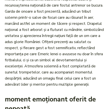
recunoașterea națională de care fostul antrenor se bucura.
Garda de onoare a fost prezentă, aducând un tribut
solemn printr-o salve de focuri care au răsunat în aer,
marcând astfel un moment de tăcere și respect. Drapelul
național a fost arborat și a fluturat cu mândrie, simbolizând
unitatea și aprecierea întregii națiuni față de un om care a
adus glorie României. Ofițerii prezenți au salutat cu
respect, și fiecare gest a fost semnificativ, reflectând
importanța pe care Emeric Ienei o avusese nu doar în sfera
fotbalului, ci și ca un simbol al devotamentului și
excelenței. Atmosfera solemnă a fost completată de
sunetul trompetelor, care au acompaniat momentul
despărțirii, aducând un omagiu final celui care a fost un
adevărat lider și mentor pentru multiple generații.
moment emoționant oferit de
nepoată