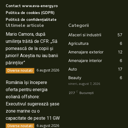
Contact www.eva-energy.ro
Politica de cookies (GDPR)
Politică de confidențialitate
Ultimele articole
Categorii
Mario Camora, după
Afaceri si industrii
57
umilința trăită de CFR: „Să
Agricultura
6
pornească de la copii și
Amenajare exterior
12
juniori! Aceștia nu iau banii
Amenajare interior
6
părinților”
Auto
17
6 august 2026
Diverse noutati
Beauty
6
România își începere
vineri, august 7, 2026
oferta pentru energia
C
27.7
București
eoliană offshore:
Executivul sugerează șase
zone marine cu o
capacitate de peste 11 GW
6 august 2026
Diverse noutati