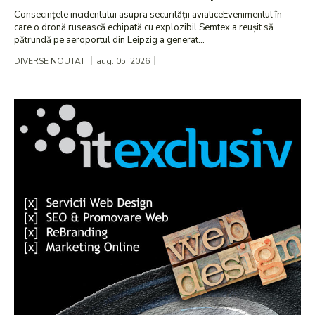
Consecințele incidentului asupra securității aviaticeEvenimentul în
care o dronă rusească echipată cu explozibil Semtex a reușit să
pătrundă pe aeroportul din Leipzig a generat...
DIVERSE NOUTATI
aug. 05, 2026