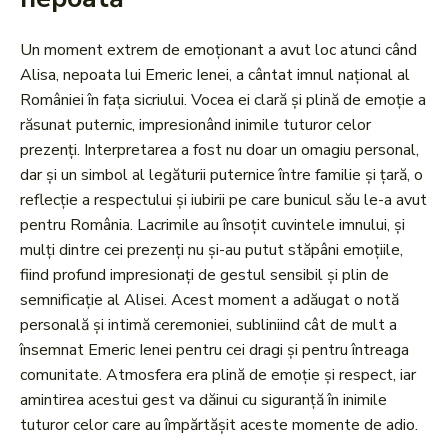
Un moment extrem de emoționant a avut loc atunci când
Alisa, nepoata lui Emeric Ienei, a cântat imnul național al
României în fața sicriului. Vocea ei clară și plină de emoție a
răsunat puternic, impresionând inimile tuturor celor
prezenți. Interpretarea a fost nu doar un omagiu personal,
dar și un simbol al legăturii puternice între familie și țară, o
reflecție a respectului și iubirii pe care bunicul său le-a avut
pentru România. Lacrimile au însoțit cuvintele imnului, și
mulți dintre cei prezenți nu și-au putut stăpâni emoțiile,
fiind profund impresionați de gestul sensibil și plin de
semnificație al Alisei. Acest moment a adăugat o notă
personală și intimă ceremoniei, subliniind cât de mult a
însemnat Emeric Ienei pentru cei dragi și pentru întreaga
comunitate. Atmosfera era plină de emoție și respect, iar
amintirea acestui gest va dăinui cu siguranță în inimile
tuturor celor care au împărtășit aceste momente de adio.