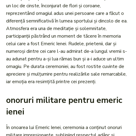
un loc de cinste, înconjurat de flori și coroane,
reprezentând omagiul adus unei persoane care a făcut o
diferență semnificativă în lumea sportului și dincolo de ea.
Atmosfera era una de meditație și solemnitate,
participanții păstrând un moment de tăcere în memoria
celui care a fost Emeric Ienei. Rudele, prietenii, dar și
numeroși dintre cei care l-au admirat de-a lungul vremii s-
au adunat pentru a-și lua rămas bun și a-i aduce un ultim
omagiu. Pe durata ceremoniei, au fost rostite cuvinte de
apreciere și mulțumire pentru realizările sale remarcabile,
iar emoția era resimțită printre cei prezenți.
onoruri militare pentru emeric
ienei
În onoarea lui Emeric Ienei, ceremonia a conținut onoruri
militare impresionante, subliniind respectul adânc și