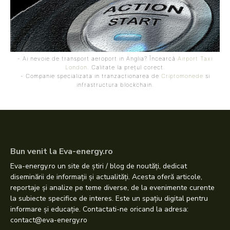
- Ai nevoie de transport aeroport in Anglia? Încearcă
Airport Taxi
London
. Calitate la prețul corect.
- Companie specializata in tranzactionarea de
Criptomonede
si
infrastructura blockchain.
Bun venit la Eva-energy.ro
Eva-energy.ro un site de știri / blog de noutăți, dedicat
diseminării de informații și actualități. Acesta oferă articole,
reportaje și analize pe teme diverse, de la evenimente curente
la subiecte specifice de interes. Este un spațiu digital pentru
informare și educație. Contactati-ne oricand la adresa:
contact@eva-energy.ro