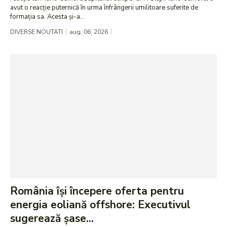
avut o reacție puternică în urma înfrângerii umilitoare suferite de
formația sa. Acesta și-a...
DIVERSE NOUTATI
aug. 06, 2026
România își începere oferta pentru
energia eoliană offshore: Executivul
sugerează șase...