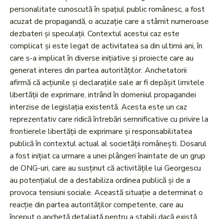
personalitate cunoscută în spațiul public românesc, a fost
acuzat de propagandă, o acuzație care a stârnit numeroase
dezbateri și speculații. Contextul acestui caz este
complicat și este legat de activitatea sa din ultimii ani, în
care s-a implicat în diverse inițiative și proiecte care au
generat interes din partea autorităților. Anchetatorii
afirmă că acțiunile și declarațiile sale ar fi depășit limitele
libertății de exprimare, intrând în domeniul propagandei
interzise de legislația existentă. Acesta este un caz
reprezentativ care ridică întrebări semnificative cu privire la
frontierele libertății de exprimare și responsabilitatea
publică în contextul actual al societății românești. Dosarul
a fost inițiat ca urmare a unei plângeri înaintate de un grup
de ONG-uri, care au susținut că activitățile lui Georgescu
au potențialul de a destabiliza ordinea publică și de a
provoca tensiuni sociale. Această situație a determinat o
reacție din partea autorităților competente, care au
început o anchetă detaliată pentru a stabili dacă există