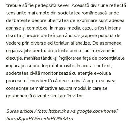
trebuie să fie pedepsită sever. Această diviziune reflectă
tensiunile mai ample din societatea românească, unde
dezbaterile despre libertatea de exprimare sunt adesea
aprinse și complexe. În mass-media, cazul a fost intens
discutat, fiecare parte încercând să-și apere punctul de
vedere prin diverse editorialuri și analize. De asemenea,
organizațiile pentru drepturile omului au intervenit în
discuție, manifestându-și îngrijorarea față de potențialele
implicații asupra drepturilor civile. În acest context,
societatea civilă monitorizează cu atenție evoluția
procesului, conștientă că decizia finală ar putea avea
consecințe semnificative asupra modul în care se
gestionează cazurile similare în viitor.
Sursa articol / foto: https://news.google.com/home?
hl=ro&gl=RO&ceid=RO%3Aro