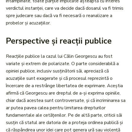
întâmpinate, toate părțile implicate așteaptă cu interes
verdictul instanței, care va decide dacă dosarul va fi trimis
spre judecare sau dacă va fi necesară o reanalizare a
probelor și acuzațiilor.
Perspective și reacții publice
Reacțiile publice la cazul lui Călin Georgescu au fost
variate și extrem de polarizate. O parte considerabilă a
opiniei publice, inclusiv susținătorii săi, apreciază că
acuzațiile sunt exagerate și că procesul reprezintă o
încercare de a restrânge libertatea de exprimare. Aceștia
afirmă că Georgescu are dreptul de a-și exprima opiniile,
chiar dacă acestea sunt controversate, și că incriminarea sa
ar putea pavea calea pentru limitarea drepturilor
fundamentale ale cetățenilor. Pe de altă parte, criticii săi
susțin că statul are datoria de a proteja ordinea publică și
că răspândirea unor idei care pot genera ură sau violență