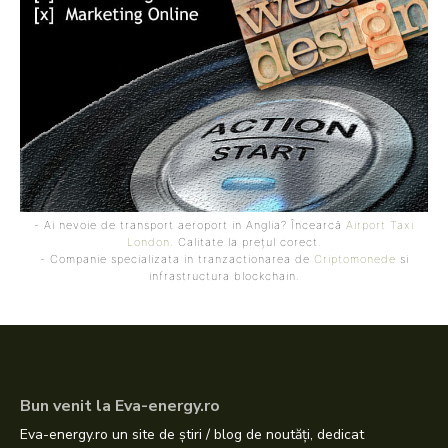
- Ai nevoie de transport aeroport in Anglia? Încearcă
Airport Taxi
London
. Calitate la prețul corect.
- Companie specializata in tranzactionarea de
Criptomonede
si
infrastructura blockchain.
Bun venit la Eva-energy.ro
Eva-energy.ro un site de știri / blog de noutăți, dedicat