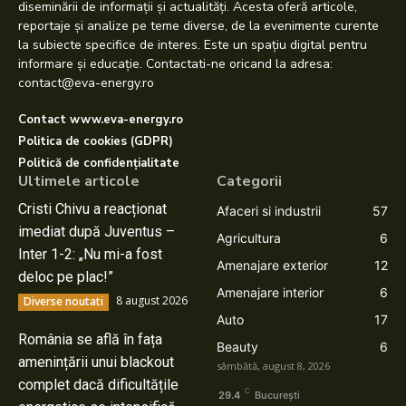
diseminării de informații și actualități. Acesta oferă articole,
reportaje și analize pe teme diverse, de la evenimente curente
la subiecte specifice de interes. Este un spațiu digital pentru
informare și educație. Contactati-ne oricand la adresa:
contact@eva-energy.ro
Contact www.eva-energy.ro
Politica de cookies (GDPR)
Politică de confidențialitate
Ultimele articole
Categorii
Cristi Chivu a reacționat
Afaceri si industrii
57
imediat după Juventus –
Agricultura
6
Inter 1-2: „Nu mi-a fost
Amenajare exterior
12
deloc pe plac!”
Amenajare interior
6
8 august 2026
Diverse noutati
Auto
17
România se află în fața
Beauty
6
amenințării unui blackout
sâmbătă, august 8, 2026
complet dacă dificultățile
C
29.4
București