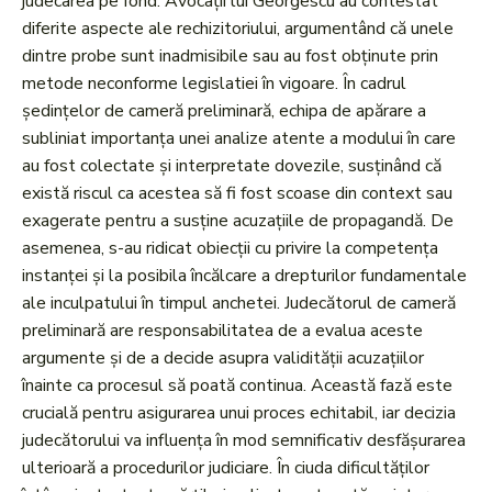
judecarea pe fond. Avocații lui Georgescu au contestat
diferite aspecte ale rechizitoriului, argumentând că unele
dintre probe sunt inadmisibile sau au fost obținute prin
metode neconforme legislatiei în vigoare. În cadrul
ședințelor de cameră preliminară, echipa de apărare a
subliniat importanța unei analize atente a modului în care
au fost colectate și interpretate dovezile, susținând că
există riscul ca acestea să fi fost scoase din context sau
exagerate pentru a susține acuzațiile de propagandă. De
asemenea, s-au ridicat obiecții cu privire la competența
instanței și la posibila încălcare a drepturilor fundamentale
ale inculpatului în timpul anchetei. Judecătorul de cameră
preliminară are responsabilitatea de a evalua aceste
argumente și de a decide asupra validității acuzațiilor
înainte ca procesul să poată continua. Această fază este
crucială pentru asigurarea unui proces echitabil, iar decizia
judecătorului va influența în mod semnificativ desfășurarea
ulterioară a procedurilor judiciare. În ciuda dificultăților