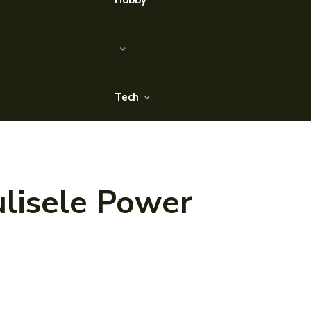
Hobby
Tech
ulisele Power