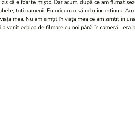
zis că e foarte mișto. Dar acum, după ce am filmat se
obele, toți oamenii. Eu oricum o să urlu încontinuu. Am 
iața mea. Nu am simțit în viața mea ce am simțit în un
i a venit echipa de filmare cu noi până în cameră… era h