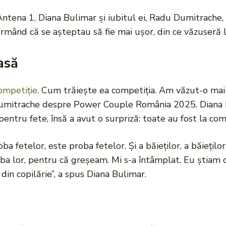
Antena 1, Diana Bulimar și iubitul ei, Radu Dumitrache,
mând că se așteptau să fie mai ușor, din ce văzuseră la
asă
ompetiție
. Cum trăiește ea competiția. Am văzut-o mai f
Dumitrache despre Power Couple România 2025. Diana B
pentru fete, însă a avut o surpriză: toate au fost la co
oba fetelor, este proba fetelor. Și a băieților, a băieți
ba lor, pentru că greșeam. Mi s-a întâmplat. Eu știam 
 din copilărie”, a spus Diana Bulimar.