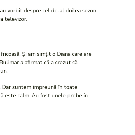
 au vorbit despre cel de-al doilea sezon
 televizor.
ricoasă. Și am simțit o Diana care are
ulimar a afirmat că a crezut că
mun.
lor. Dar suntem împreună în toate
că este calm. Au fost unele probe în