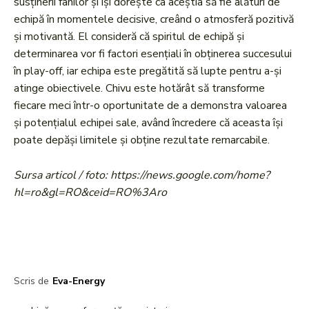
susținerii fanilor și își dorește ca aceștia să fie alături de
echipă în momentele decisive, creând o atmosferă pozitivă
și motivantă. El consideră că spiritul de echipă și
determinarea vor fi factori esențiali în obținerea succesului
în play-off, iar echipa este pregătită să lupte pentru a-și
atinge obiectivele. Chivu este hotărât să transforme
fiecare meci într-o oportunitate de a demonstra valoarea
și potențialul echipei sale, având încredere că aceasta își
poate depăși limitele și obține rezultate remarcabile.
Sursa articol / foto: https://news.google.com/home?
hl=ro&gl=RO&ceid=RO%3Aro
Scris de
Eva-Energy