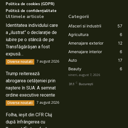
Politica de cookies (GDPR)
Politică de confidențialitate
Ultimele articole
Categorii
Identitatea individului care
Afaceri si industrii
57
a „ilustrat” o declarație de
Agricultura
6
iubire pe o stâncă de pe
Amenajare exterior
12
Transfăgărășan a fost
Amenajare interior
6
expusă…
Auto
17
7 august 2026
Diverse noutati
Beauty
6
Trump reiterează
vineri, august 7, 2026
abrogarea cetățeniei prin
C
31.1
București
naștere în SUA: A semnat
ordine executive recente
7 august 2026
Diverse noutati
Folha, ieșit din CFR Cluj
după înfrângerea cu