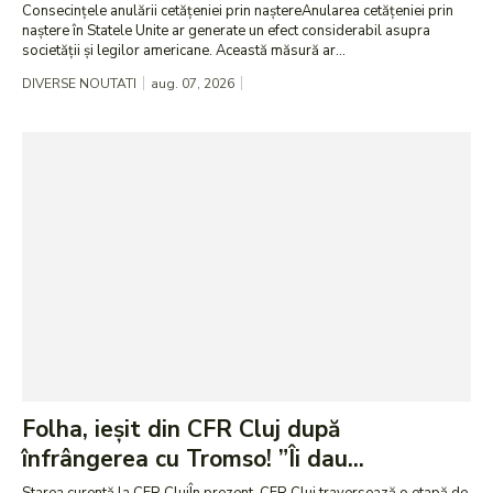
Consecințele anulării cetățeniei prin naștereAnularea cetățeniei prin
naștere în Statele Unite ar generate un efect considerabil asupra
societății și legilor americane. Această măsură ar...
DIVERSE NOUTATI
aug. 07, 2026
Folha, ieșit din CFR Cluj după
înfrângerea cu Tromso! ”Îi dau...
Starea curentă la CFR ClujÎn prezent, CFR Cluj traversează o etapă de