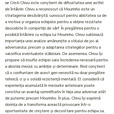
iar Cristi Chivu este conștient de dificultatea unei astfel
de întâlniri. Chivu a recunoscut că Mourinho este un
stratagema desăvârșită, cunoscut pentru abilitatea sa de
a motiva și organiza echipele pentru a obține rezultate
deosebite în competiții de vârf. În pregătirea pentru o
posibilă întâlnire cu echipa lui Mourinho, Chivu subliniază
importanța unei analize amănunțite a stilului de joc al
adversarului, precum și adaptarea strategiilor pentru a
valorifica eventualele slăbiciuni. De asemenea, Chivu își
propune să insufle echipei sale încrederea necesară pentru
a aborda meciul cu ambiție și determinare, fiind conștient
că o confruntare de acest gen necesită nu doar pregătire
tehnică, ci și o solidă rezistență mentală. El consideră că
experiența acumulată în meciurile anterioare poate
constitui un avantaj semnificativ în fața unui adversar atât
de puternic precum Mourinho. În plus, Chivu își exprimă
dorința de a transforma această provocare într-o
oportunitate de creștere și dezvoltare pentru echipa sa,