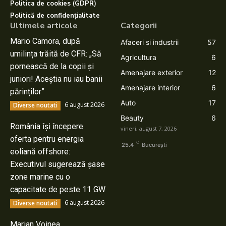
Politica de cookies (GDPR)
Politică de confidențialitate
Ultimele articole
Categorii
Mario Camora, după
Afaceri si industrii
57
umilința trăită de CFR: „Să
Agricultura
6
pornească de la copii și
Amenajare exterior
12
juniori! Aceștia nu iau banii
Amenajare interior
6
părinților”
Auto
17
6 august 2026
Diverse noutati
Beauty
6
România își începere
vineri, august 7, 2026
oferta pentru energia
C
25.4
București
eoliană offshore:
Executivul sugerează șase
zone marine cu o
capacitate de peste 11 GW
6 august 2026
Diverse noutati
Marian Voinea,