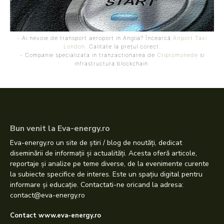
- Ai nevoie de transport aeroport in Anglia? Încearcă
Airport Taxi
London
. Calitate la prețul corect.
- Companie specializata in tranzactionarea de
Criptomonede
si
infrastructura blockchain.
Bun venit la Eva-energy.ro
Eva-energy.ro un site de știri / blog de noutăți, dedicat
diseminării de informații și actualități. Acesta oferă articole,
reportaje și analize pe teme diverse, de la evenimente curente
la subiecte specifice de interes. Este un spațiu digital pentru
informare și educație. Contactati-ne oricand la adresa:
contact@eva-energy.ro
Contact www.eva-energy.ro