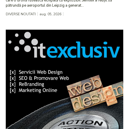
care o dronă rusească echipată cu explozibil Semtex a reușit să
pătrundă pe aeroportul din Leipzig a generat...
DIVERSE NOUTATI
aug. 05, 2026