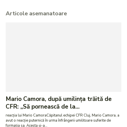
Articole asemanatoare
Mario Camora, după umilința trăită de
CFR: „Să pornească de la...
reacția lui Mario CamoraCăpitanul echipei CFR Cluj, Mario Camora, a
avut o reacție puternică în urma înfrângerii umilitoare suferite de
formația sa. Acesta și-a...