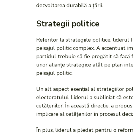
dezvoltarea durabilă a țării.
Strategii politice
Referitor la strategiile politice, lider
peisajul politic complex. A accentuat im
partidul trebuie să fie pregătit să facă f
unor alianțe strategice atât pe plan inter
peisajul politic.
Un alt aspect esențial al strategiilor po
electoratului. Liderul a subliniat că es
cetățenilor. În această direcție, a prop
implicare al cetățenilor în procesul deciz
În plus, liderul a pledat pentru o refor