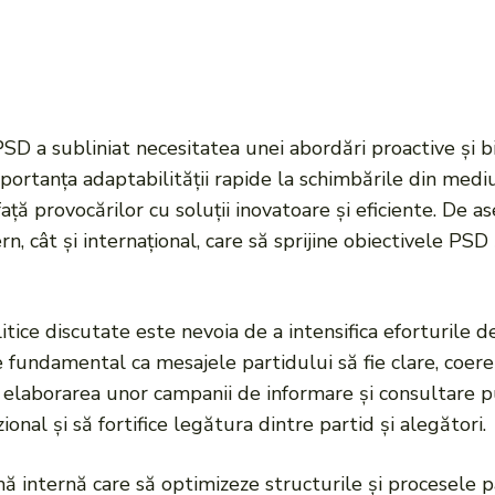
ul PSD a subliniat necesitatea unei abordări proactive ș
portanța adaptabilității rapide la schimbările din medi
ață provocărilor cu soluții inovatoare și eficiente. De a
n, cât și internațional, care să sprijine obiectivele PSD 
litice discutate este nevoia de a intensifica eforturile 
te fundamental ca mesajele partidului să fie clare, coere
us elaborarea unor campanii de informare și consultare 
ional și să fortifice legătura dintre partid și alegători.
mă internă care să optimizeze structurile și procesele p