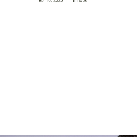
feb. 16, 2026
4
minut/e