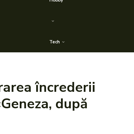
Hobby
Tech
rarea încrederii
 «Geneza, după