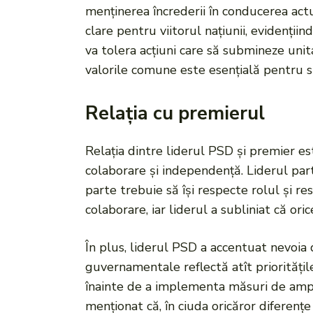
menținerea încrederii în conducerea actu
clare pentru viitorul națiunii, evidențiin
va tolera acțiuni care să submineze unita
valorile comune este esențială pentru 
Relația cu premierul
Relația dintre liderul PSD și premier est
colaborare și independență. Liderul parti
parte trebuie să își respecte rolul și r
colaborare, iar liderul a subliniat că or
În plus, liderul PSD a accentuat nevoia 
guvernamentale reflectă atît prioritățil
înainte de a implementa măsuri de amploa
menționat că, în ciuda oricăror diferențe