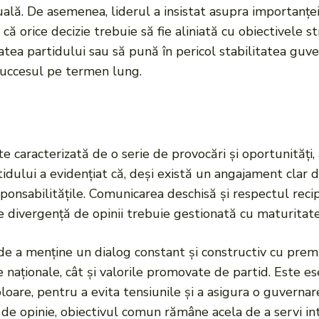
ală. De asemenea, liderul a insistat asupra importanței u
d că orice decizie trebuie să fie aliniată cu obiectivele 
tea partidului sau să pună în pericol stabilitatea guvern
succesul pe termen lung.
e caracterizată de o serie de provocări și oportunități,
dului a evidențiat că, deși există un angajament clar de
esponsabilitățile. Comunicarea deschisă și respectul re
ice divergență de opinii trebuie gestionată cu maturitate
de a menține un dialog constant și constructiv cu premi
e naționale, cât și valorile promovate de partid. Este e
re, pentru a evita tensiunile și a asigura o guvernare 
 de opinie, obiectivul comun rămâne acela de a servi int