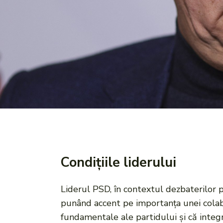
Condițiile liderului
Liderul PSD, în contextul dezbaterilor po
punând accent pe importanța unei colabor
fundamentale ale partidului și că integr