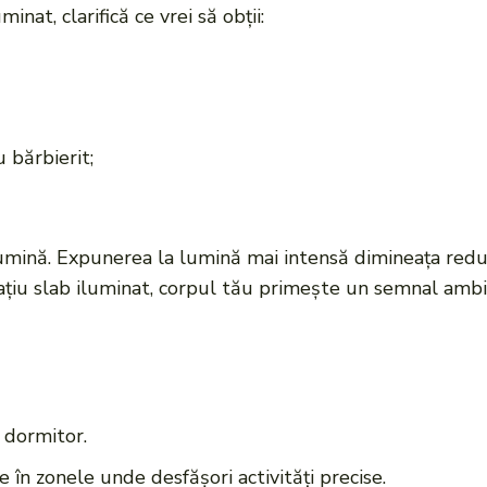
inat, clarifică ce vrei să obții:
 bărbierit;
umină. Expunerea la lumină mai intensă dimineața redu
pațiu slab iluminat, corpul tău primește un semnal ambi
 dormitor.
 în zonele unde desfășori activități precise.