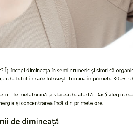
t? Îți începi dimineața în semiîntuneric și simți că org
 ci de felul în care folosești lumina în primele 30–60 
velul de melatonină și starea de alertă. Dacă alegi cor
 energia și concentrarea încă din primele ore.
nii de dimineață