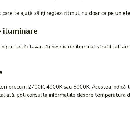
care te ajută să îți reglezi ritmul, nu doar ca pe un el
e iluminare
ngur bec în tavan. Ai nevoie de iluminat stratificat: ambi
e
alori precum 2700K, 4000K sau 5000K. Acestea indică 
etaliată, poți consulta informațiile despre temperatura 