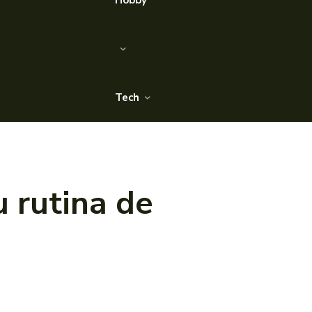
Hobby
Tech
u rutina de