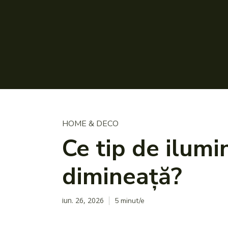
HOME & DECO
Ce tip de ilumi
dimineață?
iun. 26, 2026
5
minut/e