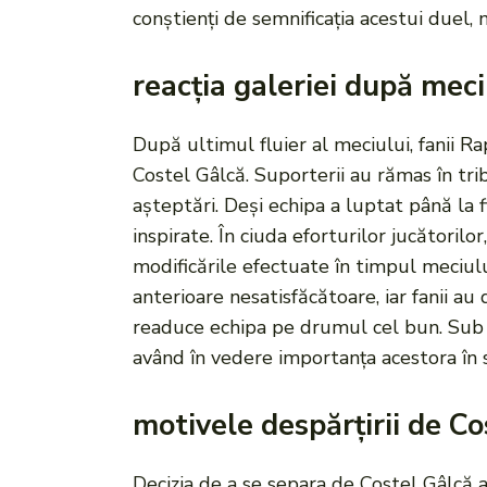
conștienți de semnificația acestui duel, 
reacția galeriei după meci
După ultimul fluier al meciului, fanii R
Costel Gâlcă. Suporterii au rămas în tri
așteptări. Deși echipa a luptat până la f
inspirate. În ciuda eforturilor jucătorilo
modificările efectuate în timpul meciulu
anterioare nesatisfăcătoare, iar fanii a
readuce echipa pe drumul cel bun. Sub ace
având în vedere importanța acestora în s
motivele despărțirii de Co
Decizia de a se separa de Costel Gâlcă a