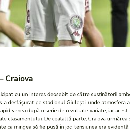
– Craiova
ticipat cu un interes deosebit de către susținătorii amb
s-a desfășurat pe stadionul Giulești, unde atmosfera a f
i. Rapid venea după o serie de rezultate variate, iar aces
ale clasamentului. De cealaltă parte, Craiova urmărea să
te ca mingea să fie pusă în joc, tensiunea era evidentă,