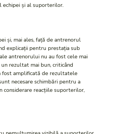
echipei și al suporterilor.
i și, mai ales, față de antrenorul
nd explicații pentru prestația sub
e ale antrenorului nu au fost cele mai
ă un rezultat mai bun, criticând
a fost amplificată de rezultatele
ă sunt necesare schimbări pentru a
n considerare reacțiile suporterilor,
cu nemulțumirea vizibilă a suporterilor.