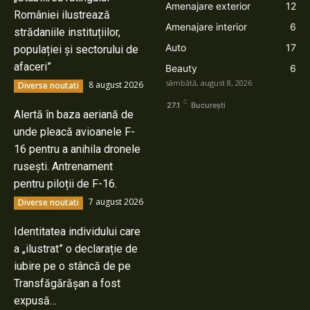
Amenajare exterior
12
României ilustrează
Amenajare interior
6
strădaniile instituțiilor,
Auto
17
populației și sectorului de
afaceri”
Beauty
6
sâmbătă, august 8, 2026
8 august 2026
Diverse noutati
C
27.1
București
Alertă în baza aeriană de
unde pleacă avioanele F-
16 pentru a anihila dronele
rusești. Antrenament
pentru piloții de F-16.
7 august 2026
Diverse noutati
Identitatea individului care
a „ilustrat” o declarație de
iubire pe o stâncă de pe
Transfăgărășan a fost
expusă…