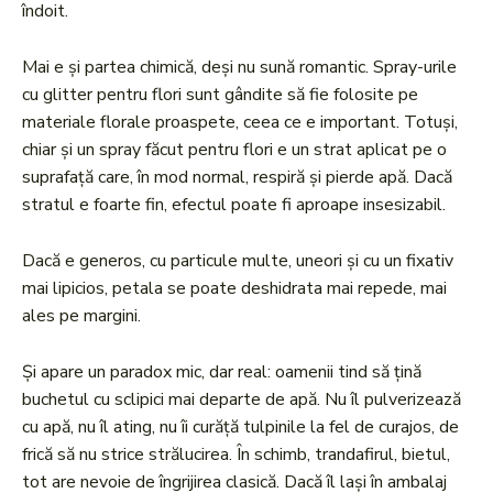
îndoit.
Mai e și partea chimică, deși nu sună romantic. Spray-urile
cu glitter pentru flori sunt gândite să fie folosite pe
materiale florale proaspete, ceea ce e important. Totuși,
chiar și un spray făcut pentru flori e un strat aplicat pe o
suprafață care, în mod normal, respiră și pierde apă. Dacă
stratul e foarte fin, efectul poate fi aproape insesizabil.
Dacă e generos, cu particule multe, uneori și cu un fixativ
mai lipicios, petala se poate deshidrata mai repede, mai
ales pe margini.
Și apare un paradox mic, dar real: oamenii tind să țină
buchetul cu sclipici mai departe de apă. Nu îl pulverizează
cu apă, nu îl ating, nu îi curăță tulpinile la fel de curajos, de
frică să nu strice strălucirea. În schimb, trandafirul, bietul,
tot are nevoie de îngrijirea clasică. Dacă îl lași în ambalaj