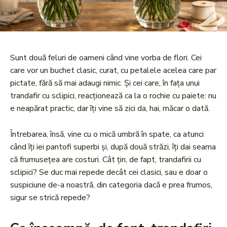
Sunt două feluri de oameni când vine vorba de flori. Cei
care vor un buchet clasic, curat, cu petalele acelea care par
pictate, fără să mai adaugi nimic. Și cei care, în fața unui
trandafir cu sclipici, reacționează ca la o rochie cu paiete: nu
e neapărat practic, dar îți vine să zici da, hai, măcar o dată.
Întrebarea, însă, vine cu o mică umbră în spate, ca atunci
când îți iei pantofi superbi și, după două străzi, îți dai seama
că frumusețea are costuri. Cât țin, de fapt, trandafirii cu
sclipici? Se duc mai repede decât cei clasici, sau e doar o
suspiciune de-a noastră, din categoria dacă e prea frumos,
sigur se strică repede?