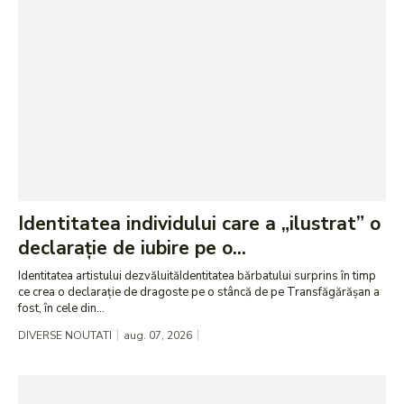
Identitatea individului care a „ilustrat” o
declarație de iubire pe o...
Identitatea artistului dezvăluităIdentitatea bărbatului surprins în timp
ce crea o declarație de dragoste pe o stâncă de pe Transfăgărășan a
fost, în cele din...
DIVERSE NOUTATI
aug. 07, 2026