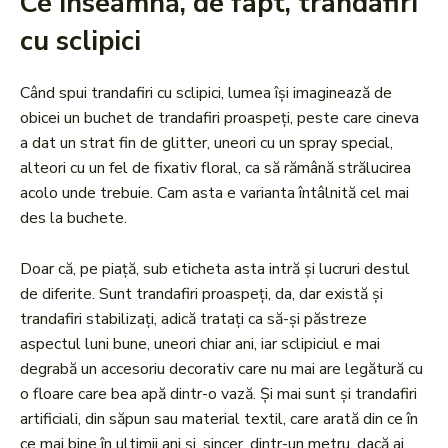
Ce înseamnă, de fapt, trandafiri
cu sclipici
Când spui trandafiri cu sclipici, lumea își imaginează de
obicei un buchet de trandafiri proaspeți, peste care cineva
a dat un strat fin de glitter, uneori cu un spray special,
alteori cu un fel de fixativ floral, ca să rămână strălucirea
acolo unde trebuie. Cam asta e varianta întâlnită cel mai
des la buchete.
Doar că, pe piață, sub eticheta asta intră și lucruri destul
de diferite. Sunt trandafiri proaspeți, da, dar există și
trandafiri stabilizați, adică tratați ca să-și păstreze
aspectul luni bune, uneori chiar ani, iar sclipiciul e mai
degrabă un accesoriu decorativ care nu mai are legătură cu
o floare care bea apă dintr-o vază. Și mai sunt și trandafiri
artificiali, din săpun sau material textil, care arată din ce în
ce mai bine în ultimii ani și, sincer, dintr-un metru, dacă ai