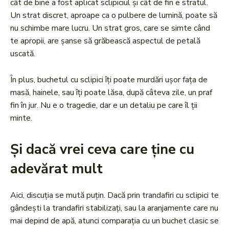
cât de bine a fost aplicat sclipiciul și cât de fin e stratul.
Un strat discret, aproape ca o pulbere de lumină, poate să
nu schimbe mare lucru. Un strat gros, care se simte când
te apropii, are șanse să grăbească aspectul de petală
uscată.
În plus, buchetul cu sclipici îți poate murdări ușor fața de
masă, hainele, sau îți poate lăsa, după câteva zile, un praf
fin în jur. Nu e o tragedie, dar e un detaliu pe care îl ții
minte.
Și dacă vrei ceva care ține cu
adevărat mult
Aici, discuția se mută puțin. Dacă prin trandafiri cu sclipici te
gândești la trandafiri stabilizați, sau la aranjamente care nu
mai depind de apă, atunci comparația cu un buchet clasic se