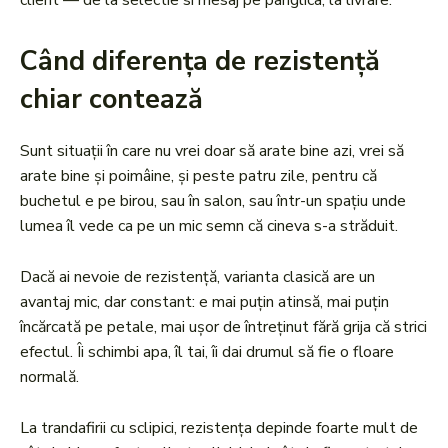
client — de la selectie si mesaj pe panglica, la livrare.
Când diferența de rezistență
chiar contează
Sunt situații în care nu vrei doar să arate bine azi, vrei să
arate bine și poimâine, și peste patru zile, pentru că
buchetul e pe birou, sau în salon, sau într-un spațiu unde
lumea îl vede ca pe un mic semn că cineva s-a străduit.
Dacă ai nevoie de rezistență, varianta clasică are un
avantaj mic, dar constant: e mai puțin atinsă, mai puțin
încărcată pe petale, mai ușor de întreținut fără grija că strici
efectul. Îi schimbi apa, îl tai, îi dai drumul să fie o floare
normală.
La trandafirii cu sclipici, rezistența depinde foarte mult de