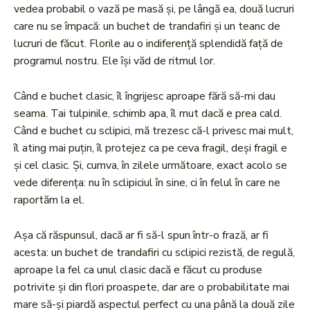
vedea probabil o vază pe masă și, pe lângă ea, două lucruri
care nu se împacă: un buchet de trandafiri și un teanc de
lucruri de făcut. Florile au o indiferență splendidă față de
programul nostru. Ele își văd de ritmul lor.
Când e buchet clasic, îl îngrijesc aproape fără să-mi dau
seama. Tai tulpinile, schimb apa, îl mut dacă e prea cald.
Când e buchet cu sclipici, mă trezesc că-l privesc mai mult,
îl ating mai puțin, îl protejez ca pe ceva fragil, deși fragil e
și cel clasic. Și, cumva, în zilele următoare, exact acolo se
vede diferența: nu în sclipiciul în sine, ci în felul în care ne
raportăm la el.
Așa că răspunsul, dacă ar fi să-l spun într-o frază, ar fi
acesta: un buchet de trandafiri cu sclipici rezistă, de regulă,
aproape la fel ca unul clasic dacă e făcut cu produse
potrivite și din flori proaspete, dar are o probabilitate mai
mare să-și piardă aspectul perfect cu una până la două zile