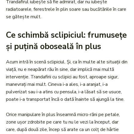
Trandafirul iubește să fie admirat, dar nu iubește
radiatoarele, ferestrele în plin soare sau bucătăriile în care
se gătește mult.
Ce schimbă sclipiciul: frumusețe
și puțină oboseală în plus
Acum intră în scenă sclipiciul. Și, ca în multe alte situații din
viață, nu e neapărat rău în sine, dar implică mai multă
intervenție. Trandafirii cu sclipici au fost, aproape sigur,
manevrați mai mult. Cineva i-a ales, i-a aranjat, i-a
pulverizat sau i-a atins cu pensula, i-a lăsat să se usuce,
poate i-a transportat încă o dată înainte să ajungă la tine.
Orice manipulare în plus înseamnă micro-răni pe petale,
zone ușor zdrobite pe care tu nu le vezi la început, dar
care, după două zile, încep să arate ca un colț de hârtie