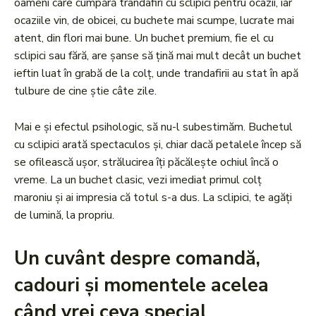
oameni care cumpără trandafiri cu sclipici pentru ocazii, iar
ocaziile vin, de obicei, cu buchete mai scumpe, lucrate mai
atent, din flori mai bune. Un buchet premium, fie el cu
sclipici sau fără, are șanse să țină mai mult decât un buchet
ieftin luat în grabă de la colț, unde trandafirii au stat în apă
tulbure de cine știe câte zile.
Mai e și efectul psihologic, să nu-l subestimăm. Buchetul
cu sclipici arată spectaculos și, chiar dacă petalele încep să
se ofilească ușor, strălucirea îți păcălește ochiul încă o
vreme. La un buchet clasic, vezi imediat primul colț
maroniu și ai impresia că totul s-a dus. La sclipici, te agăți
de lumină, la propriu.
Un cuvânt despre comandă,
cadouri și momentele acelea
când vrei ceva special