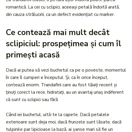
romantică. La cei cu sclipici, aceeași petală îndoită arată,
din cauza strălucirii, ca un defect evidențiat cu marker.
Ce contează mai mult decât
sclipiciul: prospețimea și cum îl
primești acasă
Dacă ai putea să vezi buchetul ca pe o poveste, momentul
în care îl cumperi e începutul. Și, ca în orice început,
contează enorm. Trandafirii care au fost tăiați recent și
ținuți corect la rece, hidratați, au un avantaj uriaș indiferent
că sunt cu sclipici sau fără.
Când iei buchetul, uită-te la capete. Dacă petalele
exterioare sunt deja moi, dacă frunzele sunt lăsate, dacă
tulpinile par lipicioase la bază, ai șanse mari să fie un