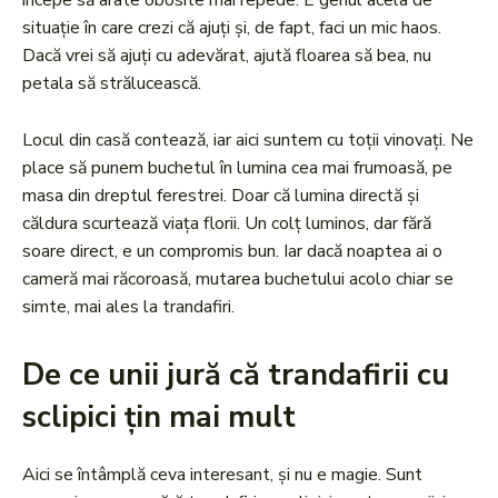
începe să arate obosite mai repede. E genul acela de
situație în care crezi că ajuți și, de fapt, faci un mic haos.
Dacă vrei să ajuți cu adevărat, ajută floarea să bea, nu
petala să strălucească.
Locul din casă contează, iar aici suntem cu toții vinovați. Ne
place să punem buchetul în lumina cea mai frumoasă, pe
masa din dreptul ferestrei. Doar că lumina directă și
căldura scurtează viața florii. Un colț luminos, dar fără
soare direct, e un compromis bun. Iar dacă noaptea ai o
cameră mai răcoroasă, mutarea buchetului acolo chiar se
simte, mai ales la trandafiri.
De ce unii jură că trandafirii cu
sclipici țin mai mult
Aici se întâmplă ceva interesant, și nu e magie. Sunt