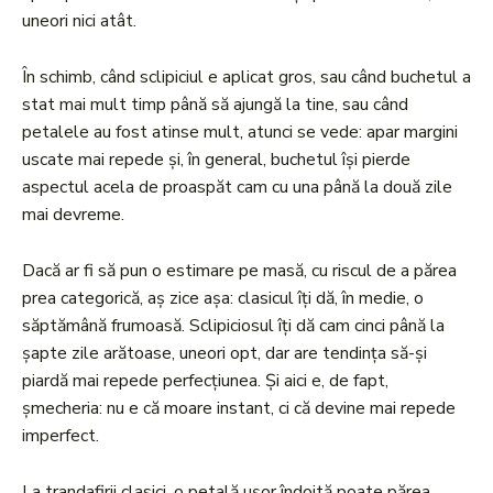
uneori nici atât.
În schimb, când sclipiciul e aplicat gros, sau când buchetul a
stat mai mult timp până să ajungă la tine, sau când
petalele au fost atinse mult, atunci se vede: apar margini
uscate mai repede și, în general, buchetul își pierde
aspectul acela de proaspăt cam cu una până la două zile
mai devreme.
Dacă ar fi să pun o estimare pe masă, cu riscul de a părea
prea categorică, aș zice așa: clasicul îți dă, în medie, o
săptămână frumoasă. Sclipiciosul îți dă cam cinci până la
șapte zile arătoase, uneori opt, dar are tendința să-și
piardă mai repede perfecțiunea. Și aici e, de fapt,
șmecheria: nu e că moare instant, ci că devine mai repede
imperfect.
La trandafirii clasici, o petală ușor îndoită poate părea