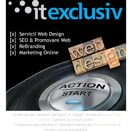
- Ai nevoie de transport aeroport in Anglia? Încearcă
Airport Taxi
London
. Calitate la prețul corect.
- Companie specializata in tranzactionarea de
Criptomonede
si
infrastructura blockchain.