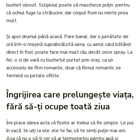
buchet obosit. Sclipiciul poate să mascheze puțin, pentru
că ochiul fuge la strălucire, dar corpul florii nu minte prea
mult.
Și apoi drumul până acasă. Pare banal, dar o jumătate de
oră într-o mașină supraîncălzită iarna, cu aerul cald bătând
direct în flori, poate face mai mult rău decât orice spray. La
fel, o zi de vară cu buchetul purtat prin oraș, ca un
accesoriu de film romantic, doar că filmul romantic se
termină cu petale ofilite.
Îngrijirea care prelungește viața,
fără să-ți ocupe toată ziua
Îmi place ideea asta că florile ar trebui să fie simple. Le pui
în vază, te uiți la ele, ele te fac să te simți puțin mai om.
Așa că nu o să-ți cer să ai termometru pentru apă și