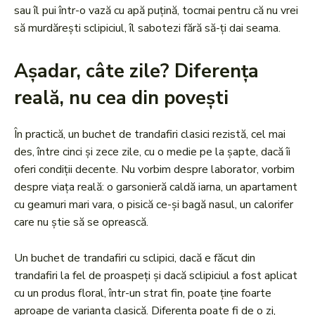
sau îl pui într-o vază cu apă puțină, tocmai pentru că nu vrei
să murdărești sclipiciul, îl sabotezi fără să-ți dai seama.
Așadar, câte zile? Diferența
reală, nu cea din povești
În practică, un buchet de trandafiri clasici rezistă, cel mai
des, între cinci și zece zile, cu o medie pe la șapte, dacă îi
oferi condiții decente. Nu vorbim despre laborator, vorbim
despre viața reală: o garsonieră caldă iarna, un apartament
cu geamuri mari vara, o pisică ce-și bagă nasul, un calorifer
care nu știe să se oprească.
Un buchet de trandafiri cu sclipici, dacă e făcut din
trandafiri la fel de proaspeți și dacă sclipiciul a fost aplicat
cu un produs floral, într-un strat fin, poate ține foarte
aproape de varianta clasică. Diferența poate fi de o zi,