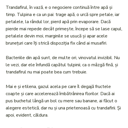
Trandafirul, în vază, e o negociere continuă între apă și
timp. Tulpina e ca un pai: trage apă, o urcă spre petale, iar
petalele, la rândul lor, pierd apă prin evaporare. Dacă
pierde mai repede decât primește, începe să se lase capul,
petalele devin moi, marginile se usucă și apar acele
brunețuri care îți strică dispoziția fix când ai musafiri.
Bacteriile din apă sunt, de multe ori, vinovatul invizibil. Nu
le vezi, dar ele înfundă capătul tulpinii, ca o mâzgă fină, și
trandafirul nu mai poate bea cum trebuie.
Mai e și etilena, gazul acela pe care îl degajă fructele
coapte și care accelerează îmbătrânirea florilor. Dacă ai
pus buchetul lângă un bol cu mere sau banane, ai făcut o
alegere estetică, dar nu și una prietenoasă cu trandafirii. Și
apoi, evident, căldura.