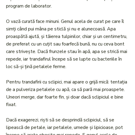
program de laborator.
O vază curată face minuni. Genul acela de curat pe care îl
simți când pui mâna pe sticlă și nu e alunecoasă. Apa
proaspătă ajută, și tăierea tulpinilor, chiar și un centimetru,
de preferat cu un cuțit sau foarfecă bună, nu cu ceva bont
care strivește. Dacă frunzele stau în apă, apa se strică mai
repede, iar trandafirul începe să se lupte cu bacteriile în
loc să-și țină petalele ferme.
Pentru trandafirii cu sclipici, mai apare o grijă mică: tentația
de a pulveriza petalele cu apă, ca să pară mai proaspete.
Uneori merge, dar foarte fin, și doar dacă sclipiciul e bine
fixat.
Dacă exagerezi, riști să se desprindă sclipiciul, să se
lipească de petale, iar petalele, umede și lipicioase, pot