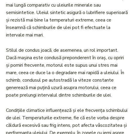
mai lungă comparativ cu uleiurile minerale sau
semisintetice. Uleiul sintetic asigură o lubrifiere superioară
și rezistă mai bine la temperaturi extreme, ceea ce
înseamnă că schimburile de ulei pot fi efectuate la
intervale mai mari.
Stilul de condus joacă, de asemenea, un rol important.
Dacă mașina este condusă preponderent în oraș, cu opriri
și porniri frecvente, motorul este supus unui stres mai
mare, ceea ce duce la o degradare mai rapidă a uleiului. În
schimb, condusul pe autostradă la viteze constante
generează mai puțină uzură asupra motorului, ceea ce
poate prelungi intervalul dintre schimburile de ulei.
Condițiile climatice influențează și ele frecvența schimbului
de ulei. Temperaturile extreme, fie că este vorba despre
căldură excesivă sau frig intens, pot afecta vâscozitatea și
performanța uleiului. De exemplu, în zonele cu ierni aspre,