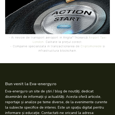
- Ai nevoie de transport aeroport in Anglia? Încearcă
Airport Taxi
London
. Calitate la prețul corect.
- Companie specializata in tranzactionarea de
Criptomonede
si
infrastructura blockchain.
Bun venit la Eva-energy.ro
Eva-energy.ro un site de știri / blog de noutăți, dedicat
diseminării de informații și actualități. Acesta oferă articole,
reportaje și analize pe teme diverse, de la evenimente curente
la subiecte specifice de interes. Este un spațiu digital pentru
informare și educație. Contactati-ne oricand la adresa: