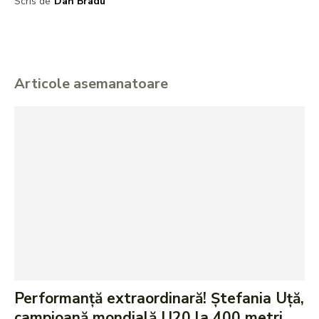
Scris de
Dan Bradu
Articole asemanatoare
Performanță extraordinară! Ștefania Uță,
campioană mondială U20 la 400 metri