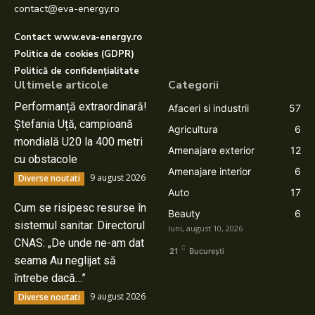
contact@eva-energy.ro
Contact www.eva-energy.ro
Politica de cookies (GDPR)
Politică de confidențialitate
Ultimele articole
Categorii
Performanță extraordinară!
Afaceri si industrii
57
Ștefania Uță, campioană
Agricultura
6
mondială U20 la 400 metri
Amenajare exterior
12
cu obstacole
Amenajare interior
6
9 august 2026
Diverse noutati
Auto
17
Cum se risipesc resurse în
Beauty
6
sistemul sanitar. Directorul
luni, august 10, 2026
CNAS: „De unde ne-am dat
C
21
București
seama Au neglijat să
întrebe dacă…”
9 august 2026
Diverse noutati