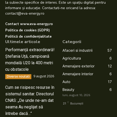
la subiecte specifice de interes. Este un spațiu digital pentru
informare și educație. Contactati-ne oricand la adresa:
contact@eva-energy.ro
Contact www.eva-energy.ro
Politica de cookies (GDPR)
Politică de confidențialitate
Ultimele articole
Categorii
Performanță extraordinară!
Afaceri si industrii
57
Ștefania Uță, campioană
Agricultura
6
mondială U20 la 400 metri
Amenajare exterior
12
cu obstacole
Amenajare interior
6
9 august 2026
Diverse noutati
Auto
17
Cum se risipesc resurse în
Beauty
6
sistemul sanitar. Directorul
luni, august 10, 2026
CNAS: „De unde ne-am dat
C
21
București
seama Au neglijat să
întrebe dacă…”