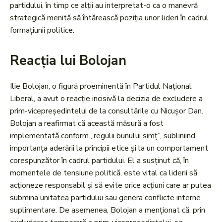
partidului, în timp ce alții au interpretat-o ca o manevră
strategică menită să întărească poziția unor lideri în cadrul
formațiunii politice.
Reacția lui Bolojan
Ilie Bolojan, o figură proeminentă în Partidul Național
Liberal, a avut o reacție incisivă la decizia de excludere a
prim-vicepreședintelui de la consultările cu Nicușor Dan.
Bolojan a reafirmat că această măsură a fost
implementată conform „regulii bunului simț”, subliniind
importanța aderării la principii etice și la un comportament
corespunzător în cadrul partidului. El a susținut că, în
momentele de tensiune politică, este vital ca liderii să
acționeze responsabil și să evite orice acțiuni care ar putea
submina unitatea partidului sau genera conflicte interne
suplimentare. De asemenea, Bolojan a menționat că, prin