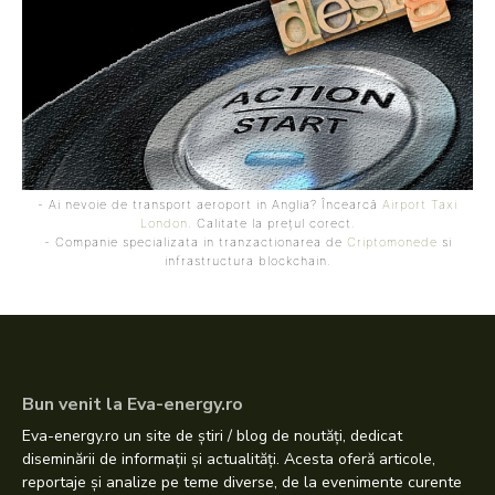
- Ai nevoie de transport aeroport in Anglia? Încearcă
Airport Taxi
London
. Calitate la prețul corect.
- Companie specializata in tranzactionarea de
Criptomonede
si
infrastructura blockchain.
Bun venit la Eva-energy.ro
Eva-energy.ro un site de știri / blog de noutăți, dedicat
diseminării de informații și actualități. Acesta oferă articole,
reportaje și analize pe teme diverse, de la evenimente curente