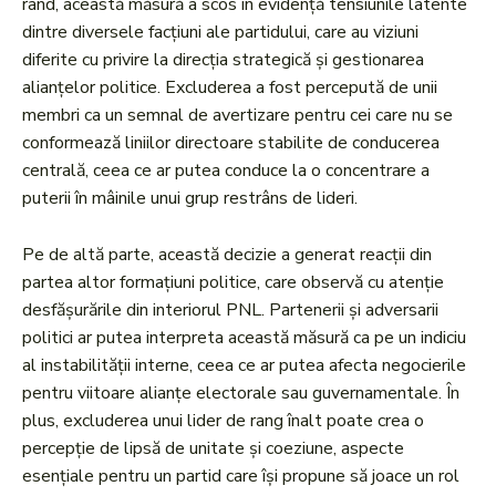
rând, această măsură a scos în evidență tensiunile latente
dintre diversele facțiuni ale partidului, care au viziuni
diferite cu privire la direcția strategică și gestionarea
alianțelor politice. Excluderea a fost percepută de unii
membri ca un semnal de avertizare pentru cei care nu se
conformează liniilor directoare stabilite de conducerea
centrală, ceea ce ar putea conduce la o concentrare a
puterii în mâinile unui grup restrâns de lideri.
Pe de altă parte, această decizie a generat reacții din
partea altor formațiuni politice, care observă cu atenție
desfășurările din interiorul PNL. Partenerii și adversarii
politici ar putea interpreta această măsură ca pe un indiciu
al instabilității interne, ceea ce ar putea afecta negocierile
pentru viitoare alianțe electorale sau guvernamentale. În
plus, excluderea unui lider de rang înalt poate crea o
percepție de lipsă de unitate și coeziune, aspecte
esențiale pentru un partid care își propune să joace un rol