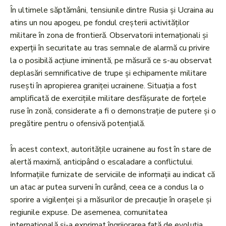
În ultimele săptămâni, tensiunile dintre Rusia și Ucraina au
atins un nou apogeu, pe fondul creșterii activităților
militare în zona de frontieră. Observatorii internaționali și
experții în securitate au tras semnale de alarmă cu privire
la o posibilă acțiune iminentă, pe măsură ce s-au observat
deplasări semnificative de trupe și echipamente militare
rusești în apropierea graniței ucrainene. Situația a fost
amplificată de exercițiile militare desfășurate de forțele
ruse în zonă, considerate a fi o demonstrație de putere și o
pregătire pentru o ofensivă potențială.
În acest context, autoritățile ucrainene au fost în stare de
alertă maximă, anticipând o escaladare a conflictului.
Informațiile furnizate de serviciile de informații au indicat că
un atac ar putea surveni în curând, ceea ce a condus la o
sporire a vigilenței și a măsurilor de precauție în orașele și
regiunile expuse. De asemenea, comunitatea
internațională și-a exprimat îngrijorarea față de evoluția