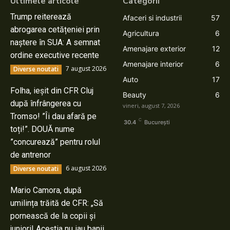
Ultimele articole
Categorii
Trump reiterează
Afaceri si industrii
57
abrogarea cetățeniei prin
Agricultura
6
naștere în SUA: A semnat
Amenajare exterior
12
ordine executive recente
Amenajare interior
6
7 august 2026
Diverse noutati
Auto
17
Folha, ieșit din CFR Cluj
Beauty
6
după înfrângerea cu
vineri, august 7, 2026
Tromso! ”Îi dau afară pe
C
30.4
București
toți!”. DOUĂ nume
”concurează” pentru rolul
de antrenor
6 august 2026
Diverse noutati
Mario Camora, după
umilința trăită de CFR: „Să
pornească de la copii și
juniori! Aceștia nu iau banii