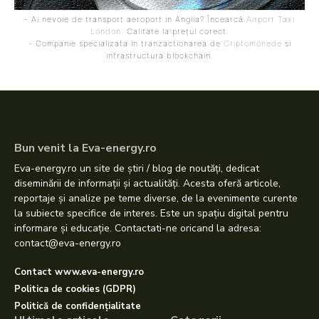
- Ai nevoie de transport aeroport in Anglia? Încearcă
Airport Taxi
London
. Calitate la prețul corect.
- Companie specializata in tranzactionarea de
Criptomonede
si
infrastructura blockchain.
Bun venit la Eva-energy.ro
Eva-energy.ro un site de știri / blog de noutăți, dedicat
diseminării de informații și actualități. Acesta oferă articole,
reportaje și analize pe teme diverse, de la evenimente curente
la subiecte specifice de interes. Este un spațiu digital pentru
informare și educație. Contactati-ne oricand la adresa:
contact@eva-energy.ro
Contact www.eva-energy.ro
Politica de cookies (GDPR)
Politică de confidențialitate