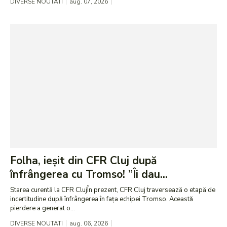
DIVERSE NOUTATI
aug. 07, 2026
Folha, ieșit din CFR Cluj după
înfrângerea cu Tromso! ”Îi dau...
Starea curentă la CFR ClujÎn prezent, CFR Cluj traversează o etapă de
incertitudine după înfrângerea în fața echipei Tromso. Această
pierdere a generat o...
DIVERSE NOUTATI
aug. 06, 2026