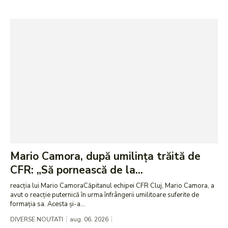
Mario Camora, după umilința trăită de
CFR: „Să pornească de la...
reacția lui Mario CamoraCăpitanul echipei CFR Cluj, Mario Camora, a
avut o reacție puternică în urma înfrângerii umilitoare suferite de
formația sa. Acesta și-a...
DIVERSE NOUTATI
aug. 06, 2026