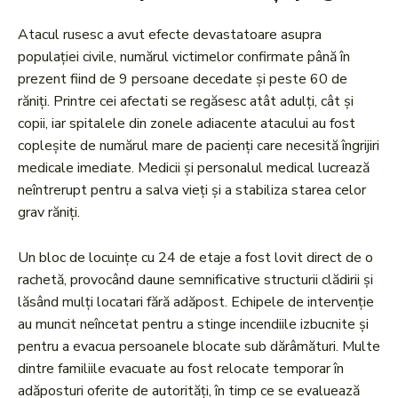
Atacul rusesc a avut efecte devastatoare asupra
populației civile, numărul victimelor confirmate până în
prezent fiind de 9 persoane decedate și peste 60 de
răniți. Printre cei afectati se regăsesc atât adulți, cât și
copii, iar spitalele din zonele adiacente atacului au fost
copleșite de numărul mare de pacienți care necesită îngrijiri
medicale imediate. Medicii și personalul medical lucrează
neîntrerupt pentru a salva vieți și a stabiliza starea celor
grav răniți.
Un bloc de locuințe cu 24 de etaje a fost lovit direct de o
rachetă, provocând daune semnificative structurii clădirii și
lăsând mulți locatari fără adăpost. Echipele de intervenție
au muncit neîncetat pentru a stinge incendiile izbucnite și
pentru a evacua persoanele blocate sub dărâmături. Multe
dintre familiile evacuate au fost relocate temporar în
adăposturi oferite de autorități, în timp ce se evaluează