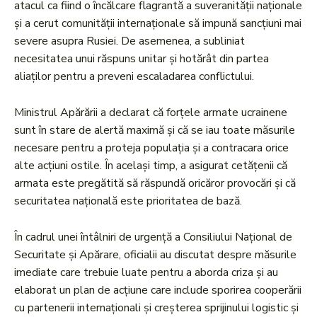
atacul ca fiind o încălcare flagrantă a suveranității naționale
și a cerut comunității internaționale să impună sancțiuni mai
severe asupra Rusiei. De asemenea, a subliniat
necesitatea unui răspuns unitar și hotărât din partea
aliaților pentru a preveni escaladarea conflictului.
Ministrul Apărării a declarat că forțele armate ucrainene
sunt în stare de alertă maximă și că se iau toate măsurile
necesare pentru a proteja populația și a contracara orice
alte acțiuni ostile. În același timp, a asigurat cetățenii că
armata este pregătită să răspundă oricăror provocări și că
securitatea națională este prioritatea de bază.
În cadrul unei întâlniri de urgență a Consiliului Național de
Securitate și Apărare, oficialii au discutat despre măsurile
imediate care trebuie luate pentru a aborda criza și au
elaborat un plan de acțiune care include sporirea cooperării
cu partenerii internaționali și creșterea sprijinului logistic și