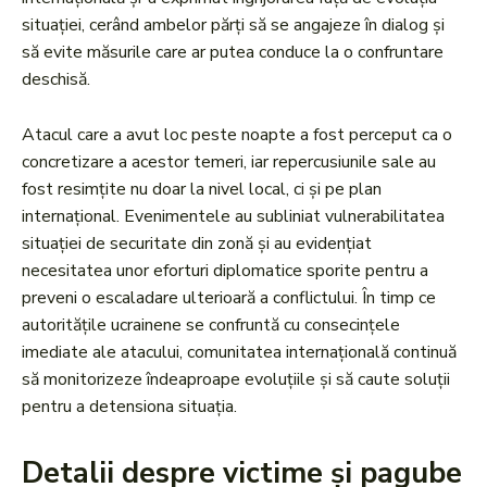
situației, cerând ambelor părți să se angajeze în dialog și
să evite măsurile care ar putea conduce la o confruntare
deschisă.
Atacul care a avut loc peste noapte a fost perceput ca o
concretizare a acestor temeri, iar repercusiunile sale au
fost resimțite nu doar la nivel local, ci și pe plan
internațional. Evenimentele au subliniat vulnerabilitatea
situației de securitate din zonă și au evidențiat
necesitatea unor eforturi diplomatice sporite pentru a
preveni o escaladare ulterioară a conflictului. În timp ce
autoritățile ucrainene se confruntă cu consecințele
imediate ale atacului, comunitatea internațională continuă
să monitorizeze îndeaproape evoluțiile și să caute soluții
pentru a detensiona situația.
Detalii despre victime și pagube