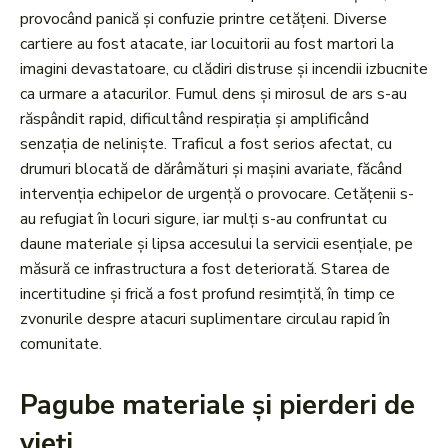
provocând panică și confuzie printre cetățeni. Diverse
cartiere au fost atacate, iar locuitorii au fost martori la
imagini devastatoare, cu clădiri distruse și incendii izbucnite
ca urmare a atacurilor. Fumul dens și mirosul de ars s-au
răspândit rapid, dificultând respirația și amplificând
senzația de neliniște. Traficul a fost serios afectat, cu
drumuri blocată de dărâmături și mașini avariate, făcând
intervenția echipelor de urgență o provocare. Cetățenii s-
au refugiat în locuri sigure, iar mulți s-au confruntat cu
daune materiale și lipsa accesului la servicii esențiale, pe
măsură ce infrastructura a fost deteriorată. Starea de
incertitudine și frică a fost profund resimțită, în timp ce
zvonurile despre atacuri suplimentare circulau rapid în
comunitate.
Pagube materiale și pierderi de
vieți