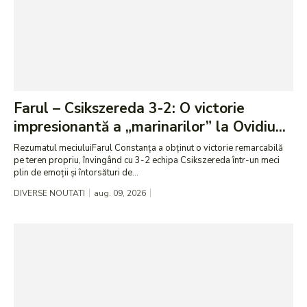
Farul – Csikszereda 3-2: O victorie
impresionantă a „marinarilor” la Ovidiu...
Rezumatul meciuluiFarul Constanța a obținut o victorie remarcabilă
pe teren propriu, învingând cu 3-2 echipa Csikszereda într-un meci
plin de emoții și întorsături de...
DIVERSE NOUTATI
aug. 09, 2026