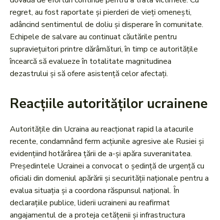
dovadă de eforturi continue pentru a trata victimele. Cu
regret, au fost raportate și pierderi de vieți omenești,
adâncind sentimentul de doliu și disperare în comunitate.
Echipele de salvare au continuat căutările pentru
supraviețuitori printre dărâmături, în timp ce autoritățile
încearcă să evalueze în totalitate magnitudinea
dezastrului și să ofere asistență celor afectați.
Reacțiile autorităților ucrainene
Autoritățile din Ucraina au reacționat rapid la atacurile
recente, condamnând ferm acțiunile agresive ale Rusiei și
evidențiind hotărârea țării de a-și apăra suveranitatea.
Președintele Ucrainei a convocat o ședință de urgență cu
oficiali din domeniul apărării și securității naționale pentru a
evalua situația și a coordona răspunsul național. În
declarațiile publice, liderii ucraineni au reafirmat
angajamentul de a proteja cetățenii și infrastructura