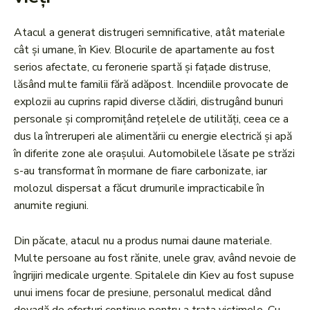
Atacul a generat distrugeri semnificative, atât materiale
cât și umane, în Kiev. Blocurile de apartamente au fost
serios afectate, cu feronerie spartă și fațade distruse,
lăsând multe familii fără adăpost. Incendiile provocate de
explozii au cuprins rapid diverse clădiri, distrugând bunuri
personale și compromițând rețelele de utilități, ceea ce a
dus la întreruperi ale alimentării cu energie electrică și apă
în diferite zone ale orașului. Automobilele lăsate pe străzi
s-au transformat în mormane de fiare carbonizate, iar
molozul dispersat a făcut drumurile impracticabile în
anumite regiuni.
Din păcate, atacul nu a produs numai daune materiale.
Multe persoane au fost rănite, unele grav, având nevoie de
îngrijiri medicale urgente. Spitalele din Kiev au fost supuse
unui imens focar de presiune, personalul medical dând