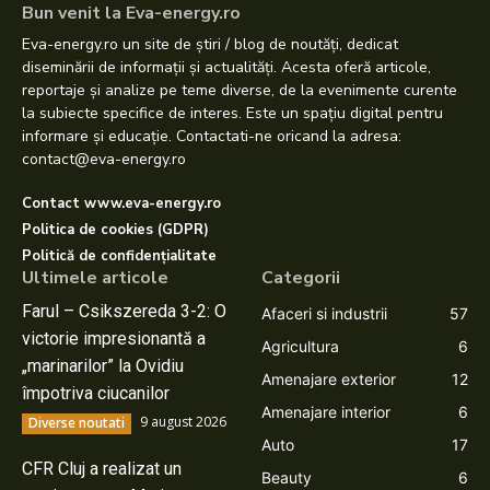
Bun venit la Eva-energy.ro
Eva-energy.ro un site de știri / blog de noutăți, dedicat
diseminării de informații și actualități. Acesta oferă articole,
reportaje și analize pe teme diverse, de la evenimente curente
la subiecte specifice de interes. Este un spațiu digital pentru
informare și educație. Contactati-ne oricand la adresa:
contact@eva-energy.ro
Contact www.eva-energy.ro
Politica de cookies (GDPR)
Politică de confidențialitate
Ultimele articole
Categorii
Farul – Csikszereda 3-2: O
Afaceri si industrii
57
victorie impresionantă a
Agricultura
6
„marinarilor” la Ovidiu
Amenajare exterior
12
împotriva ciucanilor
Amenajare interior
6
9 august 2026
Diverse noutati
Auto
17
CFR Cluj a realizat un
Beauty
6