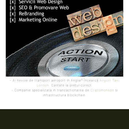
- Ai nevoie de transport aeroport in Anglia? Încearcă
Airport Taxi
London
. Calitate la prețul corect.
- Companie specializata in tranzactionarea de
Criptomonede
si
infrastructura blockchain.