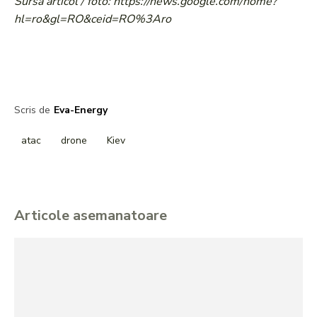
Sursa articol / foto: https://news.google.com/home?
hl=ro&gl=RO&ceid=RO%3Aro
Scris de
Eva-Energy
atac
drone
Kiev
Articole asemanatoare