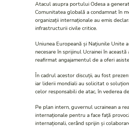
Atacul asupra portului Odesa a generat o 
Comunitatea globală a condamnat în mod
organizații internaționale au emis declara
infrastructurii civile critice.
Uniunea Europeană și Națiunile Unite au
necesare în sprijinul Ucrainei în această
reafirmat angajamentul de a oferi asiste
În cadrul acestor discuții, au fost preze
iar liderii mondiali au solicitat o soluți
celor responsabili de atac, în vederea de
Pe plan intern, guvernul ucrainean a reac
internaționale pentru a face față provoc
internaționali, cerând sprijin și colabor