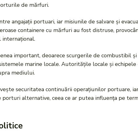
orturile de mărfuri.
tre angajații portuari, iar misiunile de salvare și evacu
eroase containere cu mărfuri au fost distruse, provocân
internațional.
nea important, deoarece scurgerile de combustibil și 
osistemele marine locale. Autoritățile locale și echipel
upra mediului.
ivește securitatea continuării operațiunilor portuare, i
e porturi alternative, ceea ce ar putea influența pe te
olitice