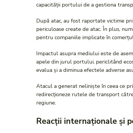
capacității portului de a gestiona transp
După atac, au fost raportate victime prin
periculoase create de atac. În plus, num
pentru companiile implicate în comerțul 
Impactul asupra mediului este de aseme
apele din jurul portului, periclitând ec
evalua și a diminua efectele adverse as
Atacul a generat neliniște în ceea ce pr
redirecționeze rutele de transport cătr
regiune.
Reacții internaționale și p