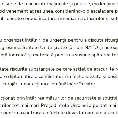
serie de reacții internaționale și politice, evidențiind
 vehement agresiunea, considerând-o o escaladare peri
ții oficiale cerând încetarea imediată a atacurilor și su
 organizat întâlniri de urgență pentru a discuta situaț
 agresiune. Statele Unite și alte țări din NATO și-au ex
nță logistică și materială pentru a susține apărarea ter
ntate riscurile substanțiale pe care astfel de atacuri le
onare diplomatică a conflictului. Au fost analizate și po
scurajării unor acțiuni asemănătoare în viitor.
ționat prin întărirea măsurilor de securitate și solicit
ărilor tot mai mari. Președintele Ucrainei a purtat mai 
are pentru a contracara efectele devastatoare ale atacul