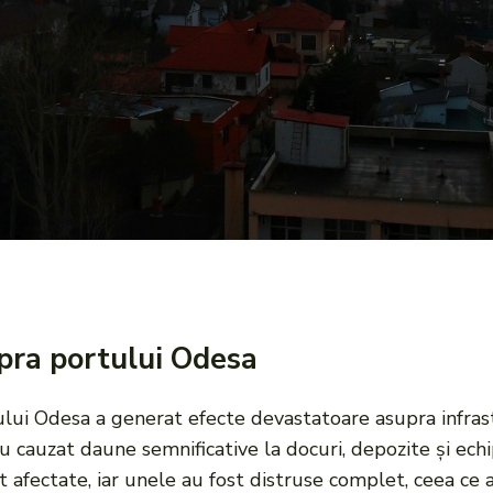
pra portului Odesa
lui Odesa a generat efecte devastatoare asupra infrastru
u cauzat daune semnificative la docuri, depozite și ech
ost afectate, iar unele au fost distruse complet, ceea c