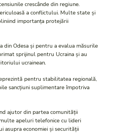
 tensiunile crescânde din regiune.
culoasă a conflictului. Multe state și
bliniind importanța protejării
ia din Odesa și pentru a evalua măsurile
primat sprijinul pentru Ucraina și au
itoriului ucrainean.
 reprezintă pentru stabilitatea regională,
sibile sancțiuni suplimentare împotriva
ând ajutor din partea comunității
multe apeluri telefonice cu lideri
ui asupra economiei și securității