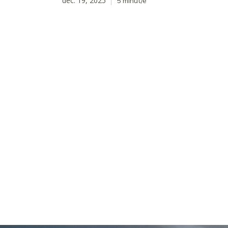
dec. 19, 2025
5
minut/e