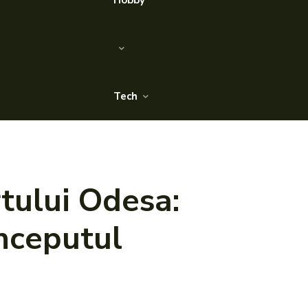
Hobby
Tech
rtului Odesa:
începutul